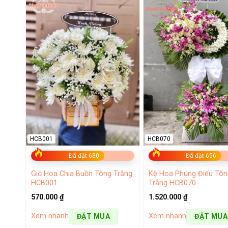
HCB001
HCB070
Đã đặt 680
Đã đặt 656
Giỏ Hoa Chia Buồn Tông Trắng
Kệ Hoa Phúng Điếu Tôn
HCB001
Trắng HCB070
570.000
₫
1.520.000
₫
Xem nhanh
Xem nhanh
ĐẶT MUA
ĐẶT MUA