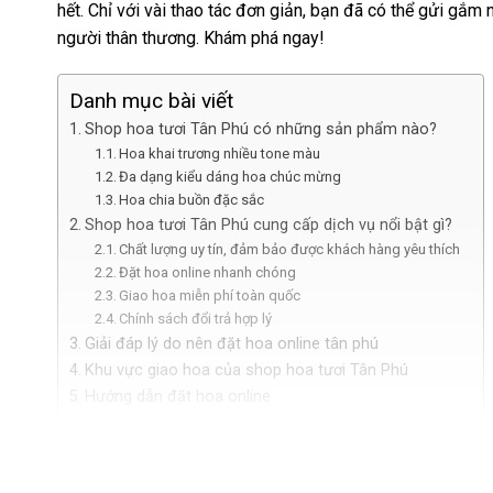
hết. Chỉ với vài thao tác đơn giản, bạn đã có thể gửi gắ
người thân thương. Khám phá ngay!
Danh mục bài viết
Shop hoa tươi Tân Phú có những sản phẩm nào?
Hoa khai trương nhiều tone màu
Đa dạng kiểu dáng hoa chúc mừng
Hoa chia buồn đặc sắc
Shop hoa tươi Tân Phú cung cấp dịch vụ nổi bật gì?
Chất lượng uy tín, đảm bảo được khách hàng yêu thích
Đặt hoa online nhanh chóng
Giao hoa miễn phí toàn quốc
Chính sách đổi trả hợp lý
Giải đáp lý do nên đặt hoa online tân phú
Khu vực giao hoa của shop hoa tươi Tân Phú
Hướng dẫn đặt hoa online
Cách đặt hoa online nhanh chóng
Shop hoa tươi Tân Phú có những 