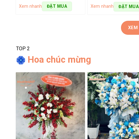
Xem nhanh
Xem nhanh
ĐẶT MUA
ĐẶT MUA
XEM
TOP 2
Hoa chúc mừng
Đa dạng