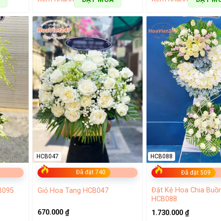
HCB047
HCB088
Đã đặt 740
Đã đặt 509
Đặt Kệ Hoa Chia Buồ
Giỏ Hoa Tang HCB047
B095
HCB088
670.000
₫
1.730.000
₫