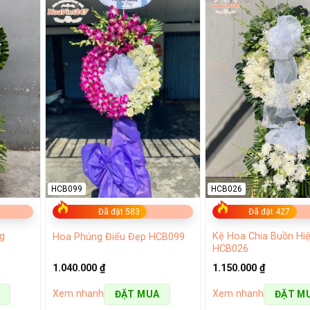
HCB099
HCB026
Đã đặt 583
Đã đặt 427
g
Kệ Hoa Chia Buồn Hiệ
Hoa Phúng Điếu Đẹp HCB099
HCB026
1.040.000
₫
1.150.000
₫
Xem nhanh
Xem nhanh
ĐẶT MUA
ĐẶT M