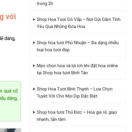
trong 2h
g với
Shop Hoa Tươi Gò Vấp – Nơi Gửi Gắm Tình
g và thịnh
Yêu Qua Những Đóa Hoa
nguồn năng
dễ dàng,
Shop hoa tươi Phú Nhuận – Đa dạng nhiều
loại hoa tươi đẹp
Mẹo chọn hoa và lợi ích khi đặt hoa online
tại Shop hoa tươi Bình Tân
Shop Hoa Tươi Bình Thạnh – Lựa Chọn
ời quá cố
Tuyệt Vời Cho Mọi Dịp Đặc Biệt
iểu dáng,
Shop hoa tươi Thủ Đức – Hoa giá rẻ, giao
nhanh, tận tâm