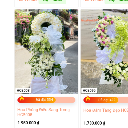
niệm đến những sự kiện trọng đại.
HCB008
HCB095
Đã đặt 554
Đã đặt 422
Hoa Phúng Điếu Sang Trọng
Hoa Đám Tang Đẹp HC
HCB008
1.950.000
₫
1.730.000
₫