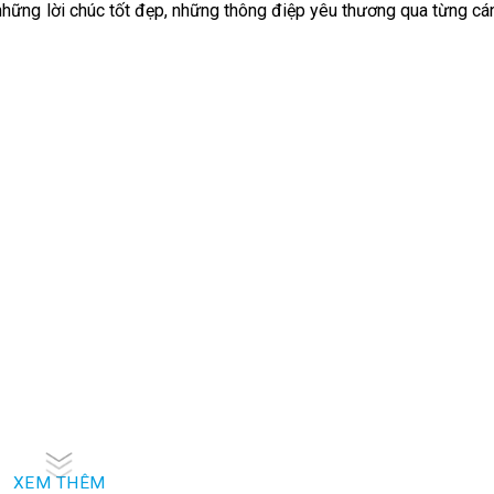
m những lời chúc tốt đẹp, những thông điệp yêu thương qua từng c
sản phẩm nào?
XEM THÊM