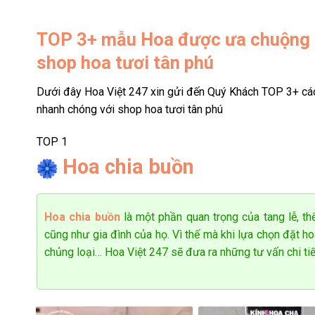
Hoa khai trương nhiều tone màu
TOP 3+
mẫu Hoa được ưa chuộng tạ
Ngày khai trương không chỉ là một sự kiện đánh dấu s
shop hoa tươi tân phú
vượng. Những lẵng hoa khai trương Tân Phú rực rỡ với n
lượng tích cực cho buổi lễ.
Dưới đây Hoa Việt 247 xin gửi đến Quý Khách TOP 3+ cá
nhanh chóng với shop hoa tươi tân phú
TOP 1
Hoa chia buồn
Hoa chia buồn
là một phần quan trọng của tang lễ, thể
cũng như gia đình của họ. Vì thế mà khi lựa chọn đặt h
chủng loại… Hoa Việt 247 sẽ đưa ra những tư vấn chi ti