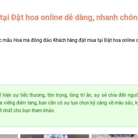
i Đặt hoa online dễ dàng, nhanh chón
ự khởi đầu mà còn là dịp để gửi gắm những lời chúc thành côn
hiều tông màu khác nhau tại shop hoa tươi Tân Phú sẽ mang đến 
c mẫu Hoa mà đông đảo Khách hàng đặt mua tại Đặt hoa online 
 hiện sự tiếc thương, tôn trọng, lòng tri ân, sự sẻ chia đến ngư
oa viếng đám tang, bạn cần có sự lựa chọn kỹ càng về màu sắc, k
ết nhất cho bạn tham khảo.