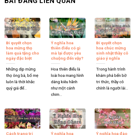
BÀI ĐĂNG LIÊN QUAN
sự chênh lệch nhẹ về màu sắc hoặc loại phụ kiện tùy vào
thời điểm bạn đặt và tình trạng cung ứng hoa.
Bí quyết chọn
Ý nghĩa hoa
Bí quyết chọn
hoa mừng thọ
thiên điểu có gì
hoa chúc mừng
làm quà tặng cho
mà lại được yêu
sinh nhật thầy cô
ngày đặc biệt
chuộng đến vậy?
giáo ý nghĩa
Những dịp mừng
Hoa thiên điểu là
Trong hành trình
thọ ông bà, bố mẹ
loài hoa mang hình
khám phá bến bờ
luôn là thời khắc
dáng kiêu hãnh
tri thức, thầy cô
quý giá để...
như một cánh
chính là người lái...
chim...
Cách trang trí
Ý nghĩa hoa
Ý nghĩa hoa đào