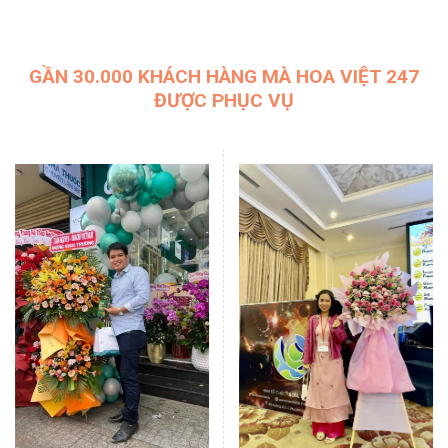
GẦN 30.000 KHÁCH HÀNG MÀ HOA VIỆT 247
ĐƯỢC PHỤC VỤ