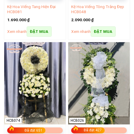
Kệ Hoa Viếng Tông Trắng Đẹp
Kệ Hoa Viếng Tang Hiện Đại
HCB048
HCB081
2.090.000
₫
1.690.000
₫
Xem nhanh
Xem nhanh
ĐẶT MUA
ĐẶT MUA
Hoa chúc mừng quận 3
Mỗi bó hoa, giỏ hoa chúc mừng quận 3 không chỉ là một món
quà mà còn là cách để bạn gửi đi những lời chúc chân thành,
yêu thương nhất, khiến người nhận cảm nhận được sự quan
HCB026
HCB074
tâm sâu sắc từ trái tim bạn.
Đã đặt 427
Đã đặt 651