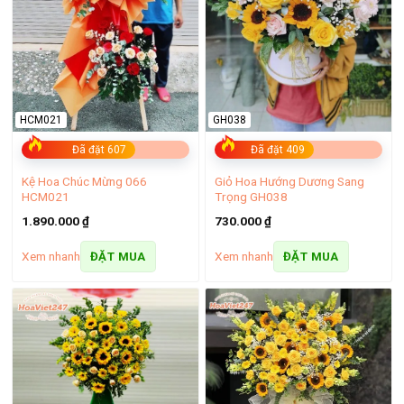
HCM021
GH038
Đã đặt 607
Đã đặt 409
Kệ Hoa Chúc Mừng 066
Giỏ Hoa Hướng Dương Sang
HCM021
Trọng GH038
1.890.000
₫
730.000
₫
Xem nhanh
Xem nhanh
ĐẶT MUA
ĐẶT MUA