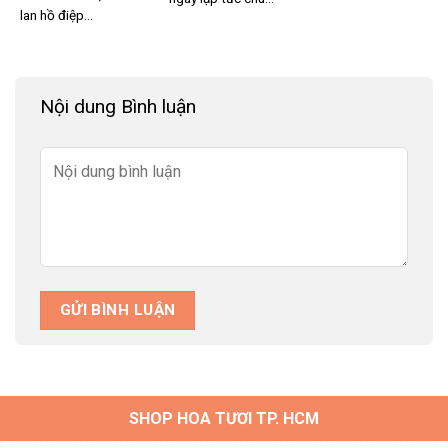
hoa sớm ít nhất 1-2 ngày, đặc biệt vào các dịp lễ lớn hoặc
lan hồ điệp...
sự kiện quan trọng.
Những lưu ý này sẽ giúp đảm bảo mỗi đơn đặt hoa shop
hoa tươi quận 3 luôn đáp ứng đúng kỳ vọng, từ chất lượng
Nội dung Bình luận
hoa cho đến dịch vụ giao hàng. Nếu bạn đang tìm kiếm để
đặt hoa tươi quận 3 những mẫu hoa tươi thắm để gửi gắm
yêu thương. Hãy gọi số hotline
0938 176 167 hoặc 0938
780 001
để được hỗ trợ ngay!
SHOP HOA TƯƠI TP. HCM