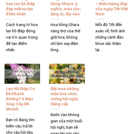
hoa lan hồ điệp
hồng Ohara: ý
– Biểu tượng đẹp
đẹp mắt và tạo
nghĩa, màu sắc,
của ngày Tết Việt
điểm nhấn
tặng ai, dịp nào
Nam
Cách trang trí hoa
Hoa hồng Ohara
Mỗi độ Tết đến
lan hồ điệp đóng
nàng thơ của thế
xuân về, hình ảnh
vai trò quan trọng
giới hoa, không
những cành đào
để tạo điểm
chỉ làm say đắm
khoe sắc thắm
nhấn...
lòng...
lại...
Lưu ý khi đặt hoa online quận 3
Chi phí giao hoa:
Shop hoa quận 3 miễn phí giao hàng cho
các đơn trong nội thành và những địa chỉ nằm trong bán kính
Lan Hồ Điệp Có
Đặt mua những
Đẻ Nhánh
mẫu hoa chúc
10km. Đối với các khu vực xa hơn, phí giao hàng sẽ được
Không? 3 Mẹo
mừng hội nghị
tính từ 20.000 VNĐ trở lên, tùy thuộc vào khoảng cách cụ
Giúp Cây Đẻ
đẳng cấp
Nhánh
thể.
Bước vào không
Bạn có đang tìm
Đặt hàng trước:
Để đảm bảo có được mẫu hoa ưng ý nhất
gian của một buổi
kiếm câu trả lời
hội nghị, bạn sẽ
và tránh tình trạng hết hoa theo yêu cầu, khách hàng nên đặt
cho câu hỏi liệu
ngay lập tức chú...