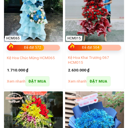
phát triển và mở rộng dịch vụ điện hoa đến 63 tỉnh thành.
HCM065
HCM015
Đã đặt 572
Đã đặt 504
Kệ Hoa Khai Trương 067
Kệ Hoa Chúc Mừng HCM065
HCM015
1.710.000
₫
2.630.000
₫
Xem nhanh
Xem nhanh
ĐẶT MUA
ĐẶT MUA