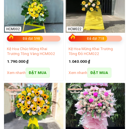
vụ giao hoa của chúng tôi còn mở rộng đến các quận lân cận
như Bình Thạnh, Phú Nhuận, và Quận 1, bao phủ toàn bộ
thành phố Hồ Chí Minh.
HCM002
HCM022
Đã đặt 598
Đã đặt 718
Kệ Hoa Chúc Mừng Khai
Kệ Hoa Mừng Khai Trương
Trương Tông Vàng HCM002
Tông Đỏ HCM022
1.790.000
₫
1.040.000
₫
Xem nhanh
Xem nhanh
ĐẶT MUA
ĐẶT MUA