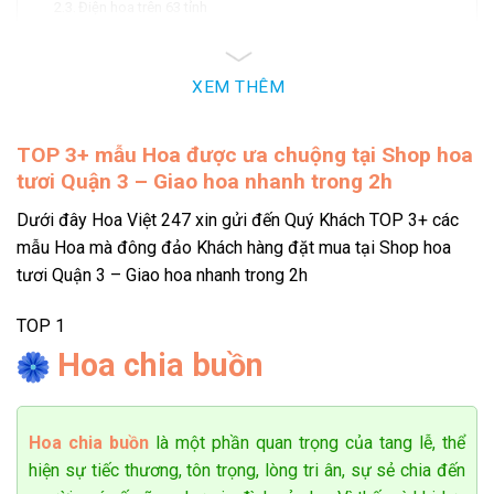
Điện hoa trên 63 tỉnh
Thanh toán dễ dàng
Lợi ích khi khách hàng đặt hoa online quận 3
Shop hoa tươi quận 3 giao được ở đâu?
XEM THÊM
Lưu ý khi đặt hoa online quận 3
Phạm Duy Mạnh
0908*******
Đặt hàng thành công
12
phút trước
TOP 3+
mẫu Hoa được ưa chuộng tại Shop hoa
Giới thiệu các mẫu hoa bán chạy nhất của shop
tươi Quận 3 – Giao hoa nhanh trong 2h
hoa tươi quận 3
Dưới đây Hoa Việt 247 xin gửi đến Quý Khách TOP 3+ các
Hoa khai trương tặng công ty, sếp, người thân
mẫu Hoa mà đông đảo Khách hàng đặt mua tại Shop hoa
Hoa khai trương là món quà đầy ý nghĩa để gửi gắm những
tươi Quận 3 – Giao hoa nhanh trong 2h
lời chúc thành công, may mắn và thịnh vượng đến người thân,
bạn bè hay đối tác trong dịp đặc biệt. Để biểu đạt thông
TOP 1
điệp khởi đầu thuận lợi, shop hoa tươi quận 3 tinh tế lựa
Hoa chia buồn
chọn các loài hoa như:
hoa hướng dương
,
hoa hồng đẹp
,
hoa ly, đồng tiền, lan hồ điệp, hồng môn, cẩm tú cầu và mõm
sói, kết hợp cùng các loại lá xanh tươi.
Hoa chia buồn
là một phần quan trọng của tang lễ, thể
hiện sự tiếc thương, tôn trọng, lòng tri ân, sự sẻ chia đến