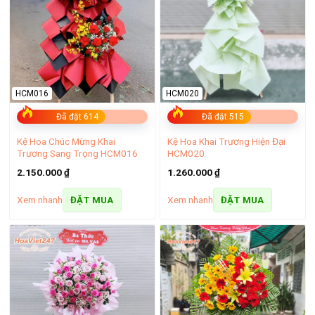
ngày.
HCM016
HCM020
Đã đặt 614
Đã đặt 515
Kệ Hoa Chúc Mừng Khai
Kệ Hoa Khai Trương Hiện Đại
Trương Sang Trọng HCM016
HCM020
2.150.000
₫
1.260.000
₫
Xem nhanh
Xem nhanh
ĐẶT MUA
ĐẶT MUA