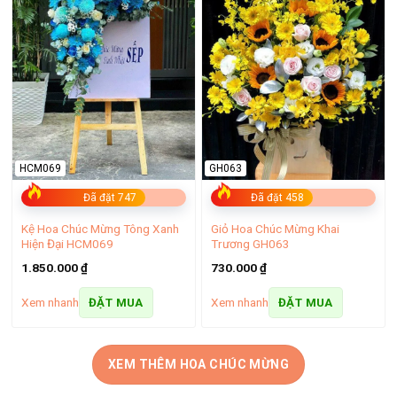
HCM069
GH063
Đã đặt 747
Đã đặt 458
Kệ Hoa Chúc Mừng Tông Xanh
Giỏ Hoa Chúc Mừng Khai
Hiện Đại HCM069
Trương GH063
1.850.000
₫
730.000
₫
Xem nhanh
Xem nhanh
ĐẶT MUA
ĐẶT MUA
XEM THÊM HOA CHÚC MỪNG