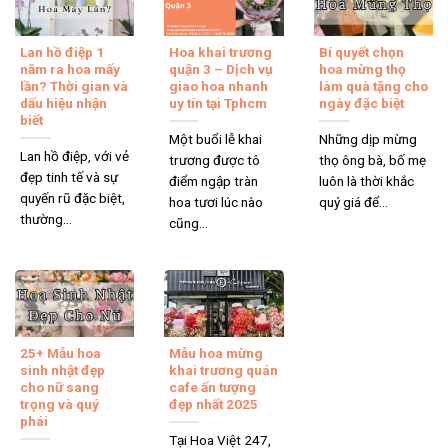
Lan hồ điệp 1
Hoa khai trương
Bí quyết chọn
năm ra hoa mấy
quận 3 – Dịch vụ
hoa mừng thọ
lần? Thời gian và
giao hoa nhanh
làm quà tặng cho
dấu hiệu nhận
uy tín tại Tphcm
ngày đặc biệt
biết
Một buổi lễ khai
Những dịp mừng
Lan hồ điệp, với vẻ
trương được tô
thọ ông bà, bố mẹ
đẹp tinh tế và sự
điểm ngập tràn
luôn là thời khắc
quyến rũ đặc biệt,
hoa tươi lúc nào
quý giá để...
thường...
cũng...
25+ Mẫu hoa
Mẫu hoa mừng
sinh nhật đẹp
khai trương quán
cho nữ sang
cafe ấn tượng
trọng và quý
đẹp nhất 2025
phái
Tại Hoa Việt 247,