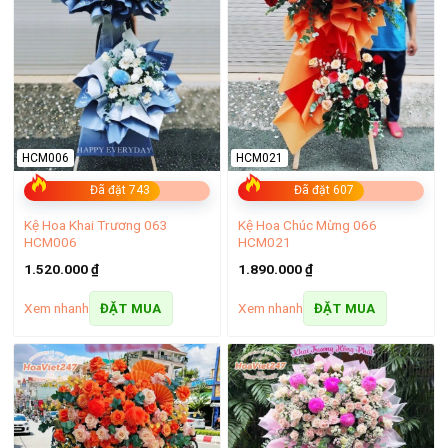
HCM006
HCM021
Đã đặt 743
Đã đặt 607
Kệ Hoa Khai Trương 063
Kệ Hoa Chúc Mừng 066
HCM006
HCM021
1.520.000
₫
1.890.000
₫
Xem nhanh
Xem nhanh
ĐẶT MUA
ĐẶT MUA