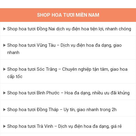
chất lượng hàng đầu
Hoa tươi có thể giống nhau ở mọi cửa hàng, nhưng nghệ
SHOP HOA TƯƠI MIỀN NAM
thuật cắm hoa và sự tinh tế trong từng thiết kế mới là yếu tố
tạo nên sự khác biệt. Với kinh nghiệm lâu năm trong lĩnh vực
Shop hoa tươi Đồng Nai dịch vụ điện hoa tiện lợi, nhanh chóng
hoa tươi, shop hoa tươi bến tre mang đến những bông hoa
đẹp gửi gắm vào đó cả một câu chuyện, một cảm xúc và sự
Shop hoa tươi Vũng Tàu – Dịch vụ điện hoa đa dạng, giao
sáng tạo không giới hạn.
nhanh
Shop hoa tươi Sóc Trăng – Chuyên nghiệp tận tâm, giao hoa
cấp tốc
Shop hoa tươi Bình Phước – Hoa đa dạng, nhiều ưu đãi khủng
Shop hoa tươi Đồng Tháp – Uy tín, giao nhanh trong 2h
Shop hoa tươi Trà Vinh – Dịch vụ điện hoa đa dạng, giá rẻ