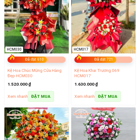
gian buổi lễ thêm trang trọng thể hiện lời chúc phát tài, phát
lộc đến gia chủ.
– Xem thêm
:
99+ Mẫu hoa chúc mừng khai trương đẹp
sang trọng nhất 2025
HCM030
HCM017
Đã đặt 610
Đã đặt 721
Kệ Hoa Chúc Mừng Cửa Hàng
Kệ Hoa Khai Trương 069
Đẹp HCM030
HCM017
1.520.000
₫
1.630.000
₫
Xem nhanh
Xem nhanh
ĐẶT MUA
ĐẶT MUA