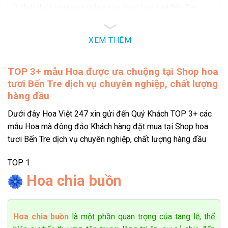
Hình thức mua hoa online của shop hoa tươi Bến Tre
Shop hoa tươi bến tre với kinh nghiệm lâu năm, chất
lượng hàng đầu
XEM THÊM
Vũ Quốc Hùng
Tại sao shop hoa tươi Bến Tre được khách
0764******
Đặt hàng thành công
hàng tin tưởng?
10
phút trước
TOP 3+
mẫu Hoa được ưa chuộng tại Shop hoa
tươi Bến Tre dịch vụ chuyên nghiệp, chất lượng
Nhân viên tư vấn chuyên nghiệp, tận tâm
hàng đầu
Shop hoa tươi Bến Tre tự hào là nơi có chất lượng nhân viên
Dưới đây Hoa Việt 247 xin gửi đến Quý Khách TOP 3+ các
hàng đầu được đào tạo bài bản theo từng vị trí giúp khách
mẫu Hoa mà đông đảo Khách hàng đặt mua tại Shop hoa
hàng thể hiện trọn vẹn tâm tư, tình cảm qua từng đóa hoa.
tươi Bến Tre dịch vụ chuyên nghiệp, chất lượng hàng đầu
Đội ngũ nhân viên đặc biệt là nhân viên tư vấn am hiểu nhất
là về các loài hoa, có khả năng lắng nghe, cảm nhận tinh tế
TOP 1
mong muốn của khách hàng.
Hoa chia buồn
Hoa chia buồn
là một phần quan trọng của tang lễ, thể