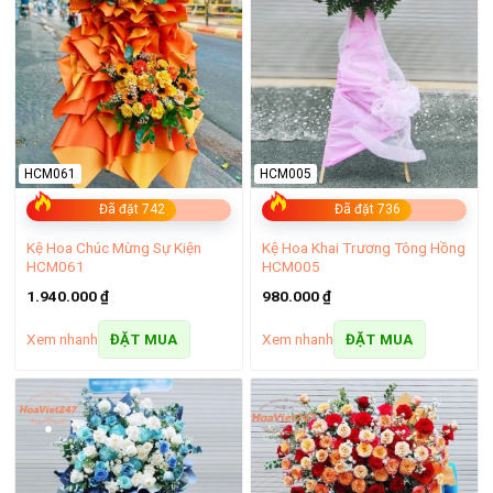
HCM061
HCM005
Đã đặt 742
Đã đặt 736
Kệ Hoa Chúc Mừng Sự Kiện
Kệ Hoa Khai Trương Tông Hồng
HCM061
HCM005
Kệ hoa khai trương Bến Tre tông vàng
1.940.000
₫
980.000
₫
Xem nhanh
Xem nhanh
ĐẶT MUA
ĐẶT MUA
– Kệ hoa viếng kết hợp 2 màu:
Mẫu kệ hoa kết hợp hai màu
thường là trắng và tím hoặc trắng và vàng mang ý nghĩa
tưởng nhớ, tri ân và cầu mong sự bình an cho linh hồn người
ra đi.