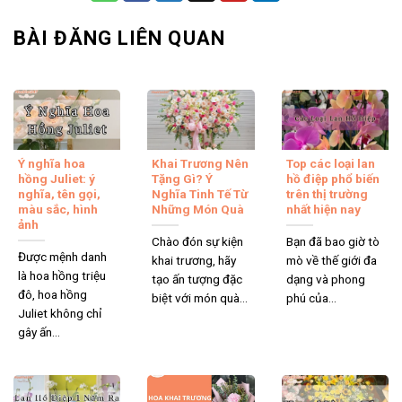
BÀI ĐĂNG LIÊN QUAN
Chậu lan hồ điệp trắng
Hình thức mua hoa online của shop hoa tươi
Bến Tre
Ý nghĩa hoa
Khai Trương Nên
Top các loại lan
Lựa chọn mẫu hoa dễ dàng trên website:
Khi muốn mua
hồng Juliet: ý
Tặng Gì? Ý
hồ điệp phổ biến
nghĩa, tên gọi,
Nghĩa Tinh Tế Từ
trên thị trường
hoa ở shop hoa tươi Bến Tre chỉ cần truy cập website Hoa
màu sắc, hình
Những Món Quà
nhất hiện nay
Việt 247, bạn sẽ được chiêm ngưỡng hàng trăm mẫu hoa
ảnh
đẹp, từ bó hoa lãng mạn, giỏ hoa thanh lịch, kệ hoa sang
Chào đón sự kiện
Bạn đã bao giờ tò
Được mệnh danh
khai trương, hãy
mò về thế giới đa
trọng cho đến chậu hoa đẳng cấp. Các sản phẩm được sắp
là hoa hồng triệu
tạo ấn tượng đặc
dạng và phong
xếp theo từng danh mục rõ ràng, kèm hình ảnh chân thực và
đô, hoa hồng
biệt với món quà...
phú của...
mô tả chi tiết giúp bạn dễ dàng lựa chọn.
Juliet không chỉ
gây ấn...