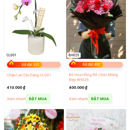
BH025
CL001
Đã đặt 492
Đã đặt 531
Bó Hoa Hồng Đỏ Chúc Mừng
Chậu Lan Dịu Dàng CL001
Đẹp BH025
400.000
₫
410.000
₫
Xem nhanh
Xem nhanh
ĐẶT MUA
ĐẶT MUA