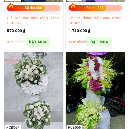
Đã đặt 693
Đã đặt 680
– Xem thêm:
Kệ Hoa Phúng Điếu Sang Trọng
Giỏ Hoa Chia Buồn Tông Trắng
Shop hoa tươi Tiền Giang – Giao hoa nhanh chóng tận
HCB061
HCB001
nơi
1.740.000
₫
570.000
₫
Shop hoa tươi Vĩnh Long – giao hàng nhanh uy tín chất
Xem nhanh
Xem nhanh
ĐẶT MUA
ĐẶT MUA
lượng
Shop hoa tươi Trà Vinh – Dịch vụ điện hoa đa dạng, giá
rẻ
HCB067
HCB056