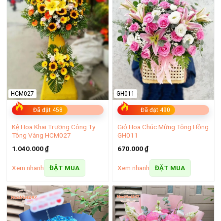
Bó hoa hồng đỏ sinh nhật
HCM027
GH011
Đã đặt 458
Đã đặt 490
Kệ Hoa Khai Trương Công Ty
Giỏ Hoa Chúc Mừng Tông Hồng
Tông Vàng HCM027
GH011
1.040.000
₫
670.000
₫
Xem nhanh
Xem nhanh
ĐẶT MUA
ĐẶT MUA