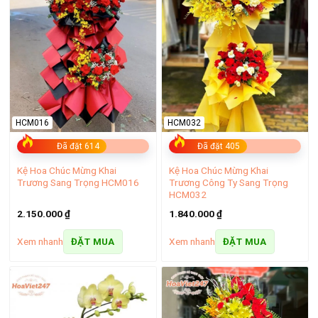
HCM016
HCM032
Đã đặt 614
Đã đặt 405
Kệ Hoa Chúc Mừng Khai
Kệ Hoa Chúc Mừng Khai
Trương Sang Trọng HCM016
Trương Công Ty Sang Trọng
HCM032
2.150.000
₫
1.840.000
₫
Xem nhanh
Xem nhanh
ĐẶT MUA
ĐẶT MUA
Tặng kèm các banner và thiệp cho khách ghi nội dung