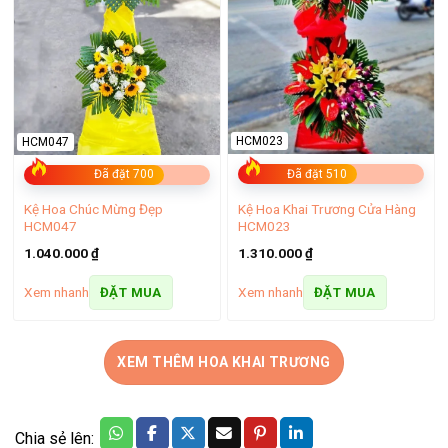
HCM023
HCM047
Đã đặt 510
Đã đặt 700
Kệ Hoa Khai Trương Cửa Hàng
Kệ Hoa Chúc Mừng Đẹp
HCM023
HCM047
1.310.000
₫
1.040.000
₫
Xem nhanh
Xem nhanh
ĐẶT MUA
ĐẶT MUA
XEM THÊM HOA KHAI TRƯƠNG
Chia sẻ lên: