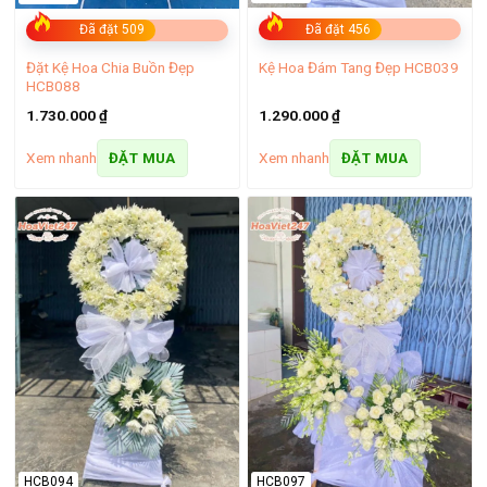
Đã đặt 456
Đã đặt 509
Đặt Kệ Hoa Chia Buồn Đẹp
Kệ Hoa Đám Tang Đẹp HCB039
HCB088
1.290.000
₫
1.730.000
₫
Xem nhanh
Xem nhanh
ĐẶT MUA
ĐẶT MUA
HCB094
HCB097