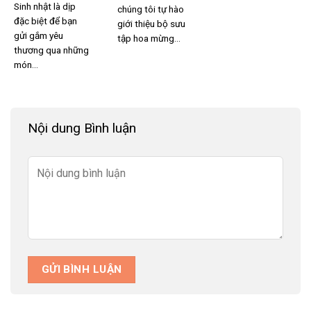
Sinh nhật là dịp
chúng tôi tự hào
đặc biệt để bạn
giới thiệu bộ sưu
gửi gắm yêu
tập hoa mừng...
Hình thức mua hoa online của shop hoa tươi bến tre
thương qua những
món...
Đặt hàng chỉ trong một cú nhấp chuột
:
Khi tìm thấy mẫu
hoa ưng ý, bạn chỉ cần nhấn vào nút “Đặt Hàng”, điền đầy đủ
thông tin theo biểu mẫu có sẵn và gửi yêu cầu. Nhân viên
Nội dung Bình luận
shop sẽ nhanh chóng liên hệ xác nhận và tiến hành chuẩn bị
hoa theo yêu cầu của bạn.
Gọi điện đặt hoa nhanh chóng qua hotline
: Nếu muốn tư
vấn chi tiết hoặc cần đặt hoa gấp, bạn có thể liên hệ trực
tiếp qua số
hotline 0938 176 167
. Đội ngũ nhân viên tận
tâm, giàu kinh nghiệm của shop sẽ lắng nghe yêu cầu, tư vấn
mẫu hoa phù hợp và lên đơn ngay lập tức, giúp bạn tiết kiệm
tối đa thời gian.
Shop hoa tươi bến tre với kinh nghiệm lâu năm,