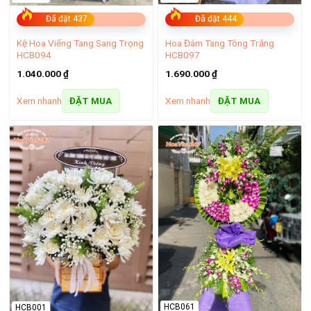
Đã đặt 437
Đã đặt 444
Kệ Hoa Viếng Tang Sang Trọng
Hoa Đám Tang Tông Trắng
HCB094
HCB097
Hoa tươi Bến Tre đa dạng, sáng tạo
1.040.000
₫
1.690.000
₫
Xem nhanh
Xem nhanh
ĐẶT MUA
ĐẶT MUA
Từ những bó hoa hồng nhẹ nhàng, thanh lịch đến các thiết kế
cầu kỳ, ấn tượng, tất cả đều được sáng tạo từ những bàn tay
tài hoa của nghệ nhân cắm hoa. Đặc biệt, shop cam kết sử
dụng nguồn hoa tươi chất lượng cao từ Đà Lạt, đảm bảo
từng cánh hoa luôn rực rỡ và bền đẹp theo thời gian.
Giao hoa đúng hẹn và miễn phí trong khu vực
Không gì tuyệt vời hơn khi một bó hoa được giao đến tận tay
người nhận đúng thời điểm, đúng cảm xúc. Shop hoa tươi
Bến Tre luôn đặt uy tín lên hàng đầu với dịch vụ giao hoa
nhanh chóng, đúng hẹn, giúp khách hàng yên tâm dù bận rộn
vẫn có thể gửi đi những yêu thương trọn vẹn.
HCB061
HCB001