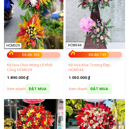
HCM044
HCM029
Đã đặt 743
Đã đặt 556
Kệ Hoa Khai Trương Đẹp
Kệ Hoa Chúc Mừng Lễ Khởi
HCM044
Công HCM029
1.050.000
₫
1.890.000
₫
Xem nhanh
Xem nhanh
ĐẶT MUA
ĐẶT MUA
Giỏ hoa tặng mẹ đẹp
– Kệ hoa khai trương tông vàng:
Màu vàng từ lâu đã được
xem là biểu tượng của sự thịnh vượng, may mắn và thành
công. Một kệ hoa khai trương với sắc vàng rực rỡ giúp không