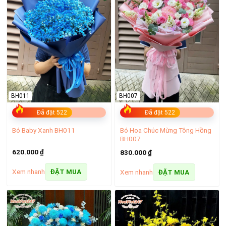
BH011
BH007
Đã đặt 522
Đã đặt 522
Bó Hoa Chúc Mừng Tông Hồng
Bó Baby Xanh BH011
Bó hoa hồng tình yêu
BH007
620.000
₫
830.000
₫
–
Giỏ hoa cát tường tặng mẹ:
Những cánh hoa mềm mại, e
Xem nhanh
Xem nhanh
ĐẶT MUA
ĐẶT MUA
ấp nhưng vẫn kiên cường từ hoa cát tường như chính hình
ảnh người mẹ luôn che chở và yêu thương con cái vô điều
kiện. Đây là món quà tuyệt vời để bạn thể hiện tình cảm vào
Ngày của Mẹ, sinh nhật mẹ hay bất kỳ dịp đặc biệt nào.