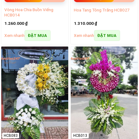
Vòng Hoa Chia Buồn Viếng
Hoa Tang Tông Trắng HCB027
HCB014
1.260.000
₫
1.310.000
₫
Xem nhanh
Xem nhanh
ĐẶT MUA
ĐẶT MUA
HCB083
HCB013