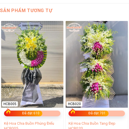
SẢN PHẨM TƯƠNG TỰ
HCB005
HCB020
Đã đặt 610
Đã đặt 701
Kệ Hoa Chia Buồn Phúng Điếu
Kệ Hoa Chia Buồn Tang Đẹp
HCB005
HCB020