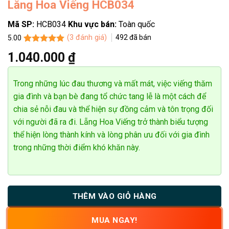
Lẵng Hoa Viếng HCB034
Mã SP:
HCB034
Khu vực bán:
Toàn quốc
(
3
đánh giá)
492
đã bán
5.00
5.00
3
trên 5
1.040.000
₫
dựa trên
đánh giá
Trong những lúc đau thương và mất mát, việc viếng thăm
gia đình và bạn bè đang tổ chức tang lễ là một cách để
chia sẻ nỗi đau và thể hiện sự đồng cảm và tôn trọng đối
với người đã ra đi. Lẵng Hoa Viếng trở thành biểu tượng
thể hiện lòng thành kính và lòng phân ưu đối với gia đình
trong những thời điểm khó khăn này.
THÊM VÀO GIỎ HÀNG
MUA NGAY!