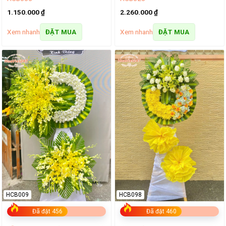
1.150.000
₫
2.260.000
₫
Xem nhanh
Xem nhanh
ĐẶT MUA
ĐẶT MUA
HCB009
HCB098
Đã đặt 456
Đã đặt 460