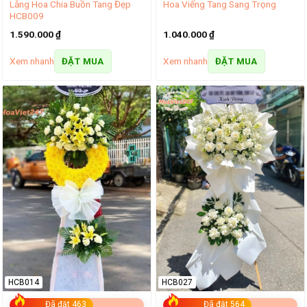
Lẵng Hoa Chia Buồn Tang Đẹp
Hoa Viếng Tang Sang Trọng
HCB009
1.590.000
₫
1.040.000
₫
Xem nhanh
Xem nhanh
ĐẶT MUA
ĐẶT MUA
HCB014
HCB027
Đã đặt 463
Đã đặt 564