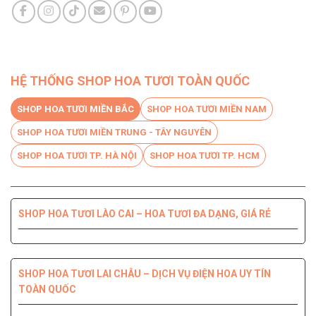
HỆ THỐNG SHOP HOA TƯƠI TOÀN QUỐC
SHOP HOA TƯƠI MIỀN BẮC
SHOP HOA TƯƠI MIỀN NAM
SHOP HOA TƯƠI MIỀN TRUNG - TÂY NGUYÊN
SHOP HOA TƯƠI TP. HÀ NỘI
SHOP HOA TƯƠI TP. HCM
SHOP HOA TƯƠI LÀO CAI – HOA TƯƠI ĐA DẠNG, GIÁ RẺ
SHOP HOA TƯƠI BẾN TRE DỊCH VỤ CHUYÊN NGHIỆP, CHẤT
SHOP HOA TƯƠI PHÚ YÊN ĐIỆN HOA CHẤT LƯỢNG HÀNG
SHOP HOA TƯƠI QUỐC OAI – HOA ĐẸP, GIAO NHANH
SHOP HOA TƯƠI QUẬN 8 – GIAO HOA TẬN NƠI TRONG 2H
LƯỢNG HÀNG ĐẦU
ĐẦU
SHOP HOA TƯƠI LAI CHÂU – DỊCH VỤ ĐIỆN HOA UY TÍN
TOÀN QUỐC
SHOP HOA TƯƠI THANH XUÂN – DỊCH VỤ ĐIỆN HOA CHẤT
SHOP HOA TƯƠI QUẬN 7 ĐẸP GIÁ RẺ GIAO NHANH 2H