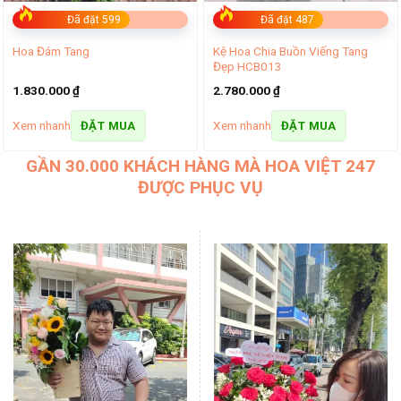
Đã đặt 599
Đã đặt 487
Kệ Hoa Chia Buồn Viếng Tang
Hoa Đám Tang
Đẹp HCB013
1.830.000
₫
2.780.000
₫
Xem nhanh
Xem nhanh
ĐẶT MUA
ĐẶT MUA
GẦN 30.000 KHÁCH HÀNG MÀ HOA VIỆT 247
ĐƯỢC PHỤC VỤ