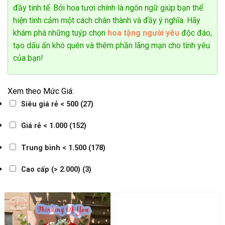
đầy tinh tế. Bởi hoa tươi chính là ngôn ngữ giúp bạn thể
hiện tình cảm một cách chân thành và đầy ý nghĩa. Hãy
khám phá những tuýp chọn
hoa tặng người yêu
độc đáo,
tạo dấu ấn khó quên và thêm phần lãng mạn cho tình yêu
Anh Nguyen
của bạn!
0907*******
Đặt hàng thành công
3
phút trước
Xem theo Mức Giá:
Siêu giá rẻ < 500
(27)
Giá rẻ < 1.000
(152)
Trung bình < 1.500
(178)
Cao cấp (> 2.000)
(3)