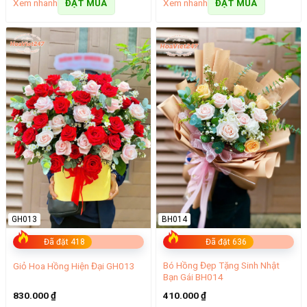
Xem nhanh
Xem nhanh
ĐẶT MUA
ĐẶT MUA
GH013
BH014
Đã đặt 418
Đã đặt 636
Bó Hồng Đẹp Tặng Sinh Nhật
Giỏ Hoa Hồng Hiện Đại GH013
Bạn Gái BH014
830.000
₫
410.000
₫