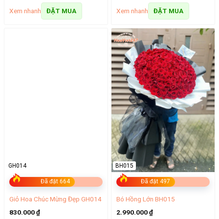
Xem nhanh
Xem nhanh
ĐẶT MUA
ĐẶT MUA
GH014
BH015
Đã đặt 664
Đã đặt 497
Giỏ Hoa Chúc Mừng Đẹp GH014
Bó Hồng Lớn BH015
830.000
₫
2.990.000
₫