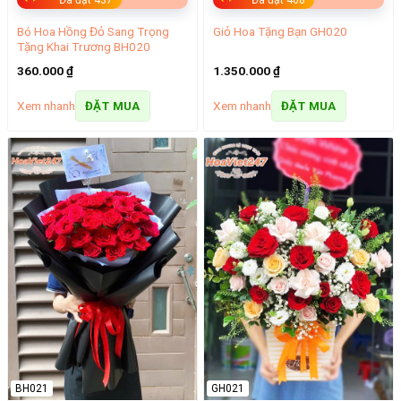
Bó Hoa Hồng Đỏ Sang Trọng
Giỏ Hoa Tặng Bạn GH020
Tặng Khai Trương BH020
360.000
₫
1.350.000
₫
Xem nhanh
Xem nhanh
ĐẶT MUA
ĐẶT MUA
BH021
GH021