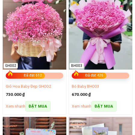
GH002
BH003
Đã đặt 610
Đã đặt 426
Giỏ Hoa Baby Đẹp GH002
Bó Baby BH003
730.000
₫
670.000
₫
Xem nhanh
Xem nhanh
ĐẶT MUA
ĐẶT MUA