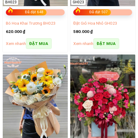
BH023
GH023
Đã đặt 648
Đã đặt 507
Bó Hoa Khai Trương BH023
Đặt Giỏ Hoa Nhỏ GH023
620.000
₫
580.000
₫
Xem nhanh
Xem nhanh
ĐẶT MUA
ĐẶT MUA