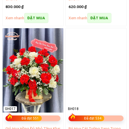
830.000
₫
620.000
₫
Xem nhanh
Xem nhanh
ĐẶT MUA
ĐẶT MUA
GH017
BH018
Đã đặt 551
Đã đặt 534
Giỏ Hoa Hồng Đỏ Nhỏ Tặng Khai
Bó Hoa Cát Tường Sang Trọng