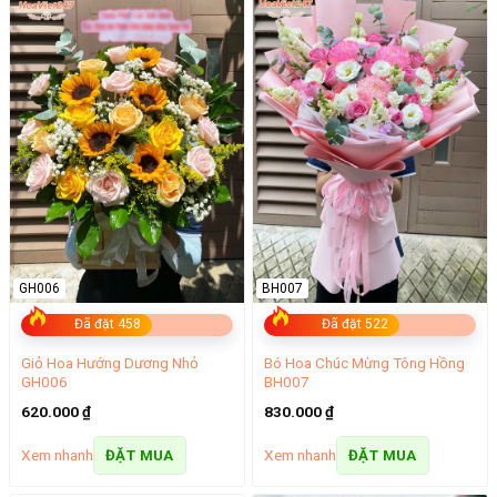
GH006
BH007
Đã đặt 458
Đã đặt 522
Giỏ Hoa Hướng Dương Nhỏ
Bó Hoa Chúc Mừng Tông Hồng
GH006
BH007
620.000
₫
830.000
₫
Xem nhanh
Xem nhanh
ĐẶT MUA
ĐẶT MUA