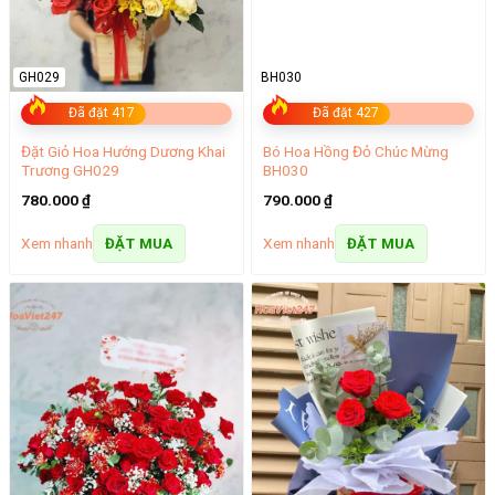
GH029
BH030
Đã đặt 417
Đã đặt 427
Đặt Giỏ Hoa Hướng Dương Khai
Bó Hoa Hồng Đỏ Chúc Mừng
Trương GH029
BH030
780.000
₫
790.000
₫
Xem nhanh
Xem nhanh
ĐẶT MUA
ĐẶT MUA