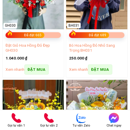
GH030
BH031
Đã đặt 665
Đã đặt 689
Đặt Giỏ Hoa Hồng Đỏ Đẹp
Bó Hoa Hồng Đỏ Nhỏ Sang
GH030
Trọng BH031
1.040.000
₫
250.000
₫
Xem nhanh
Xem nhanh
ĐẶT MUA
ĐẶT MUA
Gọi tư vấn 1
Gọi tư vấn 2
Tư vấn Zalo
Chat ngay