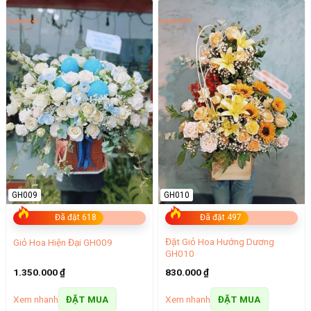
GH009
GH010
Đã đặt 618
Đã đặt 497
Đặt Giỏ Hoa Hướng Dương
Giỏ Hoa Hiện Đại GH009
GH010
1.350.000
₫
830.000
₫
Xem nhanh
Xem nhanh
ĐẶT MUA
ĐẶT MUA