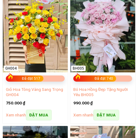
GH004
BH005
Đã đặt 517
Đã đặt 740
Giỏ Hoa Tông Vàng Sang Trọng
Bó Hoa Hồng Đẹp Tặng Người
GH004
Yêu BH005
750.000
₫
990.000
₫
Xem nhanh
Xem nhanh
ĐẶT MUA
ĐẶT MUA