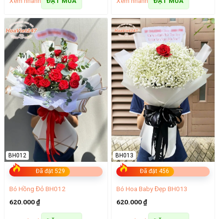
Xem nhanh
Xem nhanh
ĐẶT MUA
ĐẶT MUA
BH012
BH013
Đã đặt 529
Đã đặt 456
Bó Hồng Đỏ BH012
Bó Hoa Baby Đẹp BH013
620.000
₫
620.000
₫