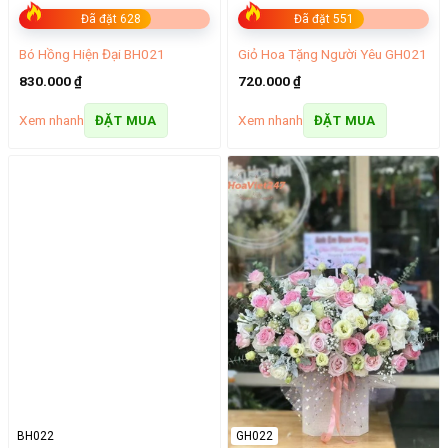
Đã đặt 628
Đã đặt 551
Bó Hồng Hiện Đại BH021
Giỏ Hoa Tặng Người Yêu GH021
830.000
₫
720.000
₫
Xem nhanh
Xem nhanh
ĐẶT MUA
ĐẶT MUA
BH022
GH022