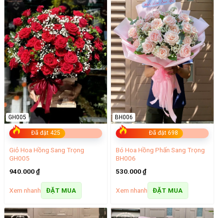
GH005
BH006
Đã đặt 425
Đã đặt 698
Giỏ Hoa Hồng Sang Trọng
Bó Hoa Hồng Phấn Sang Trọng
GH005
BH006
940.000
₫
530.000
₫
Xem nhanh
Xem nhanh
ĐẶT MUA
ĐẶT MUA