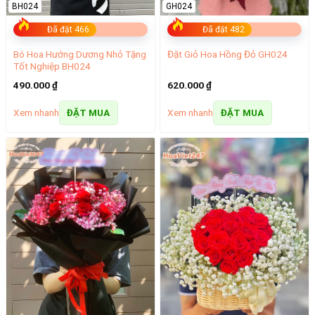
BH024
GH024
Đã đặt 466
Đã đặt 482
Bó Hoa Hướng Dương Nhỏ Tặng
Đặt Giỏ Hoa Hồng Đỏ GH024
Tốt Nghiệp BH024
490.000
₫
620.000
₫
Xem nhanh
Xem nhanh
ĐẶT MUA
ĐẶT MUA