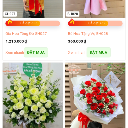
GH027
BH028
Đã đặt 506
Đã đặt 759
Giỏ Hoa Tông Đỏ GH027
Bó Hoa Tặng Vợ BH028
1.210.000
₫
360.000
₫
Xem nhanh
Xem nhanh
ĐẶT MUA
ĐẶT MUA