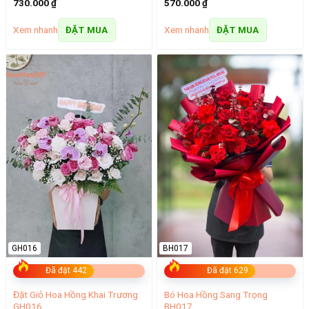
730.000
₫
570.000
₫
Xem nhanh
Xem nhanh
ĐẶT MUA
ĐẶT MUA
GH016
BH017
Đã đặt 442
Đã đặt 629
Đặt Giỏ Hoa Hồng Khai Trương
Bó Hoa Hồng Sang Trọng
GH016
BH017