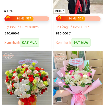
GH026
BH027
Đã đặt 537
Đã đặt 563
Đặt Giỏ Hoa Tươi GH026
Bó Hồng Đỏ Đẹp BH027
690.000
₫
830.000
₫
Xem nhanh
Xem nhanh
ĐẶT MUA
ĐẶT MUA