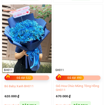
BH011
GH011
Đã đặt 522
Đã đặt 490
Giỏ Hoa Chúc Mừng Tông Hồng
Bó Baby Xanh BH011
GH011
620.000
₫
670.000
₫