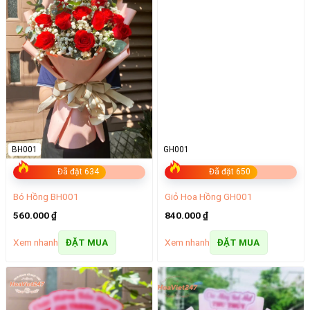
BH001
GH001
Đã đặt 634
Đã đặt 650
Bó Hồng BH001
Giỏ Hoa Hồng GH001
560.000
₫
840.000
₫
Xem nhanh
Xem nhanh
ĐẶT MUA
ĐẶT MUA