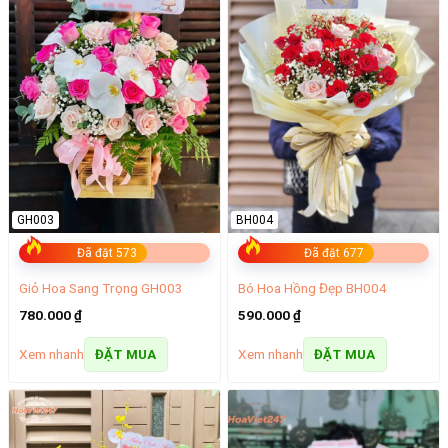
GH003
BH004
Đã đặt 573
Đã đặt 677
Giỏ Hoa Sang Trọng GH003
Bó Hoa Hồng Đẹp BH004
780.000
₫
590.000
₫
Xem nhanh
Xem nhanh
ĐẶT MUA
ĐẶT MUA