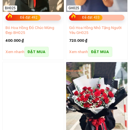
BH025
GH025
Đã đặt 492
Đã đặt 433
Bó Hoa Hồng Đỏ Chúc Mừng
Giỏ Hoa Hồng Nhỏ Tặng Người
Đẹp BH025
Yêu GH025
400.000
₫
720.000
₫
Xem nhanh
Xem nhanh
ĐẶT MUA
ĐẶT MUA