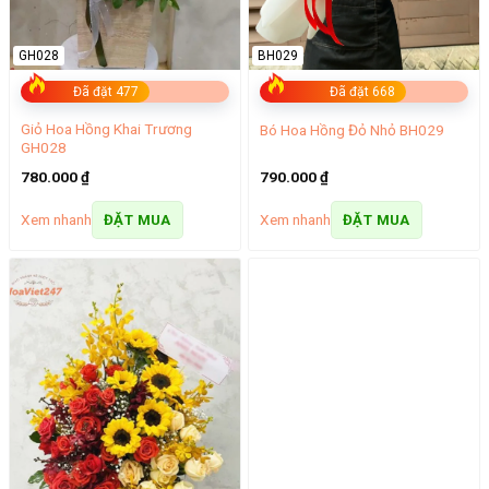
GH028
BH029
Đã đặt 477
Đã đặt 668
Giỏ Hoa Hồng Khai Trương
Bó Hoa Hồng Đỏ Nhỏ BH029
GH028
780.000
₫
790.000
₫
Xem nhanh
Xem nhanh
ĐẶT MUA
ĐẶT MUA