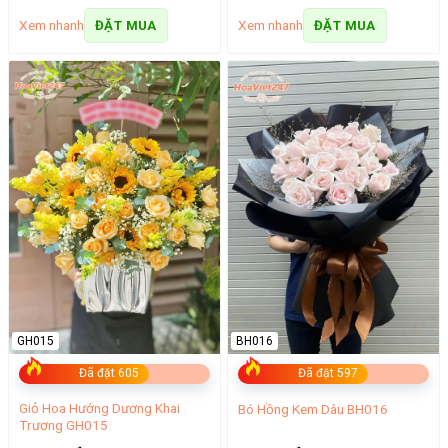
Xem nhanh
Xem nhanh
ĐẶT MUA
ĐẶT MUA
GH015
BH016
Đã đặt 605
Đã đặt 597
Giỏ Hoa Hướng Dương Khai
Bó Hồng Kem Dâu BH016
Trương GH015