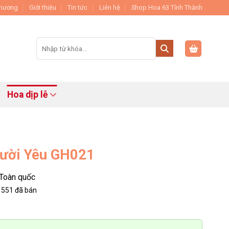
Thương
Giới thiệu
Tin tức
Liên hệ
Shop Hoa 63 Tỉnh Thành
Tìm
kiếm:
Hoa dịp lễ
gười Yêu GH021
Toàn quốc
551
đã bán