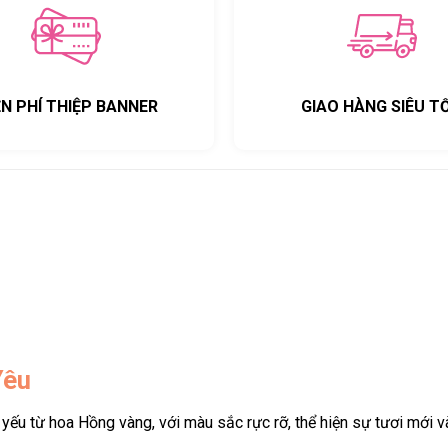
ỄN PHÍ THIỆP BANNER
GIAO HÀNG SIÊU T
Yêu
ếu từ hoa Hồng vàng, với màu sắc rực rỡ, thể hiện sự tươi mới v