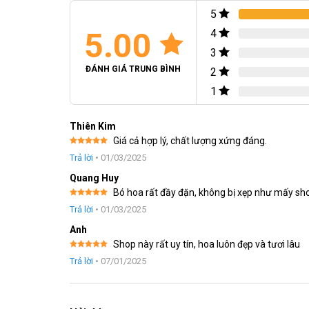
5
5.00
4
3
ĐÁNH GIÁ TRUNG BÌNH
2
1
Thiên Kim
Giá cả hợp lý, chất lượng xứng đáng.
Được xếp
Trả lời
•
01/03/2025
hạng
5
5
sao
Quang Huy
Bó hoa rất đầy đặn, không bị xẹp như mấy sh
Được xếp
Trả lời
•
01/03/2025
hạng
5
5
sao
Anh
Shop này rất uy tín, hoa luôn đẹp và tươi lâu
Được xếp
Trả lời
•
07/01/2025
hạng
5
5
sao