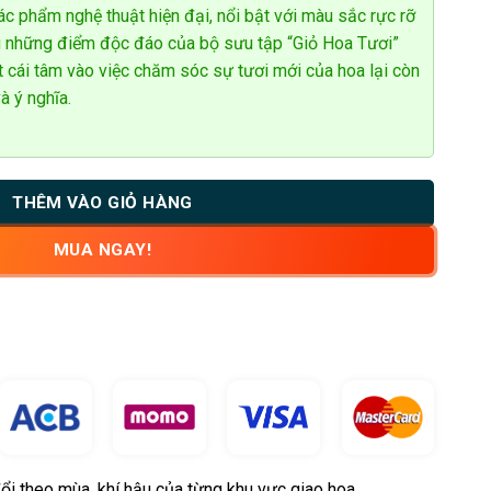
c phẩm nghệ thuật hiện đại, nổi bật với màu sắc rực rỡ
ng những điểm độc đáo của bộ sưu tập “Giỏ Hoa Tươi”
ặt cái tâm vào việc chăm sóc sự tươi mới của hoa lại còn
à ý nghĩa.
THÊM VÀO GIỎ HÀNG
MUA NGAY!
ổi theo mùa, khí hậu của từng khu vực giao hoa