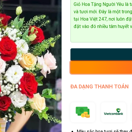
Giỏ Hoa Tặng Người Yêu là tá
và tươi mới. Đây là một tro
tại Hoa Việt 247, nơi luôn đ
đặt vào đó nhiều tâm huyết v
ĐA DẠNG THANH TOÁN
Màu sắc hoa tươi sẽ thay đ