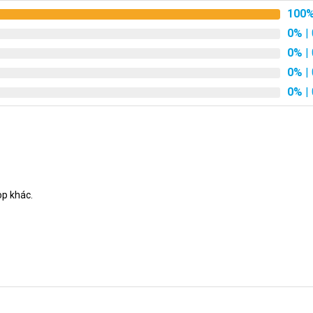
100
0%
| 
0%
| 
0%
| 
0%
| 
op khác.