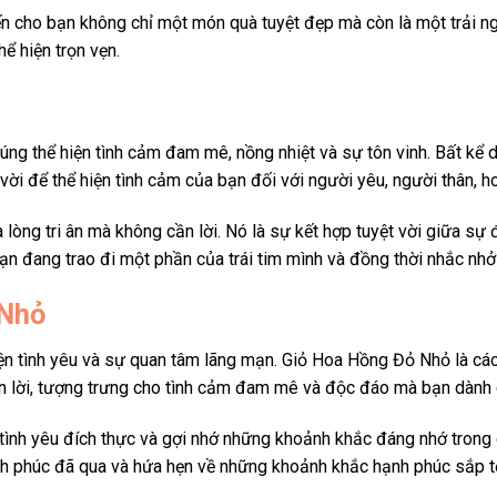
cho bạn không chỉ một món quà tuyệt đẹp mà còn là một trải ngh
ể hiện trọn vẹn.
ng thể hiện tình cảm đam mê, nồng nhiệt và sự tôn vinh. Bất kể dị
vời để thể hiện tình cảm của bạn đối với người yêu, người thân, 
à lòng tri ân mà không cần lời. Nó là sự kết hợp tuyệt vời giữa sự
ạn đang trao đi một phần của trái tim mình và đồng thời nhắc nhở 
 Nhỏ
iện tình yêu và sự quan tâm lãng mạn. Giỏ Hoa Hồng Đỏ Nhỏ là cá
cần lời, tượng trưng cho tình cảm đam mê và độc đáo mà bạn dành 
 tình yêu đích thực và gợi nhớ những khoảnh khắc đáng nhớ tron
ạnh phúc đã qua và hứa hẹn về những khoảnh khắc hạnh phúc sắp tớ