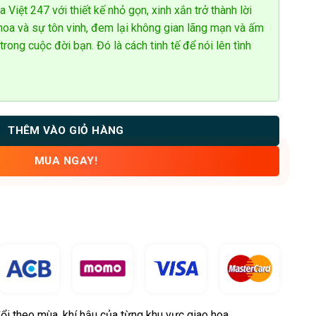
Việt 247 với thiết kế nhỏ gọn, xinh xắn trở thành lời
hoa và sự tôn vinh, đem lại không gian lãng mạn và ấm
rong cuộc đời bạn. Đó là cách tinh tế để nói lên tình
THÊM VÀO GIỎ HÀNG
MUA NGAY!
ổi theo mùa, khí hậu của từng khu vực giao hoa