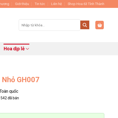
Thương
Giới thiệu
Tin tức
Liên hệ
Shop Hoa 63 Tỉnh Thành
Tìm
kiếm:
Hoa dịp lễ
ỏ Nhỏ GH007
Toàn quốc
542
đã bán