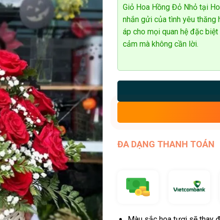
Giỏ Hoa Hồng Đỏ Nhỏ tại Hoa 
nhắn gửi của tình yêu thăng 
áp cho mọi quan hệ đặc biệt t
cảm mà không cần lời.
ĐA DẠNG THANH TOÁN
Màu sắc hoa tươi sẽ thay đ