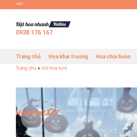
Bỏ
Đặt Hoa Tươi Online Uy Tín Toàn Quốc
qua
nội
dung
0938 176 167
Trang chủ
Hoa khai trương
Hoa chia buồn
Trang chủ
»
Giỏ hoa tươi