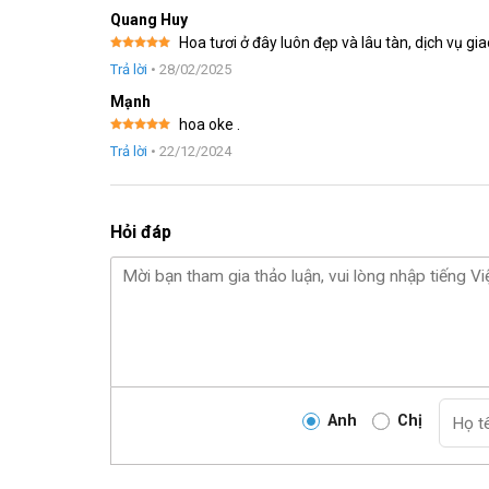
Quang Huy
Hoa tươi ở đây luôn đẹp và lâu tàn, dịch vụ g
Được xếp
Trả lời
•
28/02/2025
hạng
5
5
sao
Mạnh
hoa oke .
Được xếp
Trả lời
•
22/12/2024
hạng
5
5
sao
Hỏi đáp
Anh
Chị