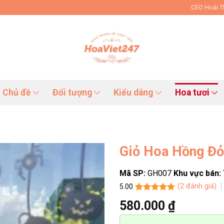
CEO Hoài 
Chủ đề
Đối tượng
Kiểu dáng
Hoa tươi
Giỏ Hoa Hồng Đ
Mã SP:
GH007
Khu vực bán:
(
2
đánh giá)
5.00
5.00
2
trên 5
580.000
₫
dựa trên
đánh giá