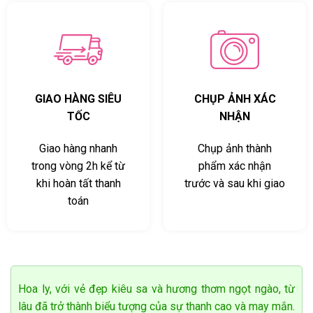
Võ Văn Chung
0723*******
Đặt hàng thành công
3
phút trước
GIAO HÀNG SIÊU
CHỤP ẢNH XÁC
TỐC
NHẬN
Giao hàng nhanh
Chụp ảnh thành
trong vòng 2h kể từ
phẩm xác nhận
khi hoàn tất thanh
trước và sau khi giao
toán
Hoa ly, với vẻ đẹp kiêu sa và hương thơm ngọt ngào, từ
lâu đã trở thành biểu tượng của sự thanh cao và may mắn.