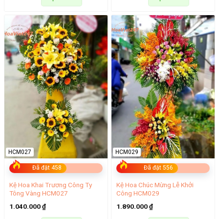
HCM027
HCM029
Đã đặt 458
Đã đặt 556
Kệ Hoa Khai Trương Công Ty
Kệ Hoa Chúc Mừng Lễ Khởi
Tông Vàng HCM027
Công HCM029
1.040.000
₫
1.890.000
₫