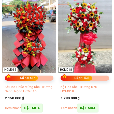
HCM016
HCM018
Đã đặt 614
Đã đặt 531
Kệ Hoa Chúc Mừng Khai Trương
Kệ Hoa Khai Trương 070
Sang Trọng HCM016
HCM018
2.150.000
₫
1.290.000
₫
Xem nhanh
Xem nhanh
ĐẶT MUA
ĐẶT MUA