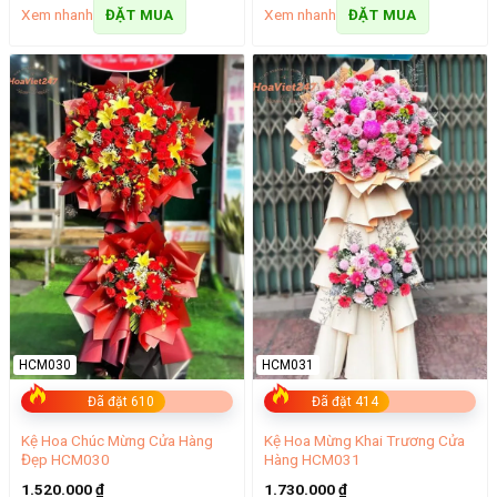
Xem nhanh
Xem nhanh
ĐẶT MUA
ĐẶT MUA
HCM030
HCM031
Đã đặt 610
Đã đặt 414
Kệ Hoa Chúc Mừng Cửa Hàng
Kệ Hoa Mừng Khai Trương Cửa
Đẹp HCM030
Hàng HCM031
1.520.000
₫
1.730.000
₫