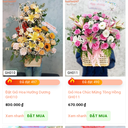
GH010
GH011
Đã đặt 497
Đã đặt 490
Đặt Giỏ Hoa Hướng Dương
Giỏ Hoa Chúc Mừng Tông Hồng
GH010
GH011
830.000
₫
670.000
₫
Xem nhanh
Xem nhanh
ĐẶT MUA
ĐẶT MUA