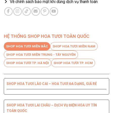
Về chính sách bảo mật khi dùng dịch vụ thanh toán
Bó hoa ly đỏ
HỆ THỐNG SHOP HOA TƯƠI TOÀN QUỐC
SHOP HOA TƯƠI MIỀN BẮC
SHOP HOA TƯƠI MIỀN NAM
SHOP HOA TƯƠI MIỀN TRUNG - TÂY NGUYÊN
SHOP HOA TƯƠI TP. HÀ NỘI
SHOP HOA TƯƠI TP. HCM
SHOP HOA TƯƠI LÀO CAI – HOA TƯƠI ĐA DẠNG, GIÁ RẺ
SHOP HOA TƯƠI BẾN TRE DỊCH VỤ CHUYÊN NGHIỆP, CHẤT
SHOP HOA TƯƠI PHÚ YÊN ĐIỆN HOA CHẤT LƯỢNG HÀNG
SHOP HOA TƯƠI QUỐC OAI – HOA ĐẸP, GIAO NHANH
SHOP HOA TƯƠI QUẬN 8 – GIAO HOA TẬN NƠI TRONG 2H
LƯỢNG HÀNG ĐẦU
ĐẦU
SHOP HOA TƯƠI LAI CHÂU – DỊCH VỤ ĐIỆN HOA UY TÍN
TOÀN QUỐC