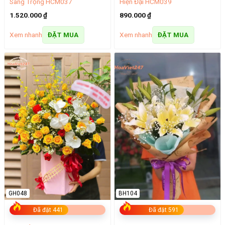
Sang Trọng HCM037
Hiện Đại HCM039
1.520.000
₫
890.000
₫
Xem nhanh
Xem nhanh
ĐẶT MUA
ĐẶT MUA
GH048
BH104
Đã đặt 441
Đã đặt 591