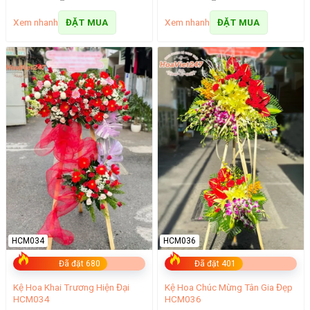
Xem nhanh
Xem nhanh
ĐẶT MUA
ĐẶT MUA
HCM034
HCM036
Đã đặt 680
Đã đặt 401
Kệ Hoa Khai Trương Hiện Đại
Kệ Hoa Chúc Mừng Tân Gia Đẹp
HCM034
HCM036