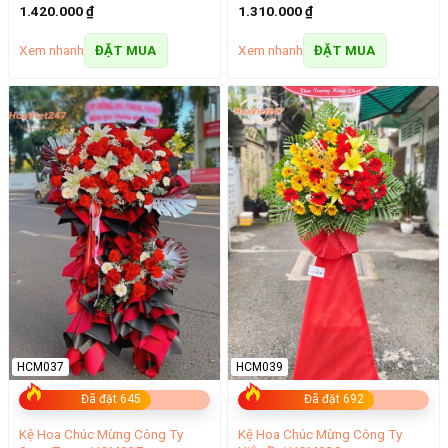
1.420.000
₫
1.310.000
₫
Xem nhanh
Xem nhanh
ĐẶT MUA
ĐẶT MUA
HCM037
HCM039
Đã đặt 645
Đã đặt 692
Kệ Hoa Chúc Mừng Công Ty
Kệ Hoa Chúc Mừng Công Ty