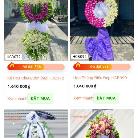
HCB099
HCB072
Đã đặt 583
Đã đặt 526
Hoa Phúng Điếu Đẹp HCB099
Kệ Hoa Chia Buồn Đẹp HCB072
1.040.000
₫
1.640.000
₫
Xem nhanh
ĐẶT MUA
Xem nhanh
ĐẶT MUA