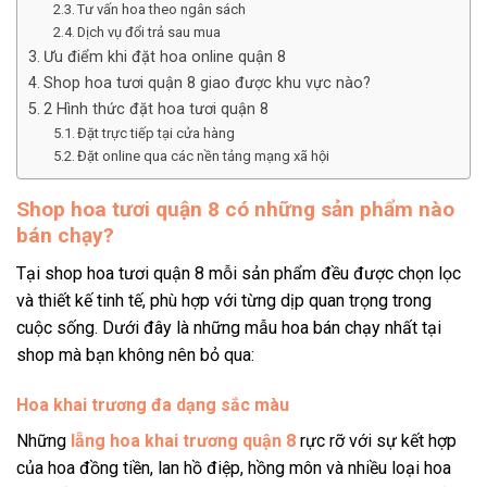
Tư vấn hoa theo ngân sách
Dịch vụ đổi trả sau mua
Ưu điểm khi đặt hoa online quận 8
Shop hoa tươi quận 8 giao được khu vực nào?
2 Hình thức đặt hoa tươi quận 8
Phạm Duy Mạnh
0768******
Đặt hàng thành công
Đặt trực tiếp tại cửa hàng
7
phút trước
Đặt online qua các nền tảng mạng xã hội
Shop hoa tươi quận 8 có những sản phẩm nào
bán chạy?
Tại shop hoa tươi quận 8 mỗi sản phẩm đều được chọn lọc
và thiết kế tinh tế, phù hợp với từng dịp quan trọng trong
cuộc sống. Dưới đây là những mẫu hoa bán chạy nhất tại
shop mà bạn không nên bỏ qua:
Hoa khai trương đa dạng sắc màu
Những
lẵng hoa khai trương quận 8
rực rỡ với sự kết hợp
của hoa đồng tiền, lan hồ điệp, hồng môn và nhiều loại hoa