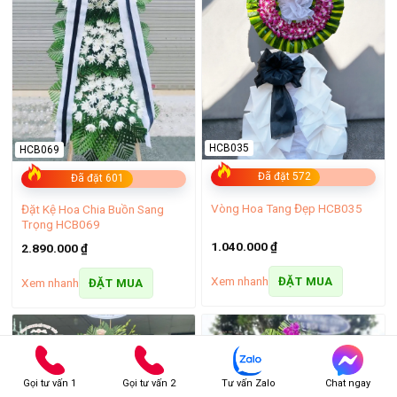
HCB035
HCB069
Đã đặt 572
Đã đặt 601
Vòng Hoa Tang Đẹp HCB035
Đặt Kệ Hoa Chia Buồn Sang
Trọng HCB069
1.040.000
₫
2.890.000
₫
Xem nhanh
ĐẶT MUA
Xem nhanh
ĐẶT MUA
Gọi tư vấn 1
Gọi tư vấn 2
Tư vấn Zalo
Chat ngay