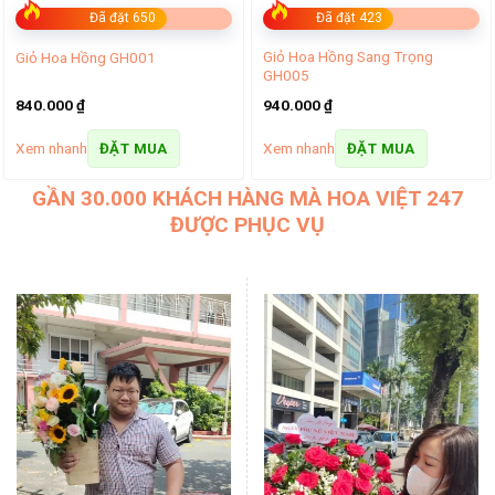
Đã đặt 650
Đã đặt 423
Giỏ Hoa Hồng Sang Trọng
Giỏ Hoa Hồng GH001
GH005
840.000
₫
940.000
₫
Xem nhanh
Xem nhanh
ĐẶT MUA
ĐẶT MUA
GẦN 30.000 KHÁCH HÀNG MÀ HOA VIỆT 247
ĐƯỢC PHỤC VỤ