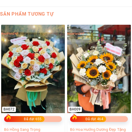
SẢN PHẨM TƯƠNG TỰ
BH072
BH009
Đã đặt 655
Đã đặt 464
Bó Hoa Hướng Dương Đẹp Tặng
Bó Hồng Sang Trọng