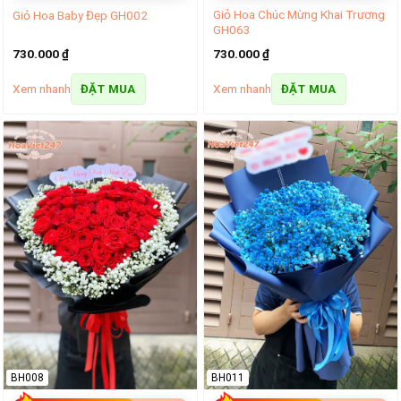
Giỏ Hoa Chúc Mừng Khai Trương
Giỏ Hoa Baby Đẹp GH002
GH063
730.000
₫
730.000
₫
Xem nhanh
Xem nhanh
ĐẶT MUA
ĐẶT MUA
BH008
BH011