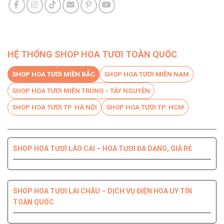
HỆ THỐNG SHOP HOA TƯƠI TOÀN QUỐC
SHOP HOA TƯƠI MIỀN BẮC
SHOP HOA TƯƠI MIỀN NAM
SHOP HOA TƯƠI MIỀN TRUNG - TÂY NGUYÊN
SHOP HOA TƯƠI TP. HÀ NỘI
SHOP HOA TƯƠI TP. HCM
SHOP HOA TƯƠI LÀO CAI – HOA TƯƠI ĐA DẠNG, GIÁ RẺ
SHOP HOA TƯƠI BẾN TRE DỊCH VỤ CHUYÊN NGHIỆP, CHẤT
SHOP HOA TƯƠI PHÚ YÊN ĐIỆN HOA CHẤT LƯỢNG HÀNG
SHOP HOA TƯƠI QUỐC OAI – HOA ĐẸP, GIAO NHANH
SHOP HOA TƯƠI QUẬN 8 – GIAO HOA TẬN NƠI TRONG 2H
LƯỢNG HÀNG ĐẦU
ĐẦU
SHOP HOA TƯƠI LAI CHÂU – DỊCH VỤ ĐIỆN HOA UY TÍN
TOÀN QUỐC
SHOP HOA TƯƠI THANH XUÂN – DỊCH VỤ ĐIỆN HOA CHẤT
SHOP HOA TƯƠI QUẬN 7 ĐẸP GIÁ RẺ GIAO NHANH 2H