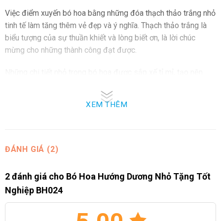
Việc điểm xuyến bó hoa bằng những đóa thạch thảo trắng nhỏ
tinh tế làm tăng thêm vẻ đẹp và ý nghĩa. Thạch thảo trắng là
biểu tượng của sự thuần khiết và lòng biết ơn, là lời chúc
mừng cho những thành công đạt được.
Những chi tiết nhỏ trong bó hoa được sắp xế tỉ mỉ, tạo nên
một tác phẩm nghệ thuật độc đáo. Điều này chứng tỏ sự quan
tâm và tôn trọng của người tặng đến người nhận. Bó hoa tuy
XEM THÊM
nhỏ nhưng thông điệp ẩn giấu bên trong vô cùng lớn, biểu
tượng của sự chúc mừng và động viên trong hành trình mới
của người tốt nghiệp.
ĐÁNH GIÁ (2)
Địa Chỉ Mua Bó Hoa Hướng Dương Nhỏ Tặng Tốt
Nghiệp
2 đánh giá cho
Bó Hoa Hướng Dương Nhỏ Tặng Tốt
Nếu bạn đang tìm kiếm địa chỉ đáng tin cậy để mua Bó Hoa
Nghiệp BH024
Hướng Dương Nhỏ Tặng Tốt Nghiệp, hãy đến ngay Hoa Việt
247 – nơi có đội ngũ nghệ nhân tài năng và tận tâm. Tại Hoa