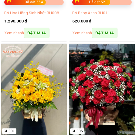
Đã đặt 654
Đã đặt 521
Bó Hoa Hồng Sinh Nhật BH008
Bó Baby Xanh BH011
1.290.000
₫
620.000
₫
Xem nhanh
Xem nhanh
ĐẶT MUA
ĐẶT MUA
GH001
GH005