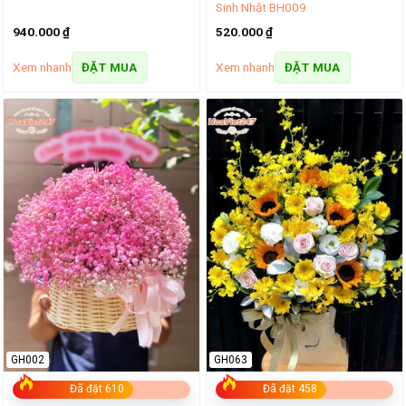
Sinh Nhật BH009
940.000
₫
520.000
₫
Xem nhanh
Xem nhanh
ĐẶT MUA
ĐẶT MUA
GH002
GH063
Đã đặt 610
Đã đặt 458