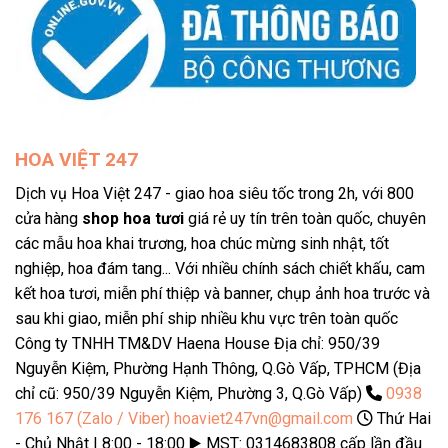
HOA VIỆT 247
Dịch vụ Hoa Việt 247 - giao hoa siêu tốc trong 2h, với 800
cửa hàng
shop hoa tươi
giá rẻ uy tín trên toàn quốc, chuyên
các mẫu hoa khai trương, hoa chúc mừng sinh nhật, tốt
nghiệp, hoa đám tang... Với nhiều chính sách chiết khấu, cam
kết hoa tươi, miễn phí thiệp và banner, chụp ảnh hoa trước và
sau khi giao, miễn phí ship nhiều khu vực trên toàn quốc
Công ty TNHH TM&DV Haena House Địa chỉ: 950/39
Nguyễn Kiệm, Phường Hạnh Thông, Q.Gò Vấp, TPHCM (Địa
chỉ cũ: 950/39 Nguyễn Kiệm, Phường 3, Q.Gò Vấp)
0938
176 167 (Zalo / Viber)
hoaviet247vn@gmail.com
Thứ Hai
- Chủ Nhật | 8:00 - 18:00 ▶️ MST: 0314683808 cấp lần đầu