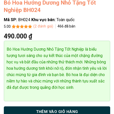
Bó Hoa Hướng Dương Nhỏ Tặng Tốt
Nghiệp BH024
Mã SP:
BH024
Khu vực bán:
Toàn quốc
Võ Văn Chung
(
2
đánh giá)
466
đã bán
5.00
0782******
Đặt hàng thành công
5.00
2
trên 5
5
phút trước
490.000
₫
dựa trên
đánh giá
Bó Hoa Hướng Dương Nhỏ Tặng Tốt Nghiệp là biểu
tượng tươi sáng cho sự kết thúc của một chặng đường
học vụ và bắt đầu của những thử thách mới. Những bông
hoa hướng dương tinh khôi nở rộ, đón nhận tình yêu và lời
chúc mừng từ gia đình và bạn bè. Bó hoa là đại diện cho
niềm tự hào và chúc mừng với những thành tựu xuất sắc
đã đạt được trong quãng đời học sinh.
THÊM VÀO GIỎ HÀNG