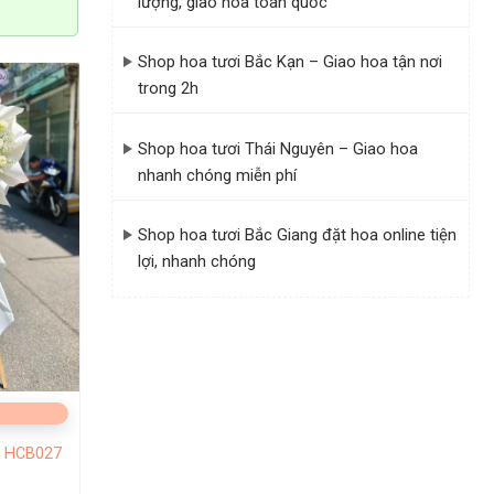
lượng, giao hoa toàn quốc
Shop hoa tươi Bắc Kạn – Giao hoa tận nơi
trong 2h
Shop hoa tươi Thái Nguyên – Giao hoa
nhanh chóng miễn phí
Shop hoa tươi Bắc Giang đặt hoa online tiện
lợi, nhanh chóng
Ngoài việc
úng tôi cam
g HCB027
hoàn hảo từ
op hoa Yên