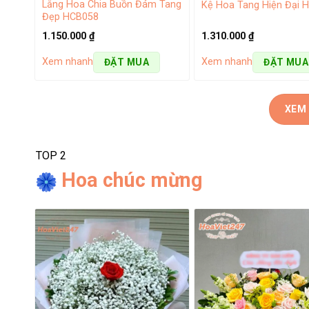
Lẵng Hoa Chia Buồn Đám Tang
Kệ Hoa Tang Hiện Đại 
Đẹp HCB058
1.310.000
₫
1.150.000
₫
Hoa khai trương
Xem nhanh
Xem nhanh
ĐẶT MUA
ĐẶT MUA
Hoa chúc mừng khai trương cũng là một món quà có giá tr
may mắn. Hoa khai trương tại cửa hàng của chúng tôi đ
nhất 2025
với giá cả từ thấp đến cao, phù hợp với nhu cầ
XEM
TOP 2
Hoa chúc mừng