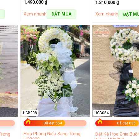
1.490.000
₫
1.310.000
₫
Xem nhanh
Xem nhanh
ĐẶT MUA
ĐẶT M
 247
g trong từng thiết kế, tạo ra những món quà tuyệt vời nhất dàn
 nhu cầu của người dùng, chúng tôi luôn nỗ lực và học hỏi nâng 
nhất.
HCB008
HCB084
Đã đặt 554
Đã đặt 635
Hoa Phúng Điếu Sang Trọng
Trọng
Đặt Kệ Hoa Chia Buồ