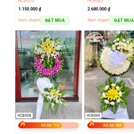
HCB005
HCB065
1.150.000
₫
2.680.000
₫
Xem nhanh
Xem nhanh
ĐẶT MUA
ĐẶT MUA
HCB060
HCB058
Đã đặt 450
Đã đặt 710
Lẵng hoa sin