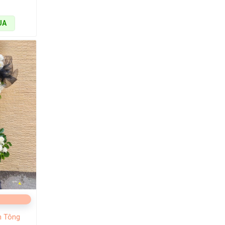
UA
h tặng cho
cao chuyên
n Tông