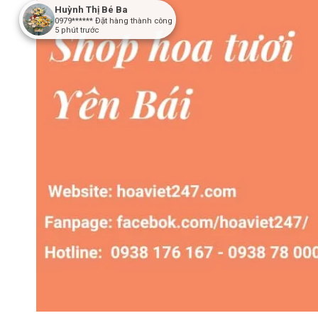
Huỳnh Thị Bé Ba
0979******
Đặt hàng thành công
5
phút trước