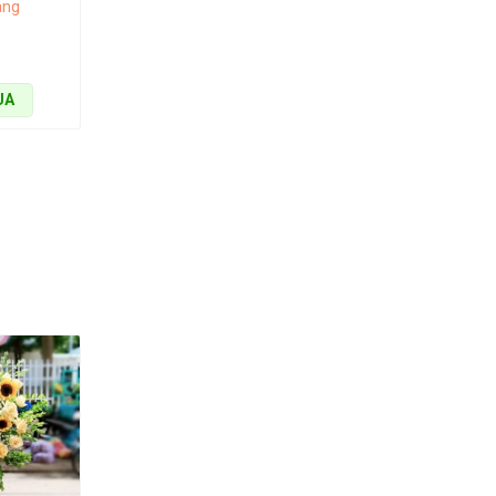
ang
UA
ại tài lộc,
ang trọng