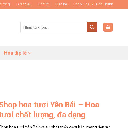
Thương
Giới thiệu
Tin tức
Liên hệ
Shop Hoa 63 Tỉnh Thành
Tìm
kiếm:
Hoa dịp lễ
Shop hoa tươi Yên Bái – Hoa
tươi chất lượng, đa dạng
Shop hoa tươi Yên Bái với sự phát triển vượt bậc, mang đến sự