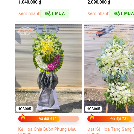
2.090.000
₫
1.040.000
₫
Bái, chúng tôi sẽ làm hài lòng bạn và người nhận hoa.
Xem nhanh
Xem nhanh
ĐẶT MUA
ĐẶT MUA
Dịch vụ điện hoa Yên Bái Hoa Việt
Hoa sinh nhật
Hoa sinh nhật
luôn là sản phẩm được chúng tôi chú trọn
những người thân yêu của bạn. Shop hoa Yên Bái đáp ứng
môn để mang đến cho người dùng chất lượng dịch vụ tốt 
HCB005
HCB065
Đã đặt 610
Đã đặt 731
Kệ Hoa Chia Buồn Phúng Điếu
Đặt Kệ Hoa Tang Sang 