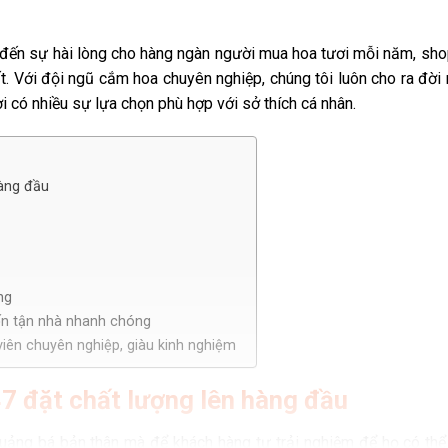
 đến sự hài lòng cho hàng ngàn người mua hoa tươi mỗi năm, sho
t. Với đội ngũ cắm hoa chuyên nghiệp, chúng tôi luôn cho ra đời
 có nhiều sự lựa chọn phù hợp với sở thích cá nhân.
hàng đầu
ng
ến tận nhà nhanh chóng
iên chuyên nghiệp, giàu kinh nghiệm
7 đặt chất lượng lên hàng đầu
 quảng bá bản thân mà để khách hàng tự trải nghiệm để họ có thể