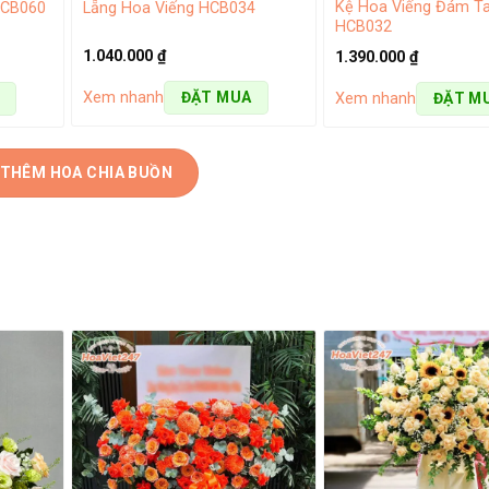
Kệ Hoa Viếng Đám T
Lẵng Hoa Viếng HCB034
HCB060
HCB032
1.040.000
₫
1.390.000
₫
Xem nhanh
ĐẶT MUA
Xem nhanh
ĐẶT M
ị hoàn hảo vì bản thân món quà được thiết kế từ hoa tươi mang l
ược thiết kế với
99+ Mẫu hoa chúc mừng khai trương đẹp s
u của tất cả mọi người.
 THÊM HOA CHIA BUỒN