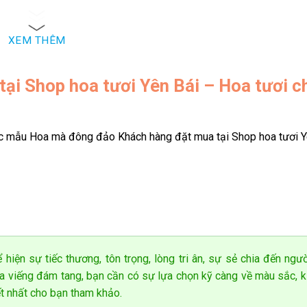
họn hoa tươi Yên Bái Hoa Việt 247 để trao trọn niềm tin lâu dài.
XEM THÊM
i Shop hoa tươi Yên Bái – Hoa tươi c
c mẫu Hoa mà đông đảo Khách hàng đặt mua tại Shop hoa tươi Y
 hiện sự tiếc thương, tôn trọng, lòng tri ân, sự sẻ chia đến ngư
oa viếng đám tang, bạn cần có sự lựa chọn kỹ càng về màu sắc, k
ết nhất cho bạn tham khảo.