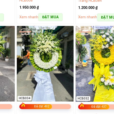
HCB008
Trắng HCB084
1.950.000
₫
1.200.000
₫
Xem nhanh
Xem nhanh
ĐẶT MUA
ĐẶT M
HCB034
HCB032
Đã đặt 492
Đã đặt 437
h nhật đẹp tại shop hoa Yên Bái