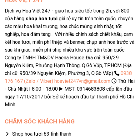
HOA VIỆT 247
Dịch vụ Hoa Việt 247 - giao hoa siêu tốc trong 2h, với 800
cửa hàng
shop hoa tươi
giá rẻ uy tín trên toàn quốc, chuyên
các mẫu hoa khai trương, hoa chúc mừng sinh nhật, tốt
nghiệp, hoa đám tang... Với nhiều chính sách chiết khấu, cam
kết hoa tươi, miễn phí thiệp và banner, chụp ảnh hoa trước và
sau khi giao, miễn phí ship nhiều khu vực trên toàn quốc
Công ty TNHH TM&DV Haena House Địa chỉ: 950/39
Nguyễn Kiệm, Phường Hạnh Thông, Q.Gò Vấp, TPHCM (Địa
chỉ cũ: 950/39 Nguyễn Kiệm, Phường 3, Q.Gò Vấp)
0938
176 167 (Zalo / Viber)
hoaviet247vn@gmail.com
Thứ Hai
- Chủ Nhật | 8:00 - 18:00 ▶️ MST: 0314683808 cấp lần đầu
ngày 17/10/2017 bởi Sở kế hoạch đầu tư Thành phố Hồ Chí
Minh
CHĂM SÓC KHÁCH HÀNG
Shop hoa tươi 63 tỉnh thành