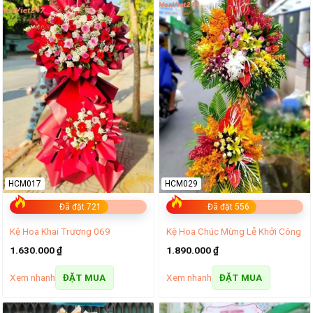
HCM017
HCM029
Đã đặt 721
Đã đặt 556
Kệ Hoa Khai Trương 069
Kệ Hoa Chúc Mừng Lễ Khởi Công
1.630.000
₫
1.890.000
₫
Xem nhanh
Xem nhanh
ĐẶT MUA
ĐẶT MUA