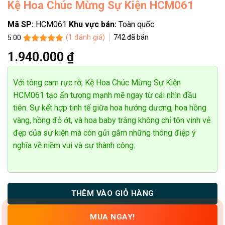
Kệ Hoa Chúc Mừng Sự Kiện HCM061
Mã SP:
HCM061
Khu vực bán:
Toàn quốc
(
1
đánh giá)
742
đã bán
5.00
5.00
1
trên 5
1.940.000
₫
dựa trên
đánh giá
Với tông cam rực rỡ, Kệ Hoa Chúc Mừng Sự Kiện
HCM061 tạo ấn tượng mạnh mẽ ngay từ cái nhìn đầu
tiên. Sự kết hợp tinh tế giữa hoa hướng dương, hoa hồng
vàng, hồng đỏ ớt, và hoa baby trắng không chỉ tôn vinh vẻ
đẹp của sự kiện mà còn gửi gắm những thông điệp ý
nghĩa về niềm vui và sự thành công.
THÊM VÀO GIỎ HÀNG
MUA NGAY!