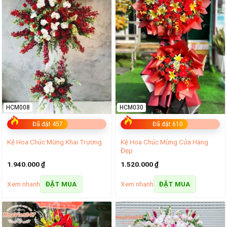
HCM008
HCM030
Đã đặt 457
Đã đặt 610
Kệ Hoa Chúc Mừng Cửa Hàng
Kệ Hoa Chúc Mừng Khai Trương
Đẹp
1.940.000
₫
1.520.000
₫
Xem nhanh
Xem nhanh
ĐẶT MUA
ĐẶT MUA