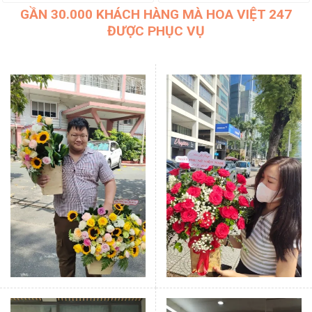
GẦN 30.000 KHÁCH HÀNG MÀ HOA VIỆT 247
ĐƯỢC PHỤC VỤ