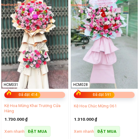
HCM031
HCM028
Đã đặt 414
Đã đặt 591
Kệ Hoa Mừng Khai Trương Cửa
Kệ Hoa Chúc Mừng 061
Hàng
1.730.000
₫
1.310.000
₫
Xem nhanh
Xem nhanh
ĐẶT MUA
ĐẶT MUA