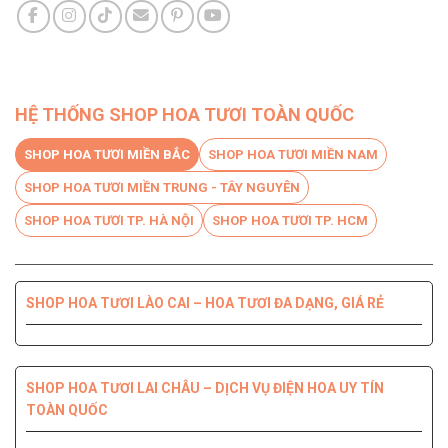
HỆ THỐNG SHOP HOA TƯƠI TOÀN QUỐC
SHOP HOA TƯƠI MIỀN BẮC
SHOP HOA TƯƠI MIỀN NAM
SHOP HOA TƯƠI MIỀN TRUNG - TÂY NGUYÊN
SHOP HOA TƯƠI TP. HÀ NỘI
SHOP HOA TƯƠI TP. HCM
SHOP HOA TƯƠI LÀO CAI – HOA TƯƠI ĐA DẠNG, GIÁ RẺ
SHOP HOA TƯƠI BẾN TRE DỊCH VỤ CHUYÊN NGHIỆP, CHẤT
SHOP HOA TƯƠI PHÚ YÊN ĐIỆN HOA CHẤT LƯỢNG HÀNG
SHOP HOA TƯƠI QUỐC OAI – HOA ĐẸP, GIAO NHANH
SHOP HOA TƯƠI QUẬN 8 – GIAO HOA TẬN NƠI TRONG 2H
LƯỢNG HÀNG ĐẦU
ĐẦU
SHOP HOA TƯƠI LAI CHÂU – DỊCH VỤ ĐIỆN HOA UY TÍN
TOÀN QUỐC
SHOP HOA TƯƠI THANH XUÂN – DỊCH VỤ ĐIỆN HOA CHẤT
SHOP HOA TƯƠI QUẬN 7 ĐẸP GIÁ RẺ GIAO NHANH 2H