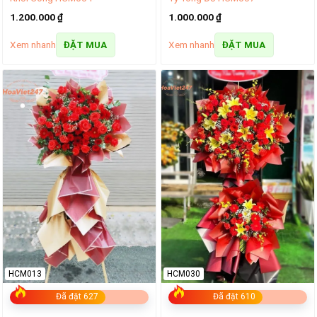
1.200.000
₫
1.000.000
₫
Xem nhanh
Xem nhanh
ĐẶT MUA
ĐẶT MUA
HCM013
HCM030
Đã đặt 627
Đã đặt 610