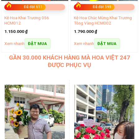
Đã đặt 611
Đã đặt 598
Kệ Hoa Khai Trương 056
Kệ Hoa Chúc Mừng Khai Trương
HCM012
Tông Vàng HCM002
1.150.000
₫
1.790.000
₫
Xem nhanh
Xem nhanh
ĐẶT MUA
ĐẶT MUA
GẦN 30.000 KHÁCH HÀNG MÀ HOA VIỆT 247
ĐƯỢC PHỤC VỤ