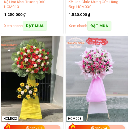
Kệ Hoa Khai Trương 060
Kệ Hoa Chúc Mừng Cửa Hàng
HCM013
Đẹp HCM030
1.250.000
₫
1.520.000
₫
Xem nhanh
Xem nhanh
ĐẶT MUA
ĐẶT MUA
HCM022
HCM003
Đã đặt 718
Đã đặt 754