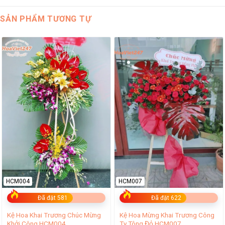
SẢN PHẨM TƯƠNG TỰ
HCM004
HCM007
Đã đặt 581
Đã đặt 622
Kệ Hoa Khai Trương Chúc Mừng
Kệ Hoa Mừng Khai Trương Công
Khởi Công HCM004
Ty Tông Đỏ HCM007