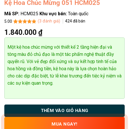
Kệ Hoa Chúc Mừng 051 HCM025
Mã SP:
HCM025
Khu vực bán:
Toàn quốc
(
3
đánh giá)
424
đã bán
5.00
5.00
3
trên 5
 Anh
1.840.000
₫
dựa trên
àng thành công
đánh giá
Một kệ hoa chúc mừng với thiết kế 2 tầng hiện đại và
tông màu đỏ chủ đạo là một tác phẩm nghệ thuật đầy
quyến rũ. Với vẻ đẹp đối xứng và sự kết hợp tinh tế của
hoa hồng và đồng tiền, kệ hoa này là lựa chọn hoàn hảo
cho các dịp đặc biệt, từ lễ khai trương đến tiệc kỷ niệm và
các sự kiện quan trọng.
THÊM VÀO GIỎ HÀNG
MUA NGAY!