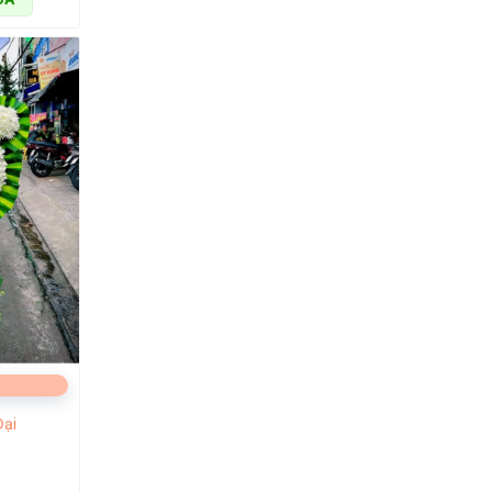
ắc hoa tươi
hể hiện sự
 Tân Bình,
Đại