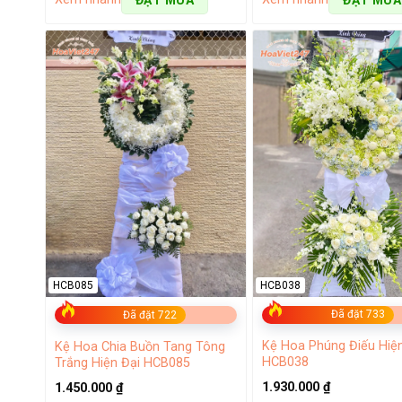
Shop hoa tươi Phú Nhuận – Đa dạng nhiều loại hoa tư
Hoa chúc mừng dịp lễ
Bất kỳ dịp lễ nào như: sinh nhật, 8/3, 20/10 hay lễ tìn
thắm. Những bó hoa,
lẵng hoa chúc mừng
tại shop hoa 
quan tâm và tình cảm của người tặng.
Đừng để những buổi tiệc, dịp lễ vui của người thân, bạn
chúng tôi tin rằng mỗi
bó hoa 20 11
,
lẵng hoa 20 10
sẽ g
HCB038
HCB085
Đã đặt 733
Đã đặt 722
Kệ Hoa Phúng Điếu Hiện
Kệ Hoa Chia Buồn Tang Tông
HCB038
Trắng Hiện Đại HCB085
1.930.000
₫
1.450.000
₫