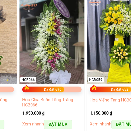
HCB066
HCB059
Đã đặt 690
Đã đặt 652
Tông
Hoa Chia Buồn Tông Trắng
Hoa Viếng Tang HCB
HCB066
1.950.000
₫
1.150.000
₫
Xem nhanh
Xem nhanh
ĐẶT MUA
ĐẶT M