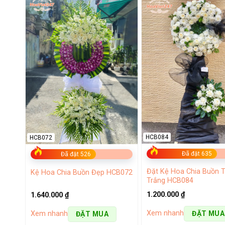
HCB084
HCB072
Đã đặt 635
Đã đặt 526
Đặt Kệ Hoa Chia Buồn 
Kệ Hoa Chia Buồn Đẹp HCB072
Trắng HCB084
1.200.000
₫
1.640.000
₫
Xem nhanh
ĐẶT MUA
Xem nhanh
ĐẶT MUA