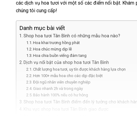
các dịch vụ hoa tươi với một số các điểm nổi bật. Khá
chúng tôi cung cấp!
Danh mục bài viết
Shop hoa tươi Tân Bình có những mẫu hoa nào?
Hoa khai trương hồng phát
Hoa chúc mừng dịp lễ
Hoa chia buồn viếng đám tang
Dịch vụ nổi bật của shop hoa tươi Tân Bình
Chất lượng hoa tươi, uy tín được khách hàng lựa chọn
Hơn 100+ mẫu hoa cho các dịp đặc biệt
Đội ngũ nhân viên chuyên nghiệp
Giao nhanh 2h và trong ngày
Bảo hành 100% nếu có hư hỏng
Shop hoa tươi Tân Bình điểm đến lý tưởng cho khách hà
Khu vực shop hoa tươi Tân Bình giao được
3 Lưu ý khi chọn hoa làm quà tặng
Ngoại hình của hoa
Màu sắc của hoa
Độ tuổi người nhận hoa