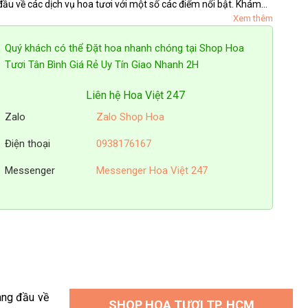
đầu về các dịch vụ hoa tươi với một số các điểm nổi bật. Khám
Xem thêm
phá ngay những sản phẩm cũng như dịch vụ được khách hàng
yêu...
Quý khách có thể Đặt hoa nhanh chóng tại Shop Hoa
Tươi Tân Bình Giá Rẻ Uy Tín Giao Nhanh 2H
Liên hệ Hoa Việt 247
Zalo
Zalo Shop Hoa
Điện thoại
0938176167
Messenger
Messenger Hoa Việt 247
àng đầu về
SHOP HOA TƯƠI TP. HCM