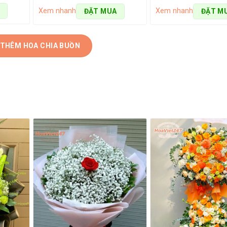
Xem nhanh
Xem nhanh
ĐẶT MUA
ĐẶT M
 THÊM HOA CHIA BUỒN