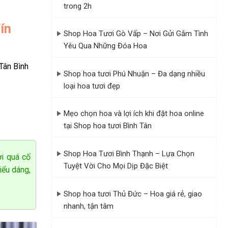
trong 2h
ín
Shop Hoa Tươi Gò Vấp – Nơi Gửi Gắm Tình
Yêu Qua Những Đóa Hoa
Tân Bình
ó thể tùy ý
Shop hoa tươi Phú Nhuận – Đa dạng nhiều
loại hoa tươi đẹp
Mẹo chọn hoa và lợi ích khi đặt hoa online
tại Shop hoa tươi Bình Tân
Shop Hoa Tươi Bình Thạnh – Lựa Chọn
ời quá cố
Tuyệt Vời Cho Mọi Dịp Đặc Biệt
iểu dáng,
Shop hoa tươi Thủ Đức – Hoa giá rẻ, giao
nhanh, tận tâm