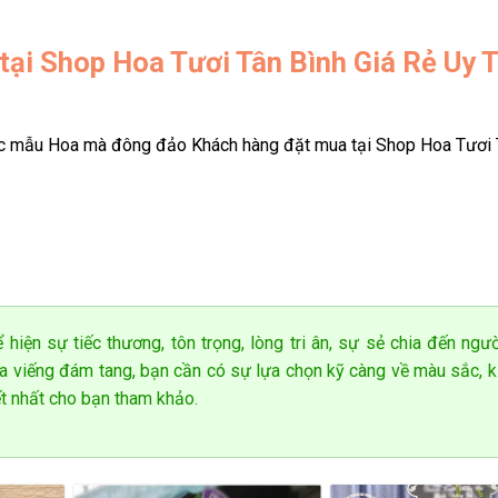
 mẫu hoa nào?
i Shop Hoa Tươi Tân Bình Giá Rẻ Uy T
ác mẫu Hoa mà đông đảo Khách hàng đặt mua tại Shop Hoa Tươi 
ân Bình luôn nổi bật nhờ sự sáng tạo trong trang trí. Khách hàng c
ng trong lẵng hoa của mình, đảm bảo mang lại sự hài lòng tối đa.
 hiện sự tiếc thương, tôn trọng, lòng tri ân, sự sẻ chia đến ngư
oa viếng đám tang, bạn cần có sự lựa chọn kỹ càng về màu sắc, k
ết nhất cho bạn tham khảo.