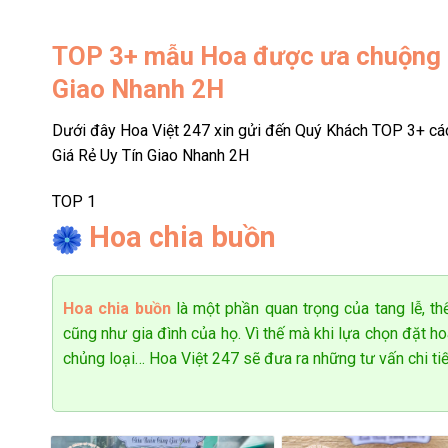
Shop hoa tươi Tân Bình có những
TOP 3+
mẫu Hoa được ưa chuộng tạ
Giao Nhanh 2H
Hoa khai trương hồng phát
Dưới đây Hoa Việt 247 xin gửi đến Quý Khách TOP 3+ c
Các lẵng hoa hay
kệ hoa khai trương
tại shop hoa tươi T
Giá Rẻ Uy Tín Giao Nhanh 2H
yêu cầu tone màu, loại hoa, kiểu dáng yêu thích để sử dụ
TOP 1
Hoa chia buồn
Hoa chia buồn
là một phần quan trọng của tang lễ, thể
cũng như gia đình của họ. Vì thế mà khi lựa chọn đặt h
chủng loại… Hoa Việt 247 sẽ đưa ra những tư vấn chi ti