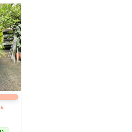
hài hòa và
anh và đặc
n có thể dễ
46
UA