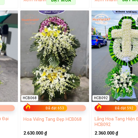
ơi đẹp
h nhân 14/2 đều sẽ trở nên đặc biệt hơn khi được tô điểm bằng s
tươi Tân Bình không chỉ mang lại niềm vui và hạnh phúc mà còn t
 bè hay chính bản thân trở nên buồn tẻ, nhàm chán. Tại hoa tươi
iúp quý khách có được một ngày trọn vẹn và đáng nhớ hơn.
HCB068
HCB092
Đã đặt 653
Đã đặt 592
 Đại
Lẵng Hoa Tang Hiện 
Hoa Viếng Tang Đẹp HCB068
HCB092
2.630.000
₫
2.360.000
₫