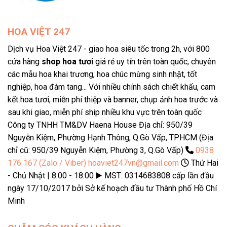
HOA VIỆT 247
Dịch vụ Hoa Việt 247 - giao hoa siêu tốc trong 2h, với 800
cửa hàng
shop hoa tươi
giá rẻ uy tín trên toàn quốc, chuyên
các mẫu hoa khai trương, hoa chúc mừng sinh nhật, tốt
nghiệp, hoa đám tang... Với nhiều chính sách chiết khấu, cam
kết hoa tươi, miễn phí thiệp và banner, chụp ảnh hoa trước và
sau khi giao, miễn phí ship nhiều khu vực trên toàn quốc
Công ty TNHH TM&DV Haena House Địa chỉ: 950/39
Nguyễn Kiệm, Phường Hạnh Thông, Q.Gò Vấp, TPHCM (Địa
chỉ cũ: 950/39 Nguyễn Kiệm, Phường 3, Q.Gò Vấp)
0938
176 167 (Zalo / Viber)
hoaviet247vn@gmail.com
Thứ Hai
- Chủ Nhật | 8:00 - 18:00 ▶️ MST: 0314683808 cấp lần đầu
ngày 17/10/2017 bởi Sở kế hoạch đầu tư Thành phố Hồ Chí
Minh