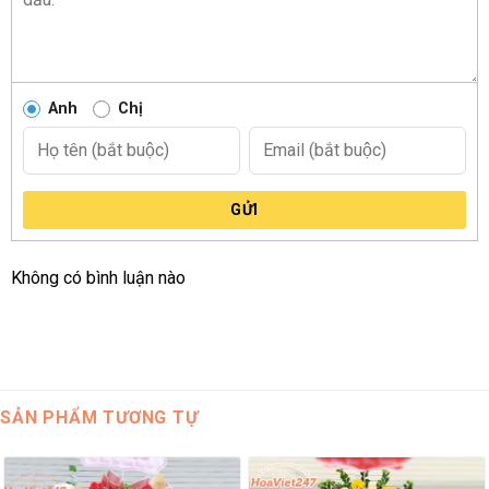
hoa hồng cam siprit và hoa hồng đỏ để tạo nên một gam màu
nóng bỏng và thanh lịch, đem lại sự hoàn hảo cho không gian
khai trương.
Anh
Chị
GỬI
Không có bình luận nào
SẢN PHẨM TƯƠNG TỰ