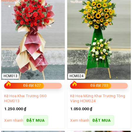
HCM013
HCM024
Đã đặt 627
Đã đặt 703
Kệ Hoa Khai Trương 060
Kệ Hoa Mừng Khai Trương Tông
HCM013
Vàng HCM024
1.250.000
₫
1.050.000
₫
Xem nhanh
Xem nhanh
ĐẶT MUA
ĐẶT MUA