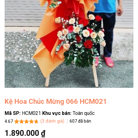
Kệ Hoa Chúc Mừng 066 HCM021
Mã SP:
HCM021
Khu vực bán:
Toàn quốc
(
3
đánh giá)
607
đã bán
4.67
4.67
3
trên
1.890.000
₫
5 dựa trên