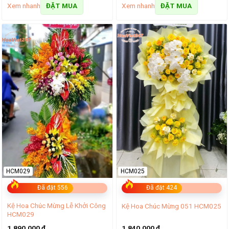
Xem nhanh
Xem nhanh
ĐẶT MUA
ĐẶT MUA
HCM029
HCM025
Đã đặt 556
Đã đặt 424
Kệ Hoa Chúc Mừng Lễ Khởi Công
Kệ Hoa Chúc Mừng 051 HCM025
HCM029
1.890.000
₫
1.840.000
₫