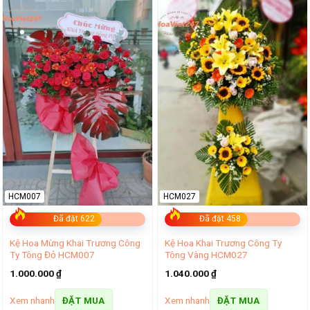
HCM007
HCM027
Đã đặt 622
Đã đặt 458
Kệ Hoa Mừng Khai Trương Công
Kệ Hoa Khai Trương Công Ty
Ty Tông Đỏ HCM007
Tông Vàng HCM027
1.000.000
₫
1.040.000
₫
Xem nhanh
Xem nhanh
ĐẶT MUA
ĐẶT MUA