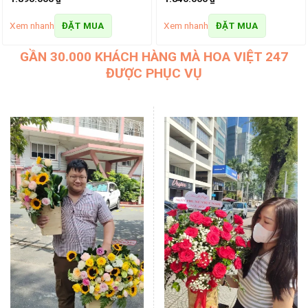
Xem nhanh
Xem nhanh
ĐẶT MUA
ĐẶT MUA
GẦN 30.000 KHÁCH HÀNG MÀ HOA VIỆT 247
ĐƯỢC PHỤC VỤ