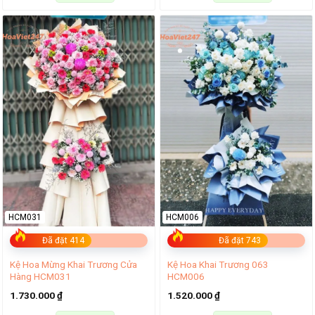
HCM031
HCM006
Đã đặt 414
Đã đặt 743
Kệ Hoa Mừng Khai Trương Cửa
Kệ Hoa Khai Trương 063
Hàng HCM031
HCM006
1.730.000
₫
1.520.000
₫