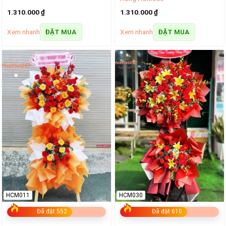
1.310.000
₫
1.310.000
₫
Xem nhanh
Xem nhanh
ĐẶT MUA
ĐẶT MUA
HCM011
HCM030
Đã đặt 552
Đã đặt 610