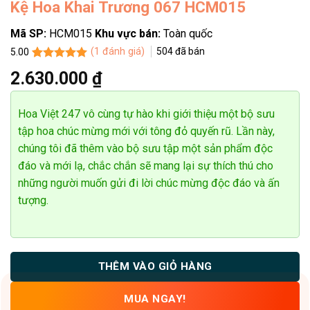
Kệ Hoa Khai Trương 067 HCM015
Mã SP:
HCM015
Khu vực bán:
Toàn quốc
(
1
đánh giá)
504
đã bán
5.00
5.00
1
trên 5
2.630.000
₫
dựa trên
đánh giá
Hoa Việt 247 vô cùng tự hào khi giới thiệu một bộ sưu
tập hoa chúc mừng mới với tông đỏ quyến rũ. Lần này,
chúng tôi đã thêm vào bộ sưu tập một sản phẩm độc
Tran Tham
đáo và mới lạ, chắc chắn sẽ mang lại sự thích thú cho
0396 ******
Đặt hàng thành công
những người muốn gửi đi lời chúc mừng độc đáo và ấn
23
phút trước
tượng.
THÊM VÀO GIỎ HÀNG
MUA NGAY!