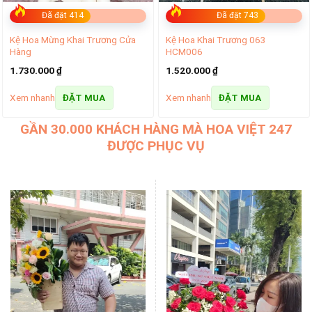
Đã đặt 414
Đã đặt 743
Kệ Hoa Mừng Khai Trương Cửa
Kệ Hoa Khai Trương 063
Hàng
HCM006
1.730.000
₫
1.520.000
₫
Xem nhanh
Xem nhanh
ĐẶT MUA
ĐẶT MUA
GẦN 30.000 KHÁCH HÀNG MÀ HOA VIỆT 247
ĐƯỢC PHỤC VỤ