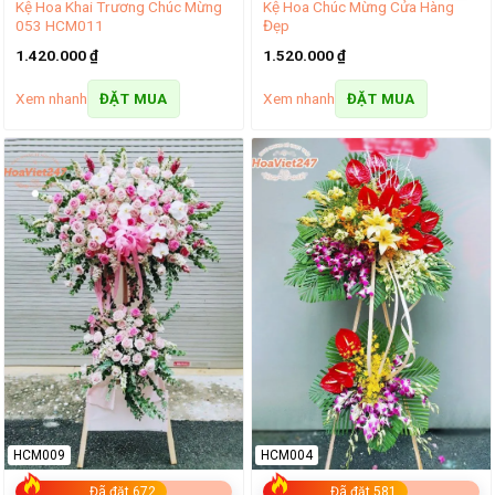
Kệ Hoa Khai Trương Chúc Mừng
Kệ Hoa Chúc Mừng Cửa Hàng
053 HCM011
Đẹp
1.420.000
₫
1.520.000
₫
Xem nhanh
Xem nhanh
ĐẶT MUA
ĐẶT MUA
HCM009
HCM004
Đã đặt 672
Đã đặt 581