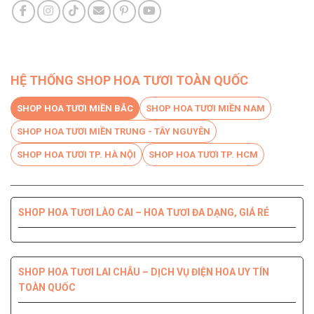
HỆ THỐNG SHOP HOA TƯƠI TOÀN QUỐC
SHOP HOA TƯƠI MIỀN BẮC
SHOP HOA TƯƠI MIỀN NAM
SHOP HOA TƯƠI MIỀN TRUNG - TÂY NGUYÊN
SHOP HOA TƯƠI TP. HÀ NỘI
SHOP HOA TƯƠI TP. HCM
SHOP HOA TƯƠI LÀO CAI – HOA TƯƠI ĐA DẠNG, GIÁ RẺ
SHOP HOA TƯƠI BẾN TRE DỊCH VỤ CHUYÊN NGHIỆP, CHẤT
SHOP HOA TƯƠI PHÚ YÊN ĐIỆN HOA CHẤT LƯỢNG HÀNG
SHOP HOA TƯƠI QUỐC OAI – HOA ĐẸP, GIAO NHANH
SHOP HOA TƯƠI QUẬN 8 – GIAO HOA TẬN NƠI TRONG 2H
LƯỢNG HÀNG ĐẦU
ĐẦU
SHOP HOA TƯƠI LAI CHÂU – DỊCH VỤ ĐIỆN HOA UY TÍN
TOÀN QUỐC
SHOP HOA TƯƠI THANH XUÂN – DỊCH VỤ ĐIỆN HOA CHẤT
SHOP HOA TƯƠI QUẬN 7 ĐẸP GIÁ RẺ GIAO NHANH 2H