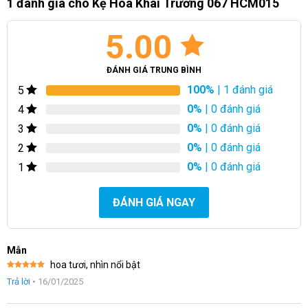
1 đánh giá cho
Kệ Hoa Khai Trương 067 HCM015
5.00
ĐÁNH GIÁ TRUNG BÌNH
100%
| 1 đánh giá
5
0%
| 0 đánh giá
4
0%
| 0 đánh giá
3
0%
| 0 đánh giá
2
0%
| 0 đánh giá
1
ĐÁNH GIÁ NGAY
Mẫn
hoa tươi, nhìn nổi bật
Được xếp
Trả lời
•
16/01/2025
hạng
5
5
sao