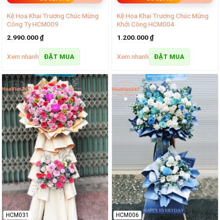
Kệ Hoa Khai Trương Chúc Mừng
Kệ Hoa Khai Trương Chúc Mừng
Công Ty HCM009
Khởi Công HCM004
2.990.000
₫
1.200.000
₫
Xem nhanh
Xem nhanh
ĐẶT MUA
ĐẶT MUA
HCM031
HCM006