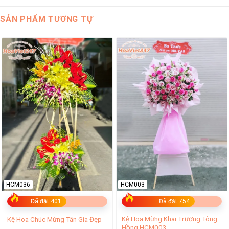
SẢN PHẨM TƯƠNG TỰ
HCM036
HCM003
Đã đặt 401
Đã đặt 754
Kệ Hoa Mừng Khai Trương Tông
Kệ Hoa Chúc Mừng Tân Gia Đẹp
Hồng HCM003