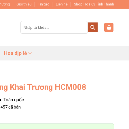
Thương
Giới thiệu
Tin tức
Liên hệ
Shop Hoa 63 Tỉnh Thành
Tìm
kiếm:
Hoa dịp lễ
ng Khai Trương HCM008
n:
Toàn quốc
457
đã bán