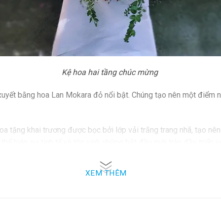
Kệ hoa hai tầng chúc mừng
yết bằng hoa Lan Mokara đỏ nổi bật. Chúng tạo nên một điểm nhấ
hoa tặng khai trương được bọc bởi lớp vải trắng trang nhã, tạo nê
thể hiện sự tinh tế và tôn vinh những bắt đầu mới tràn đầy triển v
ng Tại Hoa Việt 247
XEM THÊM
Việt 247 là sự lựa chọn đáng cân nhắc. Điều gì làm nên sự đặc b
hơn 64 tỉnh thành trên toàn quốc, giúp đảm bảo quyền lợi của kh