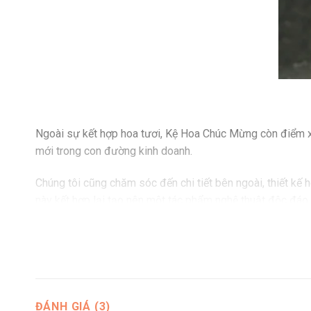
Ngoài sự kết hợp hoa tươi, Kệ Hoa Chúc Mừng còn điểm xu
mới trong con đường kinh doanh.
Chúng tôi cũng chăm sóc đến chi tiết bên ngoài, thiết kế 
này kết hợp lại tạo nên một tác phẩm nghệ thuật độc đáo, 
Tại Sao Nên Chọn Kệ Hoa Chúc Mừ
Khi quyết định mua Kệ Hoa Chúc Mừng, shop hoa tươi Hoa 
Mạng lưới Rộng Khắp Cả Nước: Hoa Việt 247 có mặt tại 
ĐÁNH GIÁ (3)