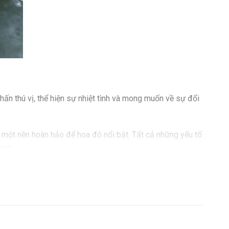
n thú vị, thể hiện sự nhiệt tình và mong muốn về sự đổi
n một nền hoàn hảo để hoa đỏ nổi bật. Tất cả những yếu tố
ọng.
iệt của dịch vụ của chúng tôi?
ách hàng và dễ dàng giải quyết mọi tình huống phát sinh.