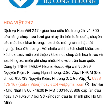
HOA VIỆT 247
Dịch vụ Hoa Việt 247 - giao hoa siêu tốc trong 2h, với 800
cửa hàng
shop hoa tươi
giá rẻ uy tín trên toàn quốc, chuyên
các mẫu hoa khai trương, hoa chúc mừng sinh nhật, tốt
nghiệp, hoa đám tang... Với nhiều chính sách chiết khấu, cam
kết hoa tươi, miễn phí thiệp và banner, chụp ảnh hoa trước và
sau khi giao, miễn phí ship nhiều khu vực trên toàn quốc
Công ty TNHH TM&DV Haena House Địa chỉ: 950/39
Nguyễn Kiệm, Phường Hạnh Thông, Q.Gò Vấp, TPHCM (Địa
chỉ cũ: 950/39 Nguyễn Kiệm, Phường 3, Q.Gò Vấp)
0938
176 167 (Zalo / Viber)
hoaviet247vn@gmail.com
Thứ Hai
- Chủ Nhật | 8:00 - 18:00 ▶️ MST: 0314683808 cấp lần đầu
ngày 17/10/2017 bởi Sở kế hoạch đầu tư Thành phố Hồ Chí
Minh