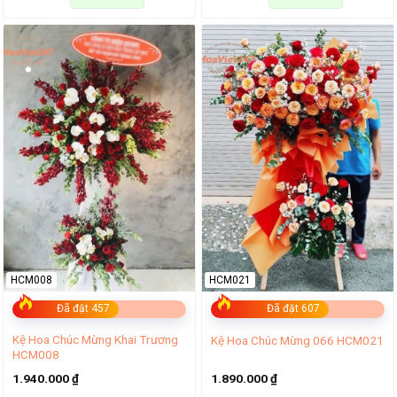
HCM008
HCM021
Đã đặt 457
Đã đặt 607
Kệ Hoa Chúc Mừng Khai Trương
Kệ Hoa Chúc Mừng 066 HCM021
HCM008
1.940.000
₫
1.890.000
₫