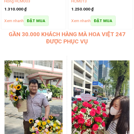
Hồng HCM003
HCM013
1.310.000
₫
1.250.000
₫
Xem nhanh
Xem nhanh
ĐẶT MUA
ĐẶT MUA
GẦN 30.000 KHÁCH HÀNG MÀ HOA VIỆT 247
ĐƯỢC PHỤC VỤ