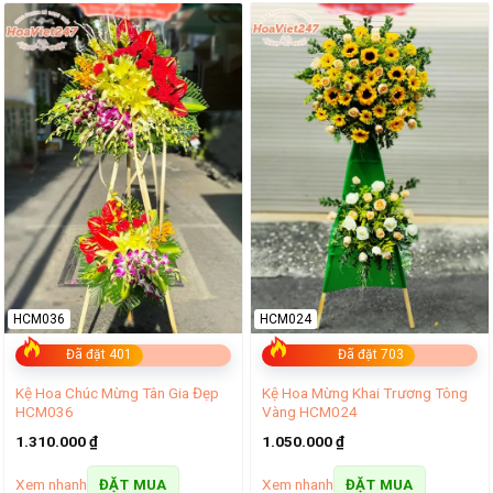
Sự đa dạng về loại hoa trong Kệ Hoa Mừng Khai Trương Cửa
Hàng tạo nên một tổng thể hài hòa, thể hiện sự đoàn kết và hy
vọng trong một bước khởi đầu mới. Đây thực sự là một món
quà tươi đẹp và ý nghĩa để chúc mừng sự thành công của
người nhận trong dịp quan trọng.
HCM036
HCM024
Đã đặt 401
Đã đặt 703
Kệ Hoa Chúc Mừng Tân Gia Đẹp
Kệ Hoa Mừng Khai Trương Tông
HCM036
Vàng HCM024
1.310.000
₫
1.050.000
₫
Xem nhanh
Xem nhanh
ĐẶT MUA
ĐẶT MUA