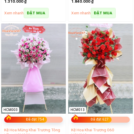
1.310.000
₫
1.840.000
₫
Xem nhanh
Xem nhanh
ĐẶT MUA
ĐẶT MUA
HCM003
HCM013
Đã đặt 754
Đã đặt 627
Kệ Hoa Mừng Khai Trương Tông
Kệ Hoa Khai Trương 060