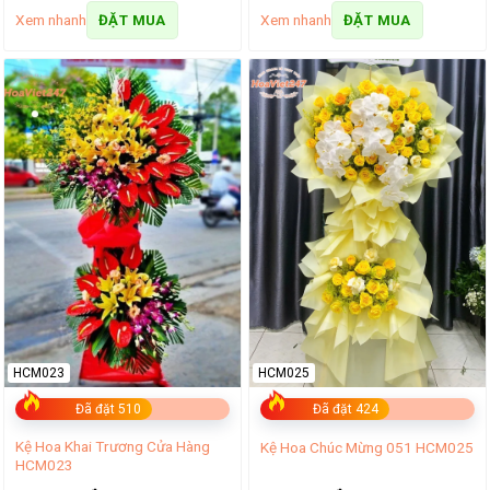
Xem nhanh
Xem nhanh
ĐẶT MUA
ĐẶT MUA
HCM023
HCM025
Đã đặt 510
Đã đặt 424
Kệ Hoa Khai Trương Cửa Hàng
Kệ Hoa Chúc Mừng 051 HCM025
HCM023