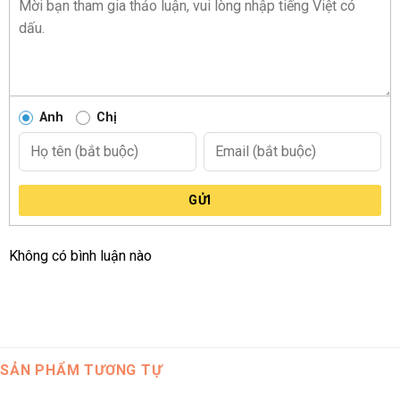
may mắn và phát triển trong tương lai.
Hoa hướng dương:
Hoa hướng dương mang ý nghĩa của
sự ấm áp và rực rỡ, giống như mặt trời mọc sáng lên mỗi
ngày.
Anh
Chị
Hoa cẩm tú cầu:
Các bông hoa cẩm tú cầu thể hiện sự thú
vị và phấn khích trong một bước khởi đầu mới.
Hoa lan hồ điệp:
Lan hồ điệp là biểu tượng của sự quý
phái và tinh tế, thể hiện sự tôn trọng đối với người nhận.
GỬI
Lá hồng môn:
Lá hồng môn là sự bổ sung hoàn hảo để
tạo nên sự hài hòa và độc đáo trong kệ hoa.
Không có bình luận nào
Hoa lan mokara:
Màu sắc rực rỡ và thái độ lạc quan của
lan mokara thêm sự phong cách và năng lượng vào thiết
kế.
Hoa ly:
Hoa ly thể hiện sự trong sạch và tinh khiết, đồng
SẢN PHẨM TƯƠNG TỰ
thời mang ý nghĩa của tình yêu và sự quan tâm.