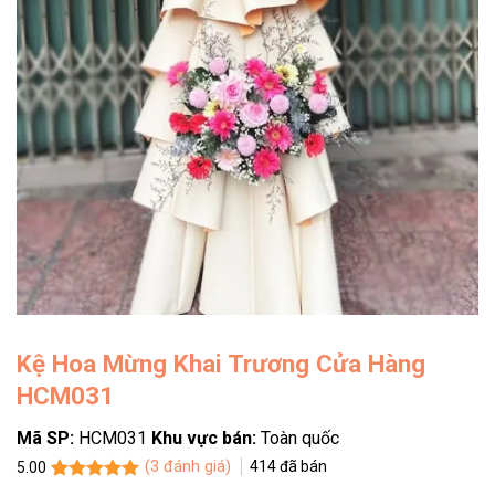
Kệ Hoa Mừng Khai Trương Cửa Hàng
HCM031
Mã SP:
HCM031
Khu vực bán:
Toàn quốc
(
3
đánh giá)
414
đã bán
5.00
5.00
3
trên 5