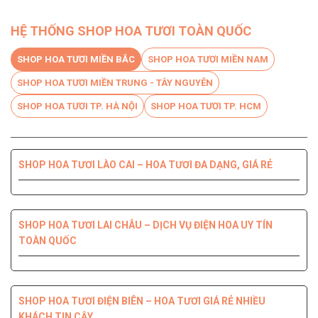
HỆ THỐNG SHOP HOA TƯƠI TOÀN QUỐC
SHOP HOA TƯƠI MIỀN BẮC
SHOP HOA TƯƠI MIỀN NAM
SHOP HOA TƯƠI MIỀN TRUNG - TÂY NGUYÊN
SHOP HOA TƯƠI TP. HÀ NỘI
SHOP HOA TƯƠI TP. HCM
SHOP HOA TƯƠI LÀO CAI – HOA TƯƠI ĐA DẠNG, GIÁ RẺ
SHOP HOA TƯƠI BẾN TRE DỊCH VỤ CHUYÊN NGHIỆP, CHẤT
SHOP HOA TƯƠI PHÚ YÊN ĐIỆN HOA CHẤT LƯỢNG HÀNG
SHOP HOA TƯƠI QUỐC OAI – HOA ĐẸP, GIAO NHANH
SHOP HOA TƯƠI QUẬN 8 – GIAO HOA TẬN NƠI TRONG 2H
LƯỢNG HÀNG ĐẦU
ĐẦU
SHOP HOA TƯƠI LAI CHÂU – DỊCH VỤ ĐIỆN HOA UY TÍN
TOÀN QUỐC
SHOP HOA TƯƠI THANH XUÂN – DỊCH VỤ ĐIỆN HOA CHẤT
SHOP HOA TƯƠI QUẬN 7 ĐẸP GIÁ RẺ GIAO NHANH 2H
SHOP HOA TƯƠI ĐỒNG NAI DỊCH VỤ ĐIỆN HOA TIỆN LỢI,
SHOP HOA TƯƠI NINH THUẬN – GIAO HOA NHANH CHÓNG,
LƯỢNG, GIÁ TỐT
NHANH CHÓNG
UY TÍN CHẤT LƯỢNG
SHOP HOA TƯƠI ĐIỆN BIÊN – HOA TƯƠI GIÁ RẺ NHIỀU
KHÁCH TIN CẬY