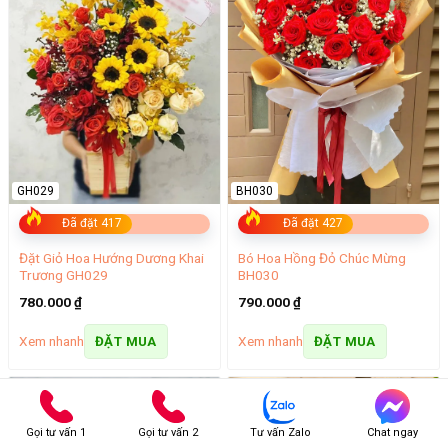
GH029
BH030
Đã đặt 417
Đã đặt 427
Đặt Giỏ Hoa Hướng Dương Khai
Bó Hoa Hồng Đỏ Chúc Mừng
Trương GH029
BH030
780.000
₫
790.000
₫
Xem nhanh
Xem nhanh
ĐẶT MUA
ĐẶT MUA
Gọi tư vấn 1
Gọi tư vấn 2
Tư vấn Zalo
Chat ngay