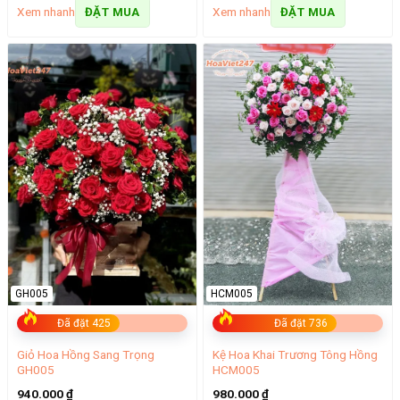
Xem nhanh
Xem nhanh
ĐẶT MUA
ĐẶT MUA
GH005
HCM005
Đã đặt 425
Đã đặt 736
Giỏ Hoa Hồng Sang Trọng
Kệ Hoa Khai Trương Tông Hồng
GH005
HCM005
940.000
₫
980.000
₫