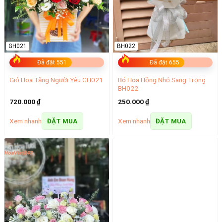
GH021
BH022
Đã đặt 551
Đã đặt 655
Bó Hoa Hồng Nhỏ Sang Trọng
Giỏ Hoa Tặng Người Yêu GH021
BH022
720.000
₫
250.000
₫
Xem nhanh
Xem nhanh
ĐẶT MUA
ĐẶT MUA