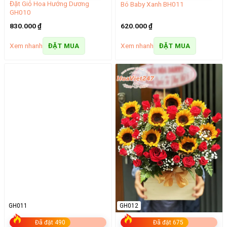
Đặt Giỏ Hoa Hướng Dương
Bó Baby Xanh BH011
GH010
830.000
₫
620.000
₫
Xem nhanh
Xem nhanh
ĐẶT MUA
ĐẶT MUA
GH011
GH012
Đã đặt 490
Đã đặt 675