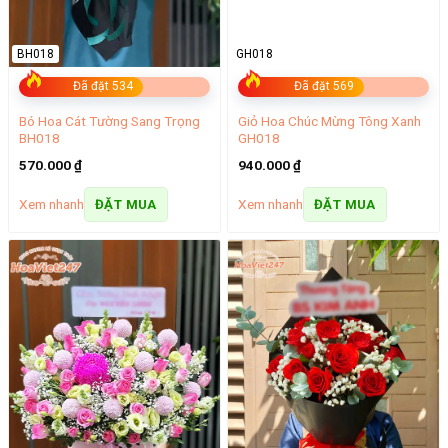
BH018
GH018
Đã đặt 534
Đã đặt 569
Bó Hoa Cát Tường Sang Trọng
Giỏ Hoa Chúc Mừng Tông Xanh
BH018
GH018
570.000
₫
940.000
₫
Xem nhanh
Xem nhanh
ĐẶT MUA
ĐẶT MUA