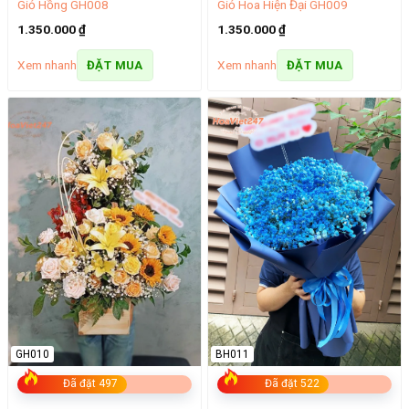
Giỏ Hồng GH008
Giỏ Hoa Hiện Đại GH009
1.350.000
₫
1.350.000
₫
Xem nhanh
Xem nhanh
ĐẶT MUA
ĐẶT MUA
GH010
BH011
Đã đặt 497
Đã đặt 522