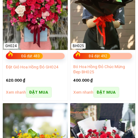
GH024
BH025
Đã đặt 483
Đã đặt 492
Bó Hoa Hồng Đỏ Chúc Mừng
Đặt Giỏ Hoa Hồng Đỏ GH024
Đẹp BH025
620.000
₫
400.000
₫
Xem nhanh
Xem nhanh
ĐẶT MUA
ĐẶT MUA