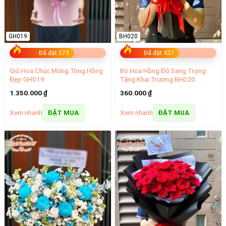
GH019
BH020
Đã đặt 573
Đã đặt 437
Giỏ Hoa Chúc Mừng Tông Hồng
Bó Hoa Hồng Đỏ Sang Trọng
Đẹp GH019
Tặng Khai Trương BH020
1.350.000
₫
360.000
₫
Xem nhanh
Xem nhanh
ĐẶT MUA
ĐẶT MUA