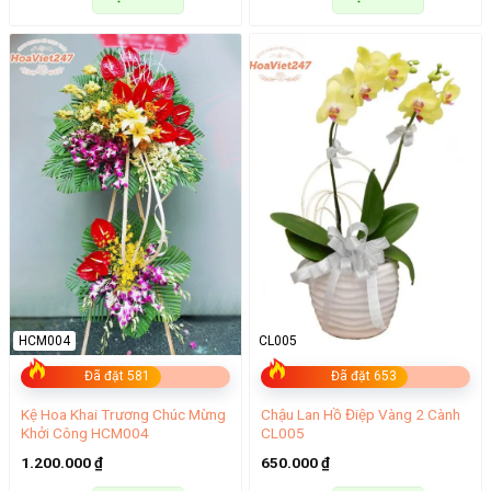
HCM004
CL005
Đã đặt 581
Đã đặt 653
Kệ Hoa Khai Trương Chúc Mừng
Chậu Lan Hồ Điệp Vàng 2 Cành
Khởi Công HCM004
CL005
1.200.000
₫
650.000
₫