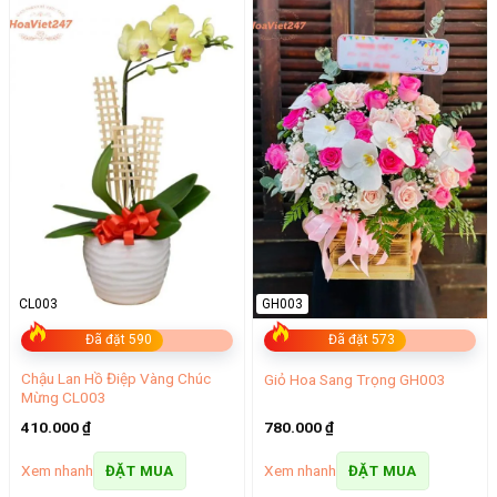
CL003
GH003
Đã đặt 590
Đã đặt 573
Chậu Lan Hồ Điệp Vàng Chúc
Giỏ Hoa Sang Trọng GH003
Mừng CL003
410.000
₫
780.000
₫
Xem nhanh
Xem nhanh
ĐẶT MUA
ĐẶT MUA