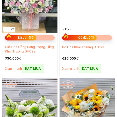
GH022
BH023
Đã đặt 485
Đã đặt 648
Giỏ Hoa Hồng Sang Trọng Tặng
Bó Hoa Khai Trương BH023
Khai Trương GH022
730.000
₫
620.000
₫
Xem nhanh
Xem nhanh
ĐẶT MUA
ĐẶT MUA