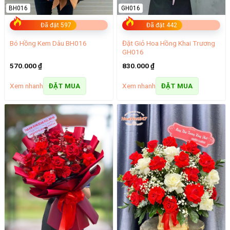
BH016
GH016
Đã đặt 597
Đã đặt 442
Đặt Giỏ Hoa Hồng Khai Trương
Bó Hồng Kem Dâu BH016
GH016
570.000
₫
830.000
₫
Xem nhanh
Xem nhanh
ĐẶT MUA
ĐẶT MUA