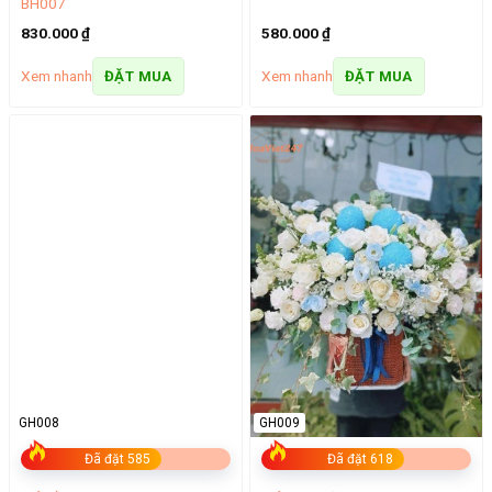
BH007
830.000
₫
580.000
₫
Xem nhanh
Xem nhanh
ĐẶT MUA
ĐẶT MUA
GH008
GH009
Đã đặt 585
Đã đặt 618