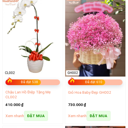
CL002
GH002
Đã đặt 538
Đã đặt 610
Chậu Lan Hồ Điệp Tặng Mẹ
Giỏ Hoa Baby Đẹp GH002
CL002
410.000
₫
730.000
₫
Xem nhanh
Xem nhanh
ĐẶT MUA
ĐẶT MUA