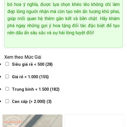
bó hoa ý nghĩa, được lựa chọn khéo léo không chỉ làm
đẹp lòng người nhận mà còn tạo nên ấn tượng khó phai,
giúp mối quan hệ thêm gắn kết và bền chặt. Hãy khám
phá ngay những gợi ý
hoa tặng đối tác
đặc biệt để tạo
Ngô Thùy Dương
nên dấu ấn sâu sắc và sự hài lòng tuyệt đối!
0782******
Đặt hàng thành công
9
phút trước
Xem theo Mức Giá:
Siêu giá rẻ < 500
(28)
Giá rẻ < 1.000
(155)
Trung bình < 1.500
(182)
Cao cấp (> 2.000)
(3)