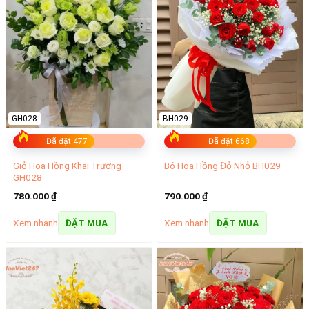
GH028
BH029
Đã đặt 477
Đã đặt 668
Giỏ Hoa Hồng Khai Trương
Bó Hoa Hồng Đỏ Nhỏ BH029
GH028
780.000
₫
790.000
₫
Xem nhanh
Xem nhanh
ĐẶT MUA
ĐẶT MUA