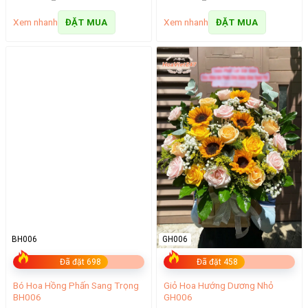
Xem nhanh
Xem nhanh
ĐẶT MUA
ĐẶT MUA
BH006
GH006
Đã đặt 698
Đã đặt 458
Bó Hoa Hồng Phấn Sang Trọng
Giỏ Hoa Hướng Dương Nhỏ
BH006
GH006