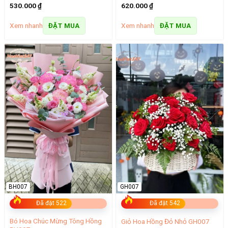
530.000
₫
620.000
₫
Xem nhanh
Xem nhanh
ĐẶT MUA
ĐẶT MUA
BH007
GH007
Đã đặt 522
Đã đặt 542
Bó Hoa Chúc Mừng Tông Hồng
Giỏ Hoa Hồng Đỏ Nhỏ GH007