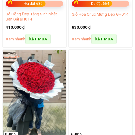
Đã đặt 636
Đã đặt 664
Bó Hồng Đẹp Tặng Sinh Nhật
Giỏ Hoa Chúc Mừng Đẹp GH014
Bạn Gái BH014
410.000
₫
830.000
₫
Xem nhanh
Xem nhanh
ĐẶT MUA
ĐẶT MUA
BH015
GH015