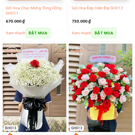
Giỏ Hoa Chúc Mừng Tông Hồng
Giỏ Hoa Đẹp Hiện Đại GH012
GH011
670.000
₫
730.000
₫
Xem nhanh
Xem nhanh
ĐẶT MUA
ĐẶT MUA
BH013
GH013