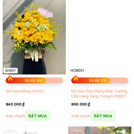
GH001
HCM001
Đã đặt 650
Đã đặt 595
Kệ Hoa Chúc Mừng Khai Trương
Giỏ Hoa Hồng GH001
Cửa Hàng Sang Trọng HCM001
840.000
₫
890.000
₫
Xem nhanh
Xem nhanh
ĐẶT MUA
ĐẶT MUA