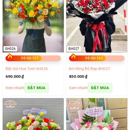
GH026
BH027
Đã đặt 537
Đã đặt 563
Đặt Giỏ Hoa Tươi GH026
Bó Hồng Đỏ Đẹp BH027
690.000
₫
830.000
₫
Xem nhanh
Xem nhanh
ĐẶT MUA
ĐẶT MUA