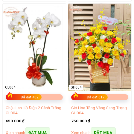
CL004
GH004
Đã đặt 482
Đã đặt 517
Chậu Lan Hồ Điệp 2 Cành Trắng
Giỏ Hoa Tông Vàng Sang Trọng
CL004
GH004
650.000
₫
750.000
₫
Xem nhanh
Xem nhanh
ĐẶT MUA
ĐẶT MUA