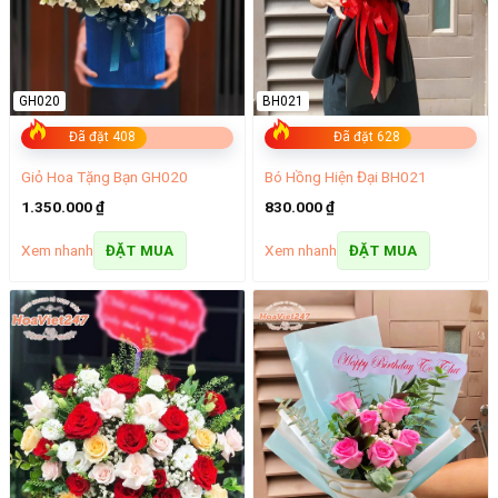
GH020
BH021
Đã đặt 408
Đã đặt 628
Giỏ Hoa Tặng Bạn GH020
Bó Hồng Hiện Đại BH021
1.350.000
₫
830.000
₫
Xem nhanh
Xem nhanh
ĐẶT MUA
ĐẶT MUA