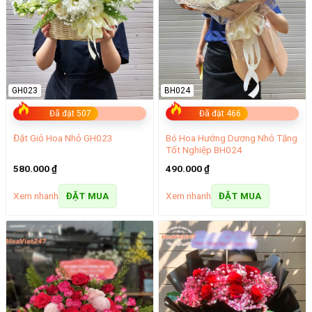
GH023
BH024
Đã đặt 507
Đã đặt 466
Bó Hoa Hướng Dương Nhỏ Tặng
Đặt Giỏ Hoa Nhỏ GH023
Tốt Nghiệp BH024
580.000
₫
490.000
₫
Xem nhanh
Xem nhanh
ĐẶT MUA
ĐẶT MUA