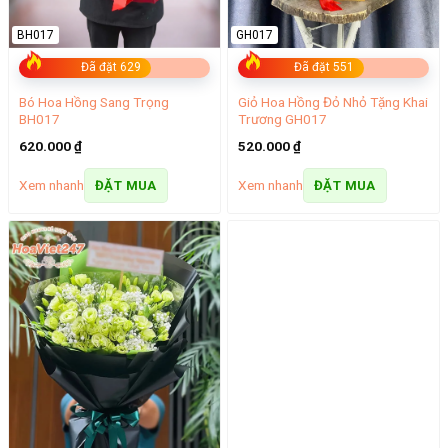
BH017
GH017
Đã đặt 629
Đã đặt 551
Bó Hoa Hồng Sang Trọng
Giỏ Hoa Hồng Đỏ Nhỏ Tặng Khai
BH017
Trương GH017
620.000
₫
520.000
₫
Xem nhanh
Xem nhanh
ĐẶT MUA
ĐẶT MUA