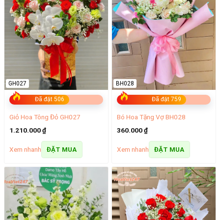
GH027
BH028
Đã đặt 506
Đã đặt 759
Giỏ Hoa Tông Đỏ GH027
Bó Hoa Tặng Vợ BH028
1.210.000
₫
360.000
₫
Xem nhanh
Xem nhanh
ĐẶT MUA
ĐẶT MUA