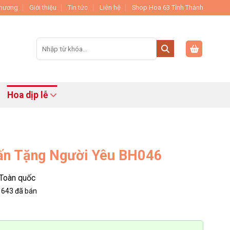
Thương
Giới thiệu
Tin tức
Liên hệ
Shop Hoa 63 Tỉnh Thành
Tìm
kiếm:
Hoa dịp lễ
ấn Tặng Người Yêu BH046
Toàn quốc
643
đã bán