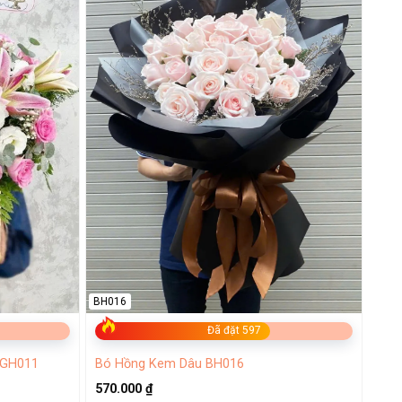
BH016
Đã đặt 597
 GH011
Bó Hồng Kem Dâu BH016
570.000
₫