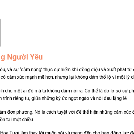
ng Người Yêu
u, và sự ‘cảm nắng’ thực sự hiếm khi đồng điệu và xuất phát từ c
i có cảm xúc mạnh mẽ hơn, nhưng lại không dám thổ lộ vì một lý d
cho một ai đó mà ta không dám nói ra. Có thể là do lo sợ sự phả
trình riêng tư, giữa những ký ức ngọt ngào và nỗi đau lặng lẽ.
 đơn phương. Nó là cách tuyệt vời để thể hiện những cảm xúc đặ
ồn tại một chiều.
 Tươi làm thay lời muốn nói và mang đến cho bạn động lực để th