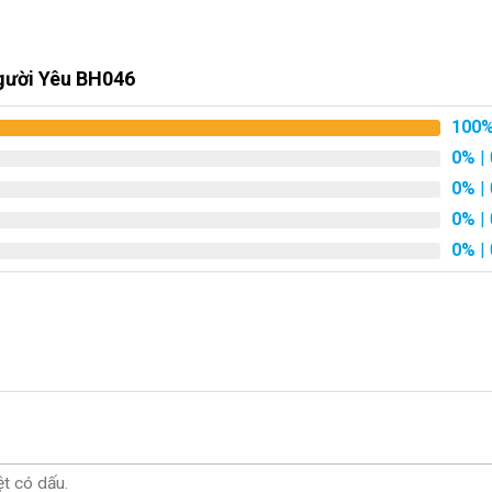
gười Yêu BH046
100
0%
| 
0%
| 
0%
| 
0%
| 