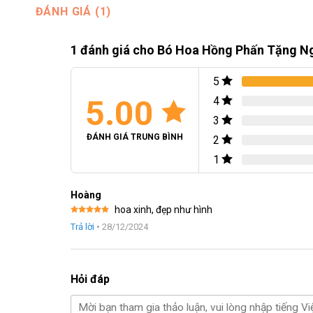
ĐÁNH GIÁ (1)
1 đánh giá cho
Bó Hoa Hồng Phấn Tặng N
5
5.00
4
3
ĐÁNH GIÁ TRUNG BÌNH
2
1
Hoàng
hoa xinh, đẹp như hình
Được xếp
Trả lời
•
28/12/2024
hạng
5
5
sao
Hỏi đáp