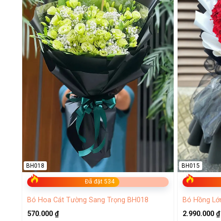
BH018
BH015
Đã đặt 534
Bó Hoa Cát Tường Sang Trọng BH018
Bó Hồng Lớ
570.000
₫
2.990.000
₫