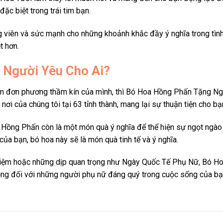
c biệt trong trái tim bạn.
ên và sức mạnh cho những khoảnh khắc đầy ý nghĩa trong tình y
t hơn.
 Người Yêu Cho Ai?
m đơn phương thầm kín của mình, thì Bó Hoa Hồng Phấn Tặng Ngư
ơi của chúng tôi tại 63 tỉnh thành, mang lại sự thuận tiện cho bạ
 Hồng Phấn còn là một món quà ý nghĩa để thể hiện sự ngọt ngào c
ủa bạn, bó hoa này sẽ là món quà tinh tế và ý nghĩa.
 niệm hoặc những dịp quan trọng như Ngày Quốc Tế Phụ Nữ, Bó Ho
rọng đối với những người phụ nữ đáng quý trong cuộc sống của bạ