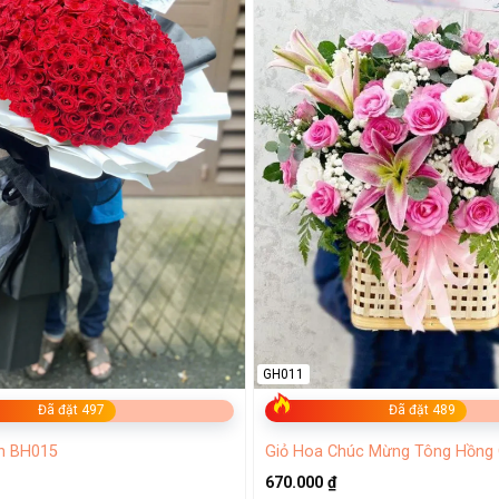
GH011
Đã đặt 497
Đã đặt 489
n BH015
Giỏ Hoa Chúc Mừng Tông Hồng
670.000
₫