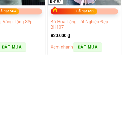
BH107
ã đặt 564
Đã đặt 652
g Vàng Tặng Sếp
Bó Hoa Tặng Tốt Nghiệp Đẹp
BH107
820.000
₫
Xem nhanh
ĐẶT MUA
ĐẶT MUA