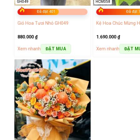
GH049
HCM058
Đã đặt 401
Đã đặt 
Giỏ Hoa Tươi Nhỏ GH049
Kệ Hoa Chúc Mừng 
880.000
₫
1.690.000
₫
Xem nhanh
Xem nhanh
ĐẶT MUA
ĐẶT M