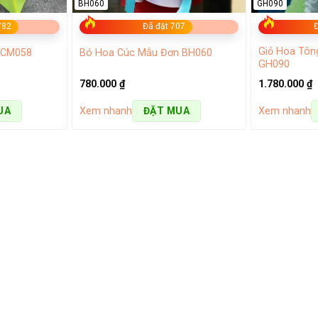
BH060
GH090
782
Đã đặt 707
Đ
Giỏ Hoa Tôn
HCM058
Bó Hoa Cúc Mẫu Đơn BH060
GH090
780.000
₫
1.780.000
₫
Xem nhanh
Xem nhanh
UA
ĐẶT MUA