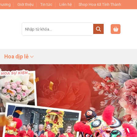
Thương
Giới thiệu
Tin tức
Liên hệ
Shop Hoa 63 Tỉnh Thành
Tìm
kiếm:
Hoa dịp lễ