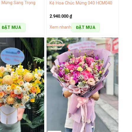
 Mừng Sang Trọng
Kệ Hoa Chúc Mừng 040 HCM040
2.940.000
₫
Xem nhanh
ĐẶT MUA
ĐẶT MUA