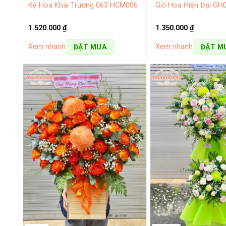
Kệ Hoa Khai Trương 063 HCM006
Giỏ Hoa Hiện Đại GH
1.520.000
₫
1.350.000
₫
Xem nhanh
Xem nhanh
ĐẶT MUA
ĐẶT M