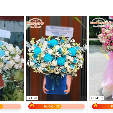
GH020
HCM038
8
Đã đặt 408
Đ