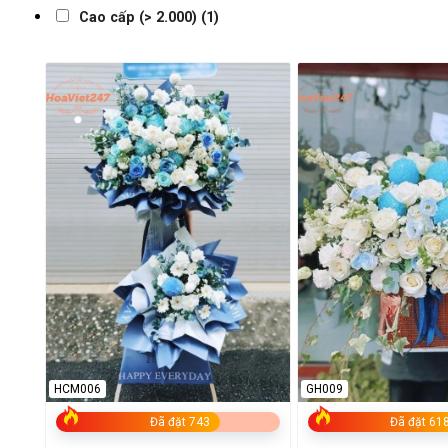
Cao cấp (> 2.000)
(1)
HCM006
GH009
Đã đặt 743
Đã đặt 61