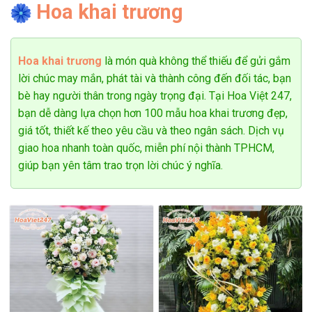
Hoa khai trương
Dịch vụ giao hoa xuyên suốt các ngày lễ
Hoa khai trương
là món quà không thể thiếu để gửi gắm
lời chúc may mắn, phát tài và thành công đến đối tác, bạn
bè hay người thân trong ngày trọng đại. Tại Hoa Việt 247,
Đặc biệt, vào những thời điểm cao điểm như lễ Tình Nhân,
bạn dễ dàng lựa chọn hơn 100 mẫu hoa khai trương đẹp,
8/3 hay Ngày của Mẹ, đội ngũ của tiệm hoa Phú Nhuận làm
giá tốt, thiết kế theo yêu cầu và theo ngân sách. Dịch vụ
việc hết sức mình để đảm bảo mỗi bó hoa đều được giao
giao hoa nhanh toàn quốc, miễn phí nội thành TPHCM,
đúng giờ, hoàn hảo như mong đợi.
giúp bạn yên tâm trao trọn lời chúc ý nghĩa.
Hình thức thanh toán đa dạng
Shop hoa tươi Phú Nhuận luôn chú trọng mang đến sự thuận
tiện tối đa cho khách hàng với các hình thức thanh toán đa
dạng và linh hoạt. Dù bạn chọn thanh toán bằng tiền mặt,
chuyển khoản qua ngân hàng, hay sử dụng các thẻ tín dụng
quốc tế như Visa, 9 Pay chúng tôi đều hỗ trợ một cách nhanh
chóng, an toàn.