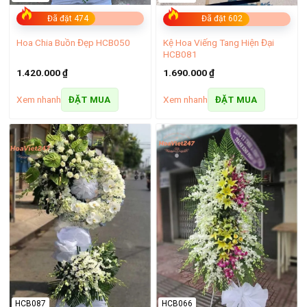
Đã đặt 474
Đã đặt 602
Kệ Hoa Viếng Tang Hiện Đại
Hoa Chia Buồn Đẹp HCB050
HCB081
1.420.000
₫
1.690.000
₫
Kệ hoa khai trương Phú Nhuận
Xem nhanh
Xem nhanh
ĐẶT MUA
ĐẶT MUA
Mỗi mẫu hoa là một thông điệp về khởi đầu mới, đầy hứng
khởi và niềm tin vào tương lai phát triển. Đặc biệt, lẵng hoa
khai trương quận Phú Nhuận luôn chú trọng cải tiến và cập
nhật những thiết kế
hoa khai trương
theo xu hướng mới
nhất, từ kiểu dáng hiện đại đến màu sắc đa dạng, mang lại
sự lựa chọn phong phú, phù hợp với mọi sở thích và nhu cầu
của khách hàng.
– Xem thêm:
Shop hoa tươi TPHCM Giá Rẻ Uy tín Giao Nhanh Tận Nơi
HCB087
HCB066