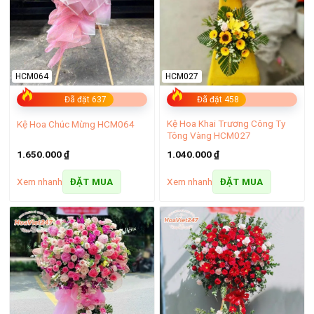
HCM064
HCM027
Đã đặt 637
Đã đặt 458
Kệ Hoa Khai Trương Công Ty
Kệ Hoa Chúc Mừng HCM064
Tông Vàng HCM027
1.650.000
₫
1.040.000
₫
Đặt hoa online Phú Nhuận tại Hoa Việt 247 có những thế mạnh
Xem nhanh
Xem nhanh
ĐẶT MUA
ĐẶT MUA
gì?
–
Miễn phí giao hoa trên toàn quốc
: Dù bạn ở bất kỳ đâu
trên 63 tỉnh thành, dịch vụ giao hoa miễn phí dưới bán kính
10km của shop hoa tươi quận Phú Nhuận sẽ giúp bạn dễ
dàng gửi tặng những đóa hoa tươi thắm, kịp thời và đúng
hẹn.