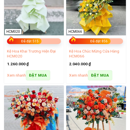
HCM020
HCM066
Đã đặt 515
Đã đặt 856
Kệ Hoa Khai Trương Hiện Đại
Kệ Hoa Chúc Mừng Cửa Hàng
HCM020
HCM066
1.260.000
₫
2.040.000
₫
Xem nhanh
Xem nhanh
ĐẶT MUA
ĐẶT MUA