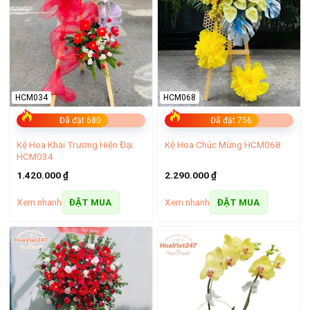
HCM034
HCM068
Đã đặt 680
Đã đặt 756
Kệ Hoa Khai Trương Hiện Đại
Kệ Hoa Chúc Mừng HCM068
HCM034
1.420.000
₫
2.290.000
₫
Xem nhanh
Xem nhanh
ĐẶT MUA
ĐẶT MUA
Dịch vụ điện hoa Phú Nhuận
Ngay từ những ngày đầu thành lập, dịch vụ điện hoa Phú
Nhuận đã là một phần không thể thiếu, luôn làm tròn sứ
mệnh mang những đóa hoa tươi thắm, những thông điệp
chân thành đến với khách hàng ở mọi miền gần xa.