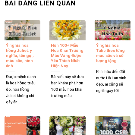
BÀI ĐĂNG LIÊN QUAN
Shop hoa tươi Phú Nhuận giao được ở đâu?
Một vài lưu ý khi đặt hoa online Phú Nhuận
Đặt hoa online Phú Nhuận qua đâu?
Ý nghĩa hoa
Hơn 100+ Mẫu
Ý nghĩa hoa
hồng Juliet: ý
Hoa Khai Trương
Tulip theo từng
Bạn có thể dễ dàng đặt hoa online thông qua website chính
nghĩa, tên gọi,
Màu Vàng Được
màu sắc và số
màu sắc, hình
Yêu Thích Nhất
lượng tặng
thức
Hoa Việt 247
của shop hoa tươi Phú Nhuận, hoặc kết
ảnh
Hiện Nay
nối qua các trang mạng xã hội như Zalo và Fanpage để được
Khi nhắc đến đất
hỗ trợ nhanh chóng. Nếu bạn cần tư vấn trực tiếp, hãy gọi
Được mệnh danh
Bài viết này sẽ đưa
nước Hà Lan xinh
là hoa hồng triệu
bạn khám phá hơn
ngay vào số hotline 0939 176 167, đội ngũ nhân viên của
đẹp, ai cũng sẽ
đô, hoa hồng
100 mẫu hoa khai
nghĩ ngay tới...
chúng tôi luôn sẵn sàng phục vụ bạn.
Juliet không chỉ
trương màu...
gây ấn...