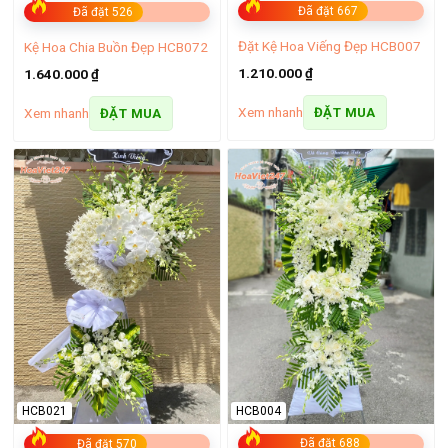
Đã đặt 667
Đã đặt 526
Đặt Kệ Hoa Viếng Đẹp HCB007
Kệ Hoa Chia Buồn Đẹp HCB072
1.210.000
₫
1.640.000
₫
Xem nhanh
ĐẶT MUA
Xem nhanh
ĐẶT MUA
HCB004
HCB021
Đã đặt 688
Đã đặt 570