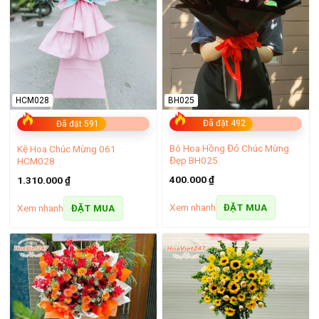
BH025
HCM028
Đã đặt 492
Đã đặt 591
Bó Hoa Hồng Đỏ Chúc Mừng
Kệ Hoa Chúc Mừng 061
Đẹp BH025
HCM028
400.000
₫
1.310.000
₫
Xem nhanh
Xem nhanh
ĐẶT MUA
ĐẶT MUA
nhân viên shop hoa tươi Phú Nhuận