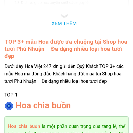
Dịch vụ giao hoa xuyên suốt các ngày lễ
Hình thức thanh toán đa dạng
Đặt hoa online Phú Nhuận tại Hoa Việt 247 có những thế
mạnh gì?
XEM THÊM
Phạm vi giao hoa của shop hoa tươi Phú Nhuận
Huỳnh Thị Bé Ba
0742 ******
Đặt hàng thành công
Một vài lưu ý khi đặt hoa online Phú Nhuận
11
phút trước
TOP 3+
mẫu Hoa được ưa chuộng tại Shop hoa
Đặt hoa online Phú Nhuận qua đâu?
tươi Phú Nhuận – Đa dạng nhiều loại hoa tươi
Thời gian giao hoa
đẹp
Giới thiệu về những sản phẩm bán chạy tại shop
Dưới đây Hoa Việt 247 xin gửi đến Quý Khách TOP 3+ các
hoa tươi Phú Nhuận
mẫu Hoa mà đông đảo Khách hàng đặt mua tại Shop hoa
tươi Phú Nhuận – Đa dạng nhiều loại hoa tươi đẹp
Hoa khai trương thuộc top đầu các sản phẩm bán chạy
Đây là dòng sản phẩm luôn đứng đầu trong danh sách bán
TOP 1
chạy. Với mong muốn mang đến lời chúc thịnh vượng, thành
Hoa chia buồn
công và khởi đầu mới, các mẫu hoa khai trương Phú Nhuận
được thiết kế tinh tế, sang trọng, gửi gắm thông điệp về sự
phát triển và may mắn trong công việc.
Hoa chia buồn
là một phần quan trọng của tang lễ, thể