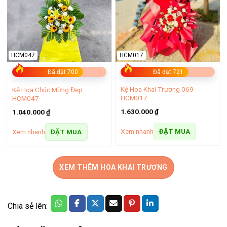
HCM017
HCM047
Đã đặt 721
Đã đặt 700
Kệ Hoa Khai Trương 069
Kệ Hoa Chúc Mừng Đẹp
HCM017
HCM047
1.630.000
₫
1.040.000
₫
Xem nhanh
Xem nhanh
ĐẶT MUA
ĐẶT MUA
XEM THÊM HOA KHAI TRƯƠNG
Chia sẻ lên: