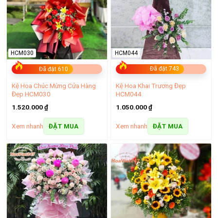
–
Chất lượng hoa tươi đảm bảo:
Mỗi bông hoa khi đặt hoa
tươi Phú Nhuận đều được sơ chế, tuyển chọn kỹ lưỡng, đảm
bảo độ tươi mới và đẹp mắt trước khi đến tay khách hàng,
mang lại sự hài lòng tối đa.
HCM044
HCM030
Đã đặt 743
Đã đặt 610
Kệ Hoa Khai Trương Đẹp
Kệ Hoa Chúc Mừng Cửa Hàng
HCM044
Đẹp HCM030
1.050.000
₫
1.520.000
₫
Xem nhanh
Xem nhanh
ĐẶT MUA
ĐẶT MUA