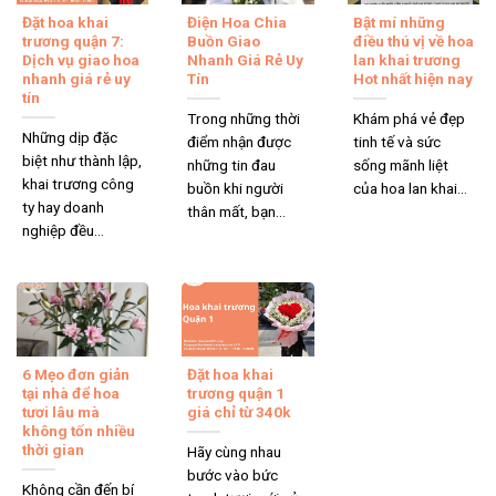
Đặt hoa khai
Điện Hoa Chia
Bật mí những
trương quận 7:
Buồn Giao
điều thú vị về hoa
Dịch vụ giao hoa
Nhanh Giá Rẻ Uy
lan khai trương
nhanh giá rẻ uy
Tín
Hot nhất hiện nay
tín
Trong những thời
Khám phá vẻ đẹp
Những dịp đặc
điểm nhận được
tinh tế và sức
biệt như thành lập,
những tin đau
sống mãnh liệt
khai trương công
buồn khi người
của hoa lan khai...
ty hay doanh
thân mất, bạn...
nghiệp đều...
6 Mẹo đơn giản
Đặt hoa khai
tại nhà để hoa
trương quận 1
tươi lâu mà
giá chỉ từ 340k
không tốn nhiều
thời gian
Hãy cùng nhau
bước vào bức
Không cần đến bí