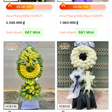
Đã đặt 430
Đã đặt 583
Hoa Phúng Điếu HCB073
Hoa Phúng Điếu Đẹp HCB099
2.360.000
₫
1.040.000
₫
Xem nhanh
Xem nhanh
ĐẶT MUA
ĐẶT MUA
Giỏ hoa mừng sinh nhật Phú Nhuận
HCB040
HCB042