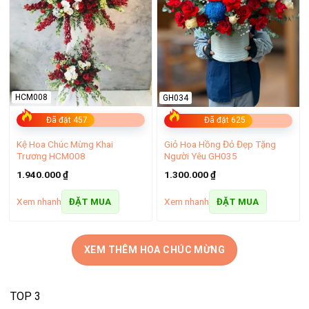
HCM008
GH034
Đã đặt 457
Đã đặt 625
Kệ Hoa Chúc Mừng Khai
Giỏ Hoa Hồng Đỏ Đẹp Tặng
Trương HCM008
Người Yêu GH035
1.940.000
₫
1.300.000
₫
Xem nhanh
Xem nhanh
ĐẶT MUA
ĐẶT MUA
XEM THÊM HOA CHÚC MỪNG
TOP 3