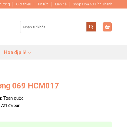
Thương
Giới thiệu
Tin tức
Liên hệ
Shop Hoa 63 Tỉnh Thành
Tìm
kiếm:
Hoa dịp lễ
ương 069 HCM017
n:
Toàn quốc
721
đã bán