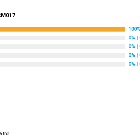
HCM017
ế
100
ế. Tầng trên được trang trí bởi những bông hoa hồng đỏ đầy quyến
0%
| 
a những loài hoa này tạo nên một sự hài hòa màu sắc và thể hiện s
0%
| 
0%
| 
0%
| 
g gửi đi lời chúc: “Chúc mừng sự thành công và thịnh vượng trong 
âm trong sự nghiệp của họ. Là một lời hứa về một tương lai đáng
 trời