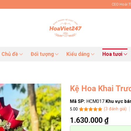
CEO Hoài 
Chủ đề
Đối tượng
Kiểu dáng
Hoa tươi
Kệ Hoa Khai Tr
Mã SP:
HCM017
Khu vực bá
(
3
đánh giá)
5.00
5.00
3
trên 5
1.630.000
₫
dựa trên
đánh giá