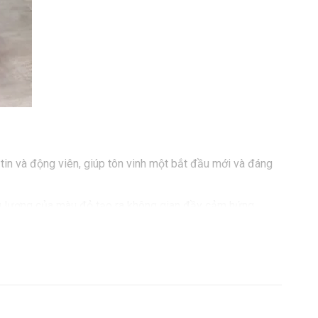
in và động viên, giúp tôn vinh một bắt đầu mới và đáng
ng lượng của màu đỏ tạo ra không gian đầy cảm hứng.
àu đỏ trong Kệ Khai Trương mang theo thông điệp về sự
à tâm hồn đam mê của người mới khai trương. Đó là sự