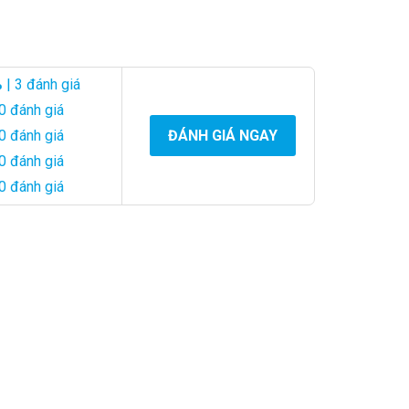
%
| 3 đánh giá
 rũ, trong khi tầng dưới được kết hợp bởi hoa mõm sói và
0 đánh giá
ự tinh tế trong thiết kế.
0 đánh giá
ĐÁNH GIÁ NGAY
0 đánh giá
0 đánh giá
mọi nỗ lực.” Đây là một lời chúc tươi sáng và đầy ý
 mong đợi, nơi những khó khăn được vượt qua bằng sự tự