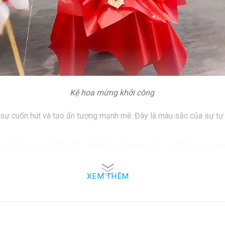
Kệ hoa mừng khởi công
sự cuốn hút và tạo ấn tượng mạnh mẽ. Đây là màu sắc của sự tự t
với tình yêu, nhiệt huyết và tâm hồn đam mê. Sự sôi động và nă
 đỏ còn là biểu tượng của sự may mắn và tài lộc. Sự lựa chọn m
XEM THÊM
ng gửi đi một lời chúc mừng đầy cuốn hút, nhấn mạnh sự tự tin v
buổi lễ trọng đại và đáng nhớ.