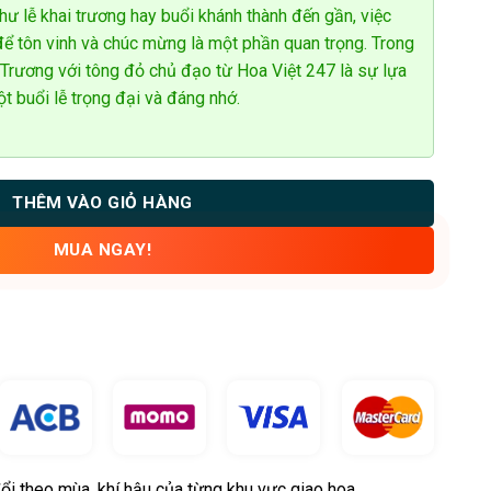
hư lễ khai trương hay buổi khánh thành đến gần, việc
ể tôn vinh và chúc mừng là một phần quan trọng. Trong
 Trương với tông đỏ chủ đạo từ Hoa Việt 247 là sự lựa
 buổi lễ trọng đại và đáng nhớ.
THÊM VÀO GIỎ HÀNG
MUA NGAY!
ổi theo mùa, khí hậu của từng khu vực giao hoa