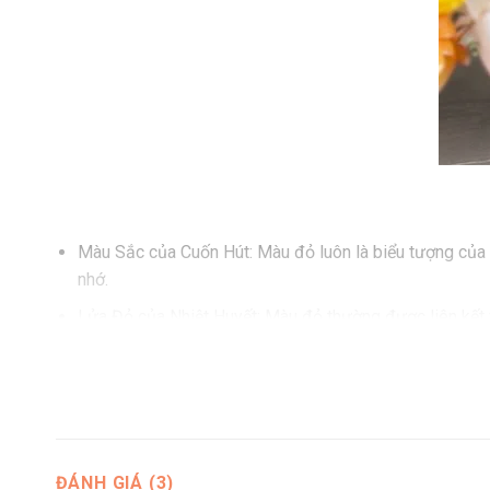
Màu Sắc của Cuốn Hút: Màu đỏ luôn là biểu tượng của 
nhớ.
Lửa Đỏ của Nhiệt Huyết: Màu đỏ thường được liên kết 
Biểu Tượng của Sự May Mắn: Trong nhiều văn hóa, màu
thịnh vượng và thành công.
Khi bạn tặng Kệ Hoa Khai Trương với tông đỏ này, bạn đa
kết hợp hoàn hảo giữa màu sắc và ý nghĩa để tạo nên một 
ĐÁNH GIÁ (3)