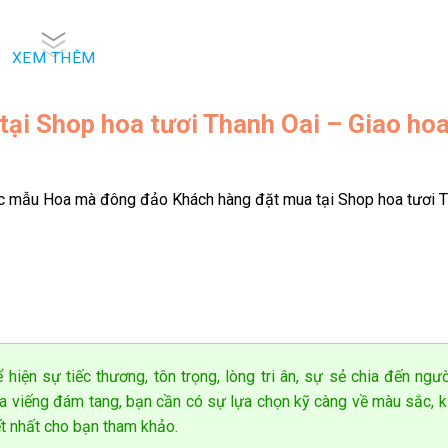
 hoa tươi của chúng tôi sẽ không để bạn cảm thấy thất vọng khi 
XEM THÊM
thiết kế theo yêu cầu của quý khách, các loại hoa tươi được thi
i Shop hoa tươi Thanh Oai – Giao hoa
 nhập về hàng ngày tại các nhà vườn uy tín nhất trên toàn quốc 
ịch vụ của chúng tôi.
ủa khách hàng. Đến với shop bạn sẽ có thể lựa chọn cho mình và 
c mẫu Hoa mà đông đảo Khách hàng đặt mua tại Shop hoa tươi T
g linh hoạt, phù hợp với yêu cầu của quý khách hàng.
 hợp với mình đã được hoa tươi Thanh Oai giải quyết. Với kinh n
 viên chuyên nghiệp, chúng tôi đã tạo ra những bó hoa tươi ấn
muốn được phục vụ quý khách hàng trên toàn quốc, shop cam kết 
 hiện sự tiếc thương, tôn trọng, lòng tri ân, sự sẻ chia đến ngư
 hợp lý nhất.
oa viếng đám tang, bạn cần có sự lựa chọn kỹ càng về màu sắc, k
ết nhất cho bạn tham khảo.