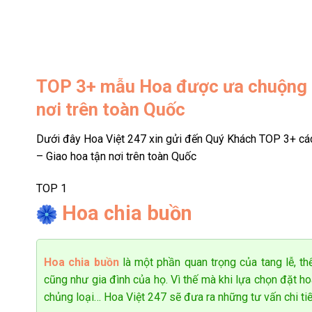
nhiều năm cùng đội ngũ thiết kế chuyên nghiệp, cửa hàng
tại shop.
Dịch vụ điện hoa tươi Thanh Oai cam kết sản phẩm được 
TOP 3+
mẫu Hoa được ưa chuộng tạ
sản phẩm đều là những loại hoa tươi đẹp nhất được shop
thể hoàn toàn yên tâm về chất lượng sản phẩm cũng như d
nơi trên toàn Quốc
Shop hoa tại Thanh Oai là shop hoa tươi đáng tin cậy c
Dưới đây Hoa Việt 247 xin gửi đến Quý Khách TOP 3+ cá
những bó hoa tươi đẹp nhất với mẫu mã đa dạng, kiểu dán
– Giao hoa tận nơi trên toàn Quốc
Giờ đây, bài toán làm thế nào để chọn được loại hoa phù
TOP 1
năm trong lĩnh vực cung cấp hoa tươi cùng đội ngũ nhân
Hoa chia buồn
bảo sự hài lòng của khách hàng.
Dịch vụ giao hoa giá rẻ tại huyện Thanh Oai luôn mong 
Hoa chia buồn
là một phần quan trọng của tang lễ, thể
hoa tươi tốt nhất, dịch vụ giao hoa nhanh chóng với giá cả
cũng như gia đình của họ. Vì thế mà khi lựa chọn đặt h
chủng loại… Hoa Việt 247 sẽ đưa ra những tư vấn chi ti
– Xem thêm: