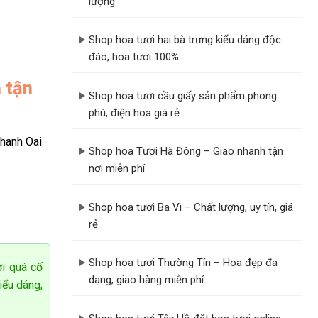
lượng
đến đặt hoa
Shop hoa tươi hai bà trưng kiểu dáng độc
đáo, hoa tươi 100%
ết kế trên
 tận
nên bạn có
Shop hoa tươi cầu giấy sản phẩm phong
phú, điện hoa giá rẻ
người thân
hanh Oai
Shop hoa Tươi Hà Đông – Giao nhanh tận
nơi miễn phí
ghiệm nhiều
 tượng đảm
Shop hoa tươi Ba Vì – Chất lượng, uy tín, giá
rẻ
chất lượng
Shop hoa tươi Thường Tín – Hoa đẹp đa
ời quá cố
dạng, giao hàng miễn phí
iểu dáng,