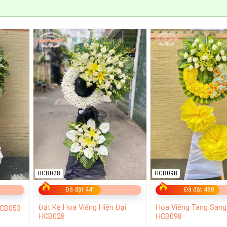
u tốc
 tận nơi
 2h
HCB028
HCB098
Đã đặt 441
Đã đặt 460
Đặt Kệ Hoa Viếng Hiện Đại
Hoa Viếng Tang Sang
HCB053
HCB028
HCB098