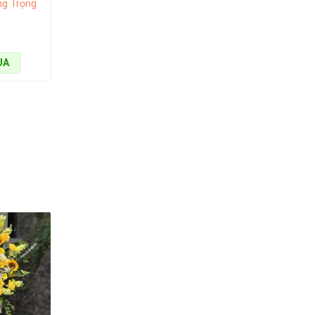
ng Trọng
UA
chọn tuyệt