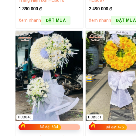
Trắng Hiện Đại HCB010
HCB087
Giỏ hoa, bó hoa, lẵng hoa tươi
1.390.000
₫
2.490.000
₫
Mỗi khách hàng đến mua hoa tươi tại cửa hàng chúng tôi
Xem nhanh
Xem nhanh
ĐẶT MUA
ĐẶT MUA
thiết kế dạng lẵng, bó hoa hoặc
giỏ hoa tươi
để phục vụ
20 10
,
…. Ngoài ra, tùy theo mục đích khách hàng có thể yê
HCB048
HCB051
Đã đặt 634
Đã đặt 475