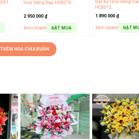
Đặt Kệ Hoa Viếng Sa
B051
Hoa Viếng Đẹp HCB074
HCB012
1.890.000
₫
2.950.000
₫
Xem nhanh
ĐẶT M
Xem nhanh
ĐẶT MUA
 THÊM HOA CHIA BUỒN
 hoa đẹp tặng sinh nhật
ho nửa yêu thương của mình thì những bó hoa hồng sẽ là sự lựa 