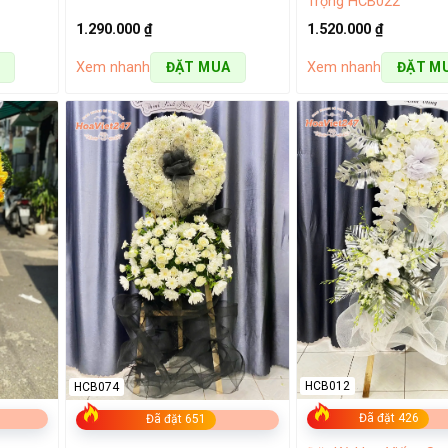
Trọng HCB022
1.290.000
₫
1.520.000
₫
 đều có một mục đích khác nhau. Vì vậy, cửa hàng luôn có sẵn c
Xem nhanh
Xem nhanh
ĐẶT MUA
ĐẶT M
 khách hàng sử dụng làm
hoa 8 3
,
lẵng hoa chúc mừng 20 11
,
u cầu thiết kế riêng cho mình.
HCB012
HCB074
Đã đặt 426
Đã đặt 651