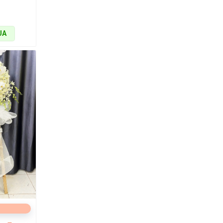
ác mẫu hoa
UA
hoa mừng