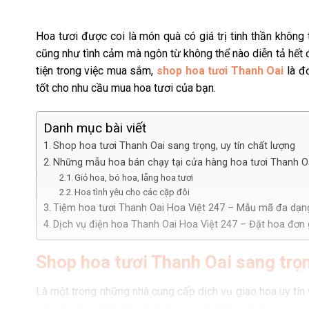
Hoa tươi được coi là món quà có giá trị tinh thần không
cũng như tình cảm mà ngôn từ không thể nào diễn tả hết 
tiện trong việc mua sắm,
shop hoa tươi Thanh Oai
là đơ
tốt cho nhu cầu mua hoa tươi của bạn.
Danh mục bài viết
Shop hoa tươi Thanh Oai sang trọng, uy tín chất lượng
Những mẫu hoa bán chạy tại cửa hàng hoa tươi Thanh O
Giỏ hoa, bó hoa, lẵng hoa tươi
Hoa tình yêu cho các cặp đôi
Tiệm hoa tươi Thanh Oai Hoa Việt 247 – Mẫu mã đa dạn
Dịch vụ điện hoa Thanh Oai Hoa Việt 247 – Đặt hoa đơn 
Shop hoa tươi Thanh Oai sang trọn
Là một trong những nhà cung cấp dịch vụ giao hoa uy tín 
nối giúp bạn kết nối với những người thân yêu trong gia 