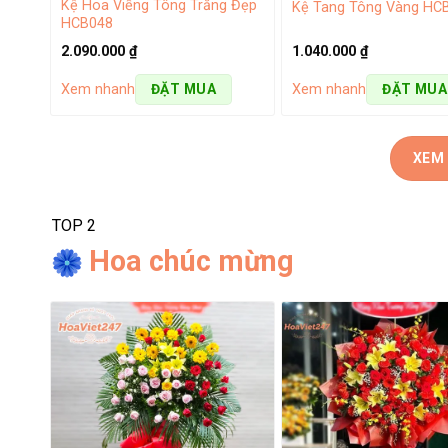
Kệ Hoa Viếng Tông Trắng Đẹp
Kệ Tang Tông Vàng HC
HCB048
2.090.000
₫
1.040.000
₫
Xem nhanh
Xem nhanh
ĐẶT MUA
ĐẶT MUA
XEM
TOP 2
Hoa chúc mừng
Lẵng
Hoa tình yêu
cho các cặp đôi
Nếu bạn đang tìm kiếm một món quà độc đáo và ý nghĩa c