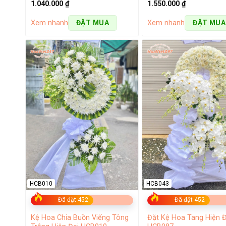
1.040.000
₫
1.550.000
₫
Xem nhanh
Xem nhanh
ĐẶT MUA
ĐẶT MUA
Shop hoa tươi Thanh O
Những mẫu hoa bán chạy tại cửa h
Đến với shop hoa ở Thanh Oai bạn sẽ có cơ hội lựa chọn 
HCB010
HCB043
của mình. Đồng thời, khách hàng còn có thể nhận được s
Đã đặt 452
Đã đặt 452
là vòng hoa tang lễ:
Kệ Hoa Chia Buồn Viếng Tông
Đặt Kệ Hoa Tang Hiện Đ