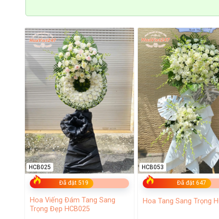
Shop hoa tươi Hà Nội đa dạng kiểu dáng, giao hoa siê
Shop hoa tươi Hà Đông – Tư vấn nhiệt tình giao nhanh
Shop hoa tươi Chương Mỹ – Giao nhanh tận nơi trong
HCB025
HCB053
Đã đặt 519
Đã đặt 647
Hoa Viếng Đám Tang Sang
Hoa Tang Sang Trọng 
Trọng Đẹp HCB025