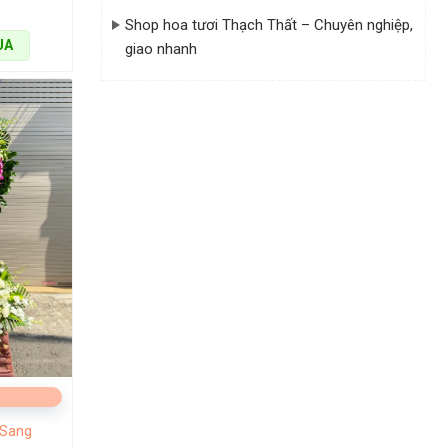
Shop hoa tươi Thạch Thất – Chuyên nghiệp,
UA
giao nhanh
 gian sống
y thậm chí
 Sang