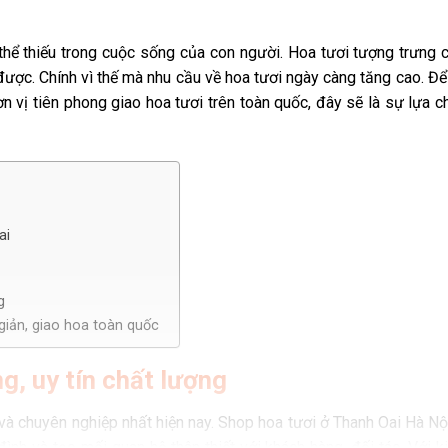
 thể thiếu trong cuộc sống của con người. Hoa tươi tượng trưng 
được. Chính vì thế mà nhu cầu về hoa tươi ngày càng tăng cao. Đ
n vị tiên phong giao hoa tươi trên toàn quốc, đây sẽ là sự lựa 
ai
g
giản, giao hoa toàn quốc
g, uy tín chất lượng
và chuyên nghiệp nhất hiện nay. Shop hoa tươi ở Thanh Oai Hà Nộ
đình và tạo mối quan hệ thân thiết với khách hàng, đối tác. Với 