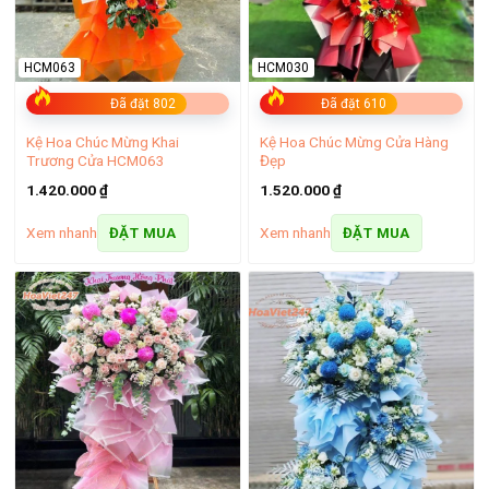
HCM063
HCM030
Đã đặt 802
Đã đặt 610
Kệ Hoa Chúc Mừng Khai
Kệ Hoa Chúc Mừng Cửa Hàng
Trương Cửa HCM063
Đẹp
1.420.000
₫
1.520.000
₫
Xem nhanh
Xem nhanh
ĐẶT MUA
ĐẶT MUA