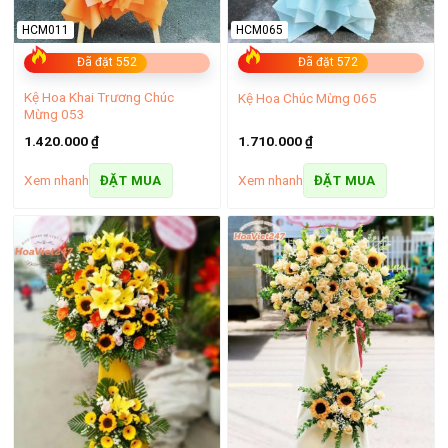
HCM011
HCM065
Đã đặt 552
Đã đặt 572
Kệ Hoa Khai Trương Chúc
Kệ Hoa Chúc Mừng 065
Mừng 053
1.420.000
₫
1.710.000
₫
Xem nhanh
Xem nhanh
ĐẶT MUA
ĐẶT MUA