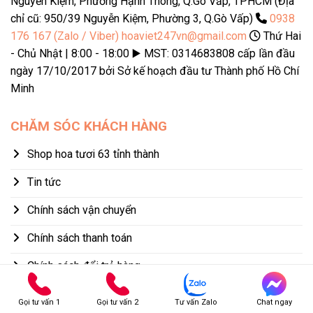
Nguyễn Kiệm, Phường Hạnh Thông, Q.Gò Vấp, TPHCM (Địa
chỉ cũ: 950/39 Nguyễn Kiệm, Phường 3, Q.Gò Vấp)
0938
176 167 (Zalo / Viber)
hoaviet247vn@gmail.com
Thứ Hai
- Chủ Nhật | 8:00 - 18:00 ▶️ MST: 0314683808 cấp lần đầu
ngày 17/10/2017 bởi Sở kế hoạch đầu tư Thành phố Hồ Chí
Minh
CHĂM SÓC KHÁCH HÀNG
Shop hoa tươi 63 tỉnh thành
Tin tức
Chính sách vận chuyển
Chính sách thanh toán
Chính sách đổi trả hàng
Chính sách bảo mật thông tin
Gọi tư vấn 1
Gọi tư vấn 2
Tư vấn Zalo
Chat ngay