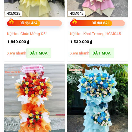
HCM025
HCM045
Đã đặt 424
Đã đặt 841
Kệ Hoa Chúc Mừng 051
Kệ Hoa Khai Trương HCM045
1.840.000
₫
1.530.000
₫
Xem nhanh
Xem nhanh
ĐẶT MUA
ĐẶT MUA