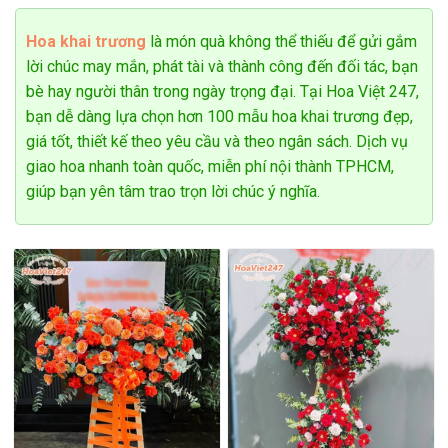
Tiệm hoa tươi tại Phú Xuyên cam kết mang đến cho bạn
Hoa khai trương
là món quà không thể thiếu để gửi gắm
những sản phẩm hoa chất lượng nhất với giá cả hợp lý nhất.
lời chúc may mắn, phát tài và thành công đến đối tác, bạn
Chúng tôi luôn cố gắng mang đến cho bạn dịch vụ giao hoa
bè hay người thân trong ngày trọng đại. Tại Hoa Việt 247,
chuyên nghiệp nhất. Đội ngũ nhân viên luôn nỗ lực mang lại
bạn dễ dàng lựa chọn hơn 100 mẫu hoa khai trương đẹp,
dịch vụ tốt nhất cho khách hàng.
giá tốt, thiết kế theo yêu cầu và theo ngân sách. Dịch vụ
Nếu bạn đang tìm kiếm một đối tác giao hoa tươi uy tín, chất
giao hoa nhanh toàn quốc, miễn phí nội thành TPHCM,
lượng có thể đảm bảo giao hoa chất lượng và kịp thời trên
giúp bạn yên tâm trao trọn lời chúc ý nghĩa.
khắp các tỉnh thành trên cả nước thì
shop hoa tươi Phú
Xuyên
, Hà Nội là sự lựa chọn tốt nhất, với mạng lưới cửa
hàng hoa trải dài khắp 63 tỉnh thành,
Hoa Việt 247
cam kết
sản phẩm hoa tươi của chúng tôi sẽ giao tận tay người nhận
nhanh chóng, làm hài lòng tất cả người nhận và người đặt
hoa.