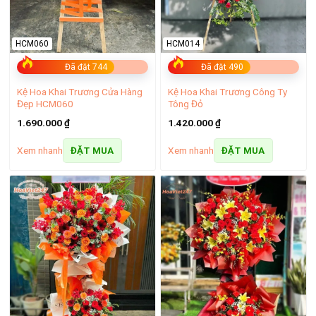
HCM060
HCM014
Đã đặt 744
Đã đặt 490
Kệ Hoa Khai Trương Cửa Hàng
Kệ Hoa Khai Trương Công Ty
Đẹp HCM060
Tông Đỏ
1.690.000
₫
1.420.000
₫
Xem nhanh
Xem nhanh
ĐẶT MUA
ĐẶT MUA