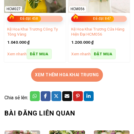
HCM027
HCM056
Đã đặt 458
Đã đặt 847
Kệ Hoa Khai Trương Công Ty
Kệ Hoa Khai Trương Cửa Hàng
Tông Vàng
Hiện Đại HCM056
1.040.000
₫
1.200.000
₫
Xem nhanh
Xem nhanh
ĐẶT MUA
ĐẶT MUA
XEM THÊM HOA KHAI TRƯƠNG
Chia sẻ lên:
BÀI ĐĂNG LIÊN QUAN