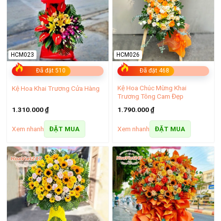
HCM023
HCM026
Đã đặt 510
Đã đặt 468
Kệ Hoa Chúc Mừng Khai
Kệ Hoa Khai Trương Cửa Hàng
Trương Tông Cam Đẹp
1.310.000
₫
1.790.000
₫
Xem nhanh
Xem nhanh
ĐẶT MUA
ĐẶT MUA
Tiệm hoa tươi Phú Xuyên – Điện hoa chuyên nghiệp, hoa đẹp
đa dạng
Shop hoa Phú Xuyên là cầu nối giúp bạn kết nối với những