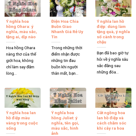
Ý nghĩa hoa
Điện Hoa Chia
Ý nghĩa lan hồ
hồng Ohara: ý
Buồn Giao
điệp: dùng làm
nghĩa, màu sắc,
Nhanh Giá Rẻ Uy
tặng quà, ý nghĩa
tặng ai, dịp nào
Tín
số cành trong
chậu
Hoa hồng Ohara
Trong những thời
Bạn đã bao giờ tự
nàng thơ của thế
điểm nhận được
hỏi về ý nghĩa sâu
giới hoa, không
những tin đau
sắc đằng sau
chỉ làm say đắm
buồn khi người
những đóa...
lòng...
thân mất, bạn...
Ý nghĩa hoa lan
Ý nghĩa hoa
Cắt ngồng hoa
hồ điệp màu
hồng Juliet: ý
lan hồ điệp và
vàng trong cuộc
nghĩa, tên gọi,
cách chăm sóc
sống
màu sắc, hình
khi cây ra hoa
ảnh