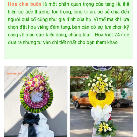
chung son sắc.
Hoa chia buồn
là một phần quan trọng của tang lễ, thể
hiện sự tiếc thương, tôn trọng, lòng tri ân, sự sẻ chia đến
người quá cố cũng như gia đình của họ. Vì thế mà khi lựa
chọn đặt hoa viếng đám tang, bạn cần có sự lựa chọn kỹ
càng về màu sắc, kiểu dáng, chủng loại… Hoa Việt 247 sẽ
đưa ra những tư vấn chi tiết nhất cho bạn tham khảo.
Bó hoa tình yêu đẹp tại shop hoa tươi Phú Xuyên
Cách chọn hoa tặng mẹ