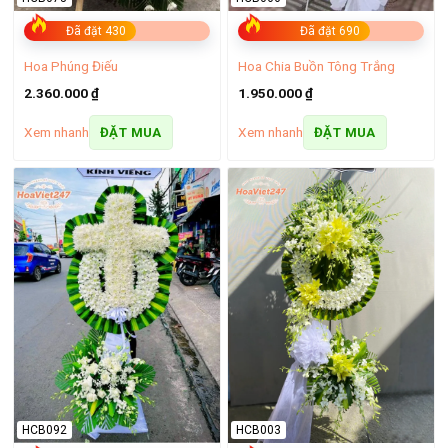
Đã đặt 430
Đã đặt 690
Hoa Phúng Điếu
Hoa Chia Buồn Tông Trắng
Bó hoa baby trắng cực đẹp tặng bé
2.360.000
₫
1.950.000
₫
Xem nhanh
Xem nhanh
ĐẶT MUA
ĐẶT MUA
Cách chọn hoa tặng đối tác
Khi tặng hoa tươi bạn nên chọn những loại hoa có màu sắc
trang nhã, nhẹ nhàng. Nếu chọn kệ hoặc lẵng hoa bạn nên
sắp xếp chúng gọn gàng, tránh lộn xộn.
Bạn nên chọn những loài hoa mang ý nghĩa tích cực, thành
công, thể hiện ý nghĩa, lời chúc gửi đến đối tác như: hoa đồng
tiền,
hoa lan hồ điệp
, hoa hướng dương, hoa trạng nguyên,
hoa phú quý…
Bạn nên lựa chọn những đơn vị tư vấn hoa uy tín, chọn hoa
tươi, đẹp và cách trang trí đẹp, nghệ thuật để tạo dấu ấn, ấn
HCB092
HCB003
tượng với đối tác, khách hàng.