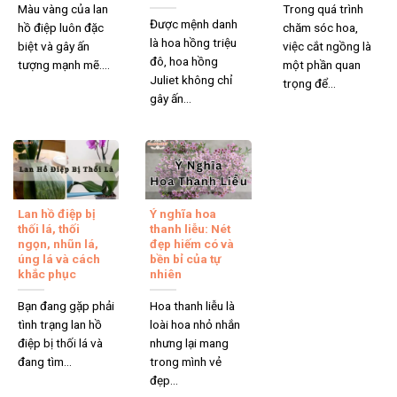
Màu vàng của lan
Trong quá trình
Được mệnh danh
hồ điệp luôn đặc
chăm sóc hoa,
là hoa hồng triệu
biệt và gây ấn
việc cắt ngồng là
đô, hoa hồng
tượng mạnh mẽ....
một phần quan
Juliet không chỉ
trọng để...
gây ấn...
Lan hồ điệp bị
Ý nghĩa hoa
thối lá, thối
thanh liễu: Nét
ngọn, nhũn lá,
đẹp hiếm có và
úng lá và cách
bền bỉ của tự
khắc phục
nhiên
Bạn đang gặp phải
Hoa thanh liễu là
tình trạng lan hồ
loài hoa nhỏ nhắn
điệp bị thối lá và
nhưng lại mang
đang tìm...
trong mình vẻ
đẹp...