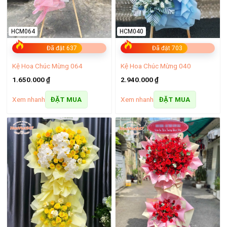
HCM064
HCM040
Đã đặt 637
Đã đặt 703
Kệ Hoa Chúc Mừng 064
Kệ Hoa Chúc Mừng 040
1.650.000
₫
2.940.000
₫
Xem nhanh
Xem nhanh
ĐẶT MUA
ĐẶT MUA