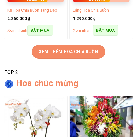
Kệ Hoa Chia Buồn Tang Đẹp
Lẵng Hoa Chia Buồn
2.260.000
₫
1.290.000
₫
Xem nhanh
Xem nhanh
ĐẶT MUA
ĐẶT MUA
XEM THÊM HOA CHIA BUỒN
TOP 2
Hoa chúc mừng
Cửa hàng hoa tươi Phú Xuyên – Hoa tươi chất lượng
Dịch vụ giao hoa Phú Xuyên Hà Nội luôn nghiên cứu và
thường xuyên cập nhật những mẫu hoa tươi mới nhất phù
hợp với xu hướng mọi thời đại giúp mọi người có sự lựa