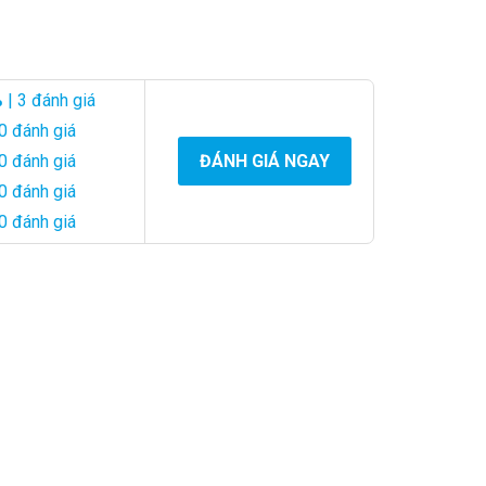
 không chỉ cho sự thành công trong công việc mà còn cho
%
| 3 đánh giá
0 đánh giá
0 đánh giá
ĐÁNH GIÁ NGAY
0 đánh giá
o sức mạnh của lửa. Màu đỏ tươi sáng của hoa Hồng và
0 đánh giá
ỏa và Thổ, những người mang trong mình sự kiên nhẫn và