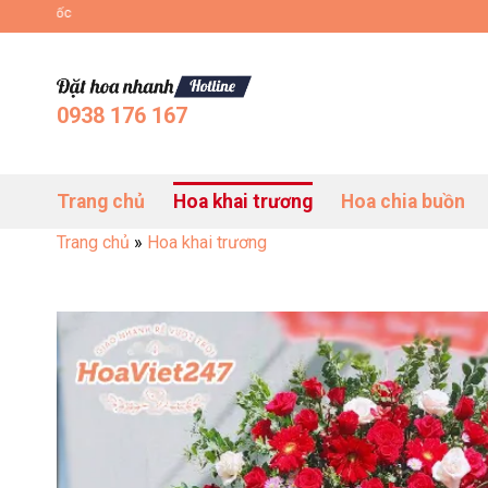
Bỏ
Đặt Hoa Tươi Online Uy Tín Toàn Quốc
qua
nội
dung
0938 176 167
Trang chủ
Hoa khai trương
Hoa chia buồn
Trang chủ
»
Hoa khai trương