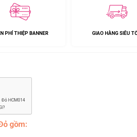
ỄN PHÍ THIỆP BANNER
GIAO HÀNG SIÊU T
ng Đỏ HCM014
Gì?
Đỏ gồm: