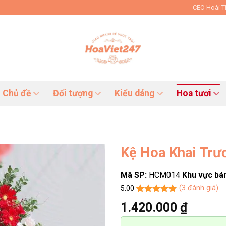
CEO Hoài 
Chủ đề
Đối tượng
Kiểu dáng
Hoa tươi
Kệ Hoa Khai Tr
Mã SP:
HCM014
Khu vực bá
(
3
đánh giá)
5.00
5.00
3
trên 5
1.420.000
₫
dựa trên
đánh giá