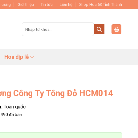
Thương
Giới thiệu
Tin tức
Liên hệ
Shop Hoa 63 Tỉnh Thành
Tìm
kiếm:
Hoa dịp lễ
ương Công Ty Tông Đỏ HCM014
n:
Toàn quốc
490
đã bán