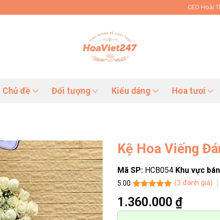
CEO Hoài 
Chủ đề
Đối tượng
Kiểu dáng
Hoa tươi
Kệ Hoa Viếng Đ
Mã SP:
HCB054
Khu vực bán
(
3
đánh giá)
5.00
5.00
3
trên 5
1.360.000
₫
dựa trên
đánh giá