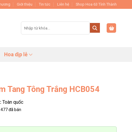
Thương
Giới thiệu
Tin tức
Liên hệ
Shop Hoa 63 Tỉnh Thành
Tìm
kiếm:
Hoa dịp lễ
ám Tang Tông Trắng HCB054
:
Toàn quốc
477
đã bán