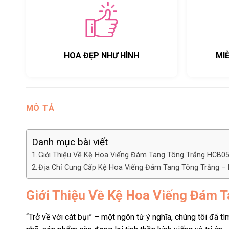
HOA ĐẸP NHƯ HÌNH
MI
MÔ TẢ
Danh mục bài viết
Giới Thiệu Về Kệ Hoa Viếng Đám Tang Tông Trắng HCB0
Địa Chỉ Cung Cấp Kệ Hoa Viếng Đám Tang Tông Trắng – 
Giới Thiệu Về Kệ Hoa Viếng Đám 
“Trở về với cát bụi” – một ngôn từ ý nghĩa, chúng tôi đ