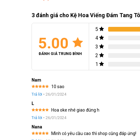
3 đánh giá cho
Kệ Hoa Viếng Đám Tang T
5
5.00
4
3
ĐÁNH GIÁ TRUNG BÌNH
2
1
Nam
10 sao
Với tông màu trắng trang nhã, Kệ Hoa Viếng truyền tải sự t
Được xếp
Trả lời
•
26/01/2024
trấn an và ấm cúng.
hạng
5
5
sao
L
Kệ Hoa Viếng Đám Tang Tông Trắng như là một biểu tượng c
Hoa oke nhé giao đúng h
Được xếp
Đối với người đã khuất, sản phẩm như một sợi liên kết cu
Trả lời
•
26/01/2024
hạng
5
5
sao
Nana
Thiết kế sang trọng với hai tầng với các loài hoa tươi là
Mình có yêu cầu cao thì shop cũng đáp ứng!
Được xếp
vừa là sản phẩm trưng bày cho không gian tang lễ, vừa là 