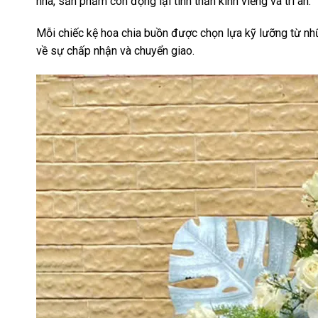
nhã, sản phẩm còn đọng lại tinh thần kính viếng và tri ân.
Mỗi chiếc kệ hoa chia buồn được chọn lựa kỹ lưỡng từ nhữn
về sự chấp nhận và chuyển giao.