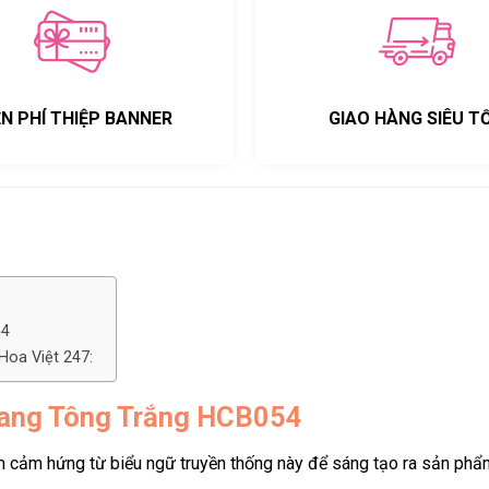
ỄN PHÍ THIỆP BANNER
GIAO HÀNG SIÊU T
54
Hoa Việt 247:
Tang Tông Trắng HCB054
ã tìm cảm hứng từ biểu ngữ truyền thống này để sáng tạo ra sản p