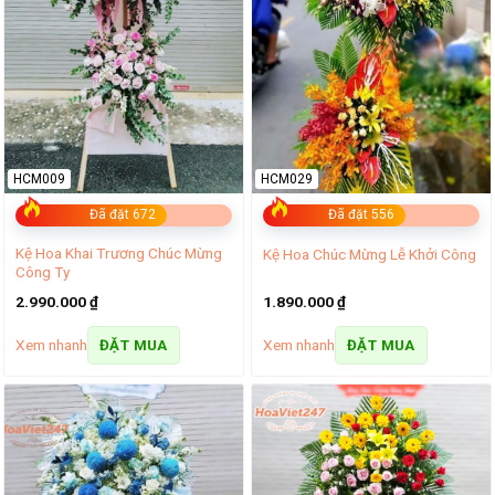
HCM009
HCM029
Đã đặt 672
Đã đặt 556
Kệ Hoa Khai Trương Chúc Mừng
Kệ Hoa Chúc Mừng Lễ Khởi Công
Công Ty
2.990.000
₫
1.890.000
₫
Xem nhanh
Xem nhanh
ĐẶT MUA
ĐẶT MUA