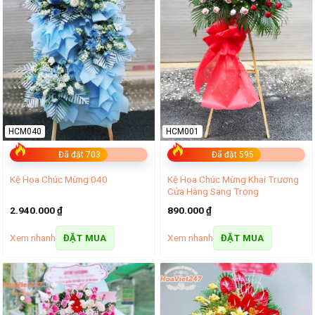
HCM040
HCM001
Đã đặt 703
Đã đặt 595
Kệ Hoa Chúc Mừng Khai Trương
Kệ Hoa Chúc Mừng 040
Cửa Hàng Sang Trọng
2.940.000
₫
890.000
₫
Xem nhanh
Xem nhanh
ĐẶT MUA
ĐẶT MUA