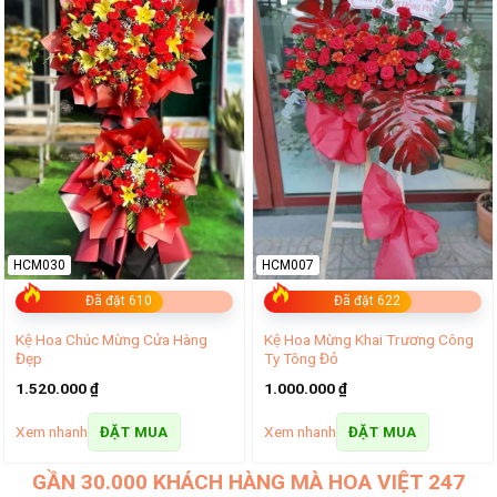
HCM030
HCM007
Đã đặt 610
Đã đặt 622
Kệ Hoa Chúc Mừng Cửa Hàng
Kệ Hoa Mừng Khai Trương Công
Đẹp
Ty Tông Đỏ
1.520.000
₫
1.000.000
₫
Xem nhanh
Xem nhanh
ĐẶT MUA
ĐẶT MUA
GẦN 30.000 KHÁCH HÀNG MÀ HOA VIỆT 247