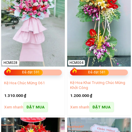
HCM028
HCM004
Đã đặt 591
Đã đặt 581
Kệ Hoa Khai Trương Chúc Mừng
Kệ Hoa Chúc Mừng 061
Khởi Công
1.310.000
₫
1.200.000
₫
Xem nhanh
Xem nhanh
ĐẶT MUA
ĐẶT MUA