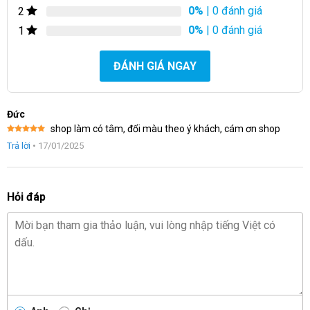
0%
| 0 đánh giá
2
0%
| 0 đánh giá
1
ĐÁNH GIÁ NGAY
Đức
shop làm có tâm, đổi màu theo ý khách, cám ơn shop
Được xếp
Trả lời
•
17/01/2025
hạng
5
5
sao
Hỏi đáp