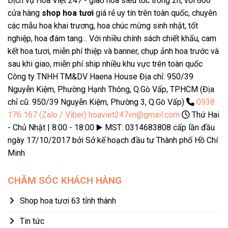
Dịch vụ Hoa Việt 247 - giao hoa siêu tốc trong 2h, với 800
cửa hàng
shop hoa tươi
giá rẻ uy tín trên toàn quốc, chuyên
các mẫu hoa khai trương, hoa chúc mừng sinh nhật, tốt
nghiệp, hoa đám tang... Với nhiều chính sách chiết khấu, cam
kết hoa tươi, miễn phí thiệp và banner, chụp ảnh hoa trước và
sau khi giao, miễn phí ship nhiều khu vực trên toàn quốc
Công ty TNHH TM&DV Haena House Địa chỉ: 950/39
Nguyễn Kiệm, Phường Hạnh Thông, Q.Gò Vấp, TPHCM (Địa
chỉ cũ: 950/39 Nguyễn Kiệm, Phường 3, Q.Gò Vấp)
0938
176 167 (Zalo / Viber)
hoaviet247vn@gmail.com
Thứ Hai
- Chủ Nhật | 8:00 - 18:00 ▶️ MST: 0314683808 cấp lần đầu
ngày 17/10/2017 bởi Sở kế hoạch đầu tư Thành phố Hồ Chí
Minh
CHĂM SÓC KHÁCH HÀNG
Shop hoa tươi 63 tỉnh thành
Tin tức