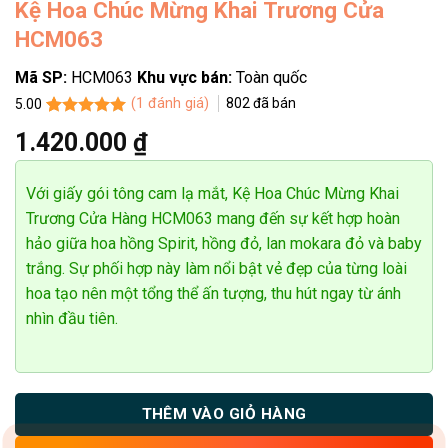
Kệ Hoa Chúc Mừng Khai Trương Cửa
HCM063
Mã SP:
HCM063
Khu vực bán:
Toàn quốc
(
1
đánh giá)
802
đã bán
5.00
5.00
1
trên 5
1.420.000
₫
dựa trên
đánh giá
Với giấy gói tông cam lạ mắt, Kệ Hoa Chúc Mừng Khai
Trương Cửa Hàng HCM063 mang đến sự kết hợp hoàn
hảo giữa hoa hồng Spirit, hồng đỏ, lan mokara đỏ và baby
trắng. Sự phối hợp này làm nổi bật vẻ đẹp của từng loài
hoa tạo nên một tổng thể ấn tượng, thu hút ngay từ ánh
nhìn đầu tiên.
THÊM VÀO GIỎ HÀNG