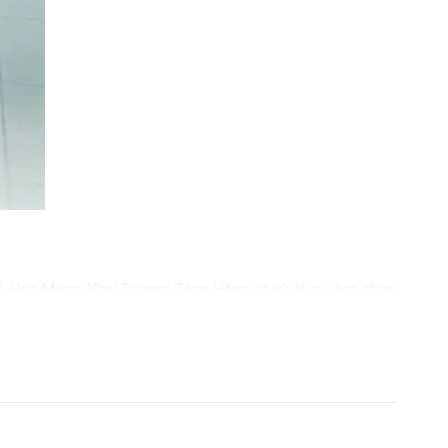
Kệ Hoa Mừng Khai Trương Tông Hồng chính là sự lựa chọn
hiện sự tôn trọng và chúc mừng lớn lao đến người nhận.
 nỗ lực, và mong muốn về một tương lai tươi sáng. Sự tự
ến người nhận. Đây là món quà không chỉ tươi đẹp mà còn