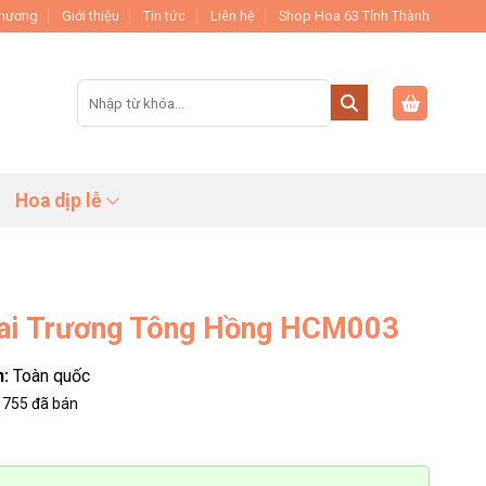
Thương
Giới thiệu
Tin tức
Liên hệ
Shop Hoa 63 Tỉnh Thành
Tìm
kiếm:
Hoa dịp lễ
ai Trương Tông Hồng HCM003
n:
Toàn quốc
755
đã bán