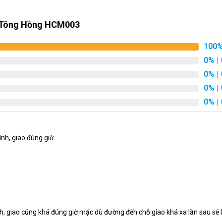
ành tựu và sự phấn đấu của họ.
 Tông Hồng HCM003
 Mừng Khai Trương Tông Hồng
100
ươi được tạo nên từ sự kết hợp của nhiều loài hoa độc đáo và ý
0%
| 
0%
| 
0%
| 
0%
| 
ình, giao đúng giờ
h, giao cũng khá đúng giờ mặc dù đường đến chỗ giao khá xa lần sau sẽ li