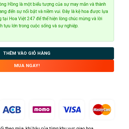
ng Hồng là một biểu tượng của sự may mắn và thành
ng đến sự nổi bật và niềm vui. Đây là kệ hoa được lựa
g tại Hoa Việt 247 để thể hiện lòng chúc mừng và lời
h tựu lớn trong cuộc sống và sự nghiệp.
THÊM VÀO GIỎ HÀNG
MUA NGAY!
ổi theo mùa, khí hậu của từng khu vực giao hoa