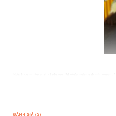
Nếu bạn muốn gửi đi những lời chúc mừng thành công và
tuyệt vời. Sự kết hợp giữa màu hồng và tông hồng phấn củ
Ngoài việc thể hiện ý nghĩa qua màu sắc, Kệ Hoa Mừng K
tin và quyết tâm được thể hiện thông qua từng cành hoa tư
Hãy để hoa tặng khai trương thể hiện tấm lòng của bạn v
ĐÁNH GIÁ (3)