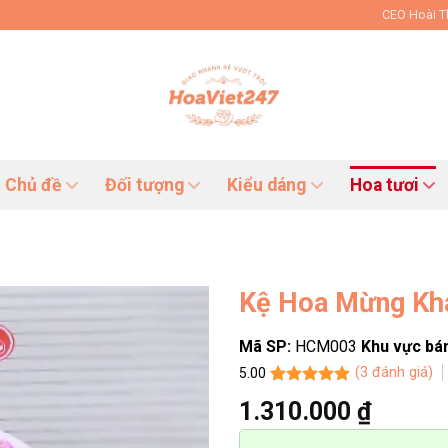
CEO Hoài 
Chủ đề
Đối tượng
Kiểu dáng
Hoa tươi
Kệ Hoa Mừng Kh
Mã SP:
HCM003
Khu vực bá
(
3
đánh giá)
5.00
5.00
3
trên 5
1.310.000
₫
dựa trên
đánh giá