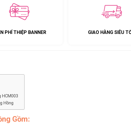
ỄN PHÍ THIỆP BANNER
GIAO HÀNG SIÊU T
ng HCM003
ng Hồng
ồng Gồm: