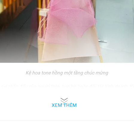
Kệ hoa tone hồng một tầng chúc mừng
 sự phấn đấu của người thân, bạn bè hoặc đối tác kinh doanh, 
a hoa tạo nên một tác phẩm nghệ thuật tươi sáng và tinh tế, thể 
XEM THÊM
hai Trương Tông Hồng còn truyền tải thông điệp về sự phấn đấu,
ơi mới.
à gửi đi những lời chúc mừng đầy ấm áp, tôn trọng và hy vọng đ