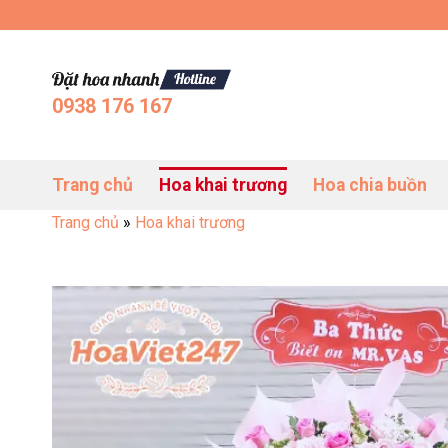
Bỏ
Đặt Hoa Tươi Online Uy Tín Toàn Quốc
qua
nội
dung
0938 176 167
Trang chủ
Hoa khai trương
Hoa chia buồn
Trang chủ
»
Hoa khai trương