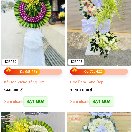
HCB080
HCB095
Đã đặt 493
Đã đặt 422
Kệ Hoa Viếng Tông Tím
Hoa Đám Tang Đẹp
940.000
₫
1.730.000
₫
Xem nhanh
Xem nhanh
ĐẶT MUA
ĐẶT MUA