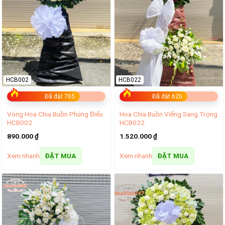
HCB002
HCB022
Đã đặt 765
Đã đặt 626
Vòng Hoa Chia Buồn Phúng Điếu
Hoa Chia Buồn Viếng Sang Trọng
HCB002
HCB022
890.000
₫
1.520.000
₫
Xem nhanh
Xem nhanh
ĐẶT MUA
ĐẶT MUA