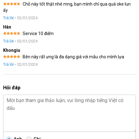
Chỗ này tốt thật nhé mng, bạn mình chỉ qua quá oke lun
Được xếp
ấy
hạng
5
5
sao
Trả lời
•
02/01/2024
Hân
Service 10 điểm
Được xếp
Trả lời
•
02/01/2024
hạng
5
5
sao
Khongiu
Bên này rất ưng là đa dạng giá với mẫu cho mình lựa
Được xếp
Trả lời
•
02/01/2024
hạng
5
5
sao
Hỏi đáp