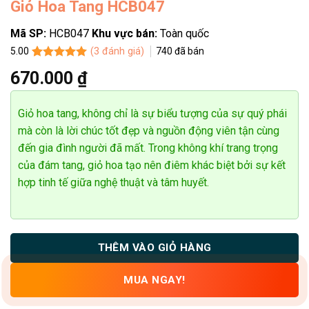
Giỏ Hoa Tang HCB047
Mã SP:
HCB047
Khu vực bán:
Toàn quốc
(
3
đánh giá)
740
đã bán
5.00
5.00
3
trên 5
670.000
₫
dựa trên
đánh giá
Giỏ hoa tang, không chỉ là sự biểu tượng của sự quý phái
mà còn là lời chúc tốt đẹp và nguồn động viên tận cùng
hành công
đến gia đình người đã mất. Trong không khí trang trọng
của đám tang, giỏ hoa tạo nên điêm khác biệt bởi sự kết
hợp tinh tế giữa nghệ thuật và tâm huyết.
THÊM VÀO GIỎ HÀNG
MUA NGAY!