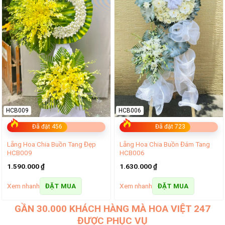
HCB009
HCB006
Đã đặt 456
Đã đặt 723
Lẵng Hoa Chia Buồn Tang Đẹp
Lẵng Hoa Chia Buồn Đám Tang
HCB009
HCB006
1.590.000
₫
1.630.000
₫
Xem nhanh
Xem nhanh
ĐẶT MUA
ĐẶT MUA
GẦN 30.000 KHÁCH HÀNG MÀ HOA VIỆT 247
ĐƯỢC PHỤC VỤ