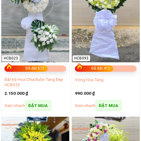
HCB023
HCB093
Đã đặt 672
Đã đặt 472
Đặt Kệ Hoa Chia Buồn Tang Đẹp
Vòng Hoa Tang
HCB023
2.150.000
₫
990.000
₫
Xem nhanh
Xem nhanh
ĐẶT MUA
ĐẶT MUA