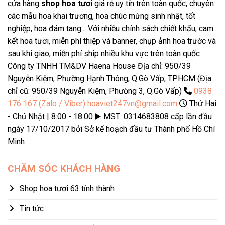
cửa hàng
shop hoa tươi
giá rẻ uy tín trên toàn quốc, chuyên
các mẫu hoa khai trương, hoa chúc mừng sinh nhật, tốt
nghiệp, hoa đám tang... Với nhiều chính sách chiết khấu, cam
kết hoa tươi, miễn phí thiệp và banner, chụp ảnh hoa trước và
sau khi giao, miễn phí ship nhiều khu vực trên toàn quốc
Công ty TNHH TM&DV Haena House Địa chỉ: 950/39
Nguyễn Kiệm, Phường Hạnh Thông, Q.Gò Vấp, TPHCM (Địa
chỉ cũ: 950/39 Nguyễn Kiệm, Phường 3, Q.Gò Vấp)
0938
176 167 (Zalo / Viber)
hoaviet247vn@gmail.com
Thứ Hai
- Chủ Nhật | 8:00 - 18:00 ▶️ MST: 0314683808 cấp lần đầu
ngày 17/10/2017 bởi Sở kế hoạch đầu tư Thành phố Hồ Chí
Minh
CHĂM SÓC KHÁCH HÀNG
Shop hoa tươi 63 tỉnh thành
Tin tức