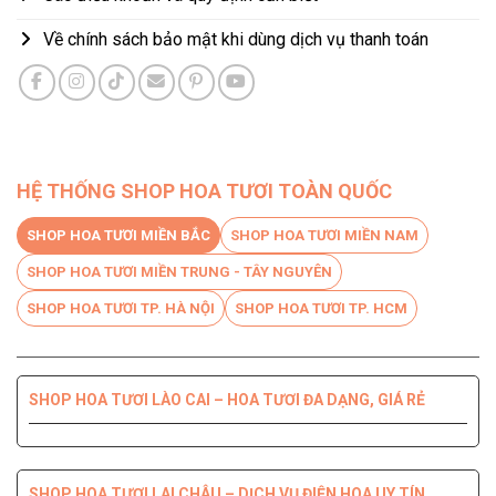
Về chính sách bảo mật khi dùng dịch vụ thanh toán
HỆ THỐNG SHOP HOA TƯƠI TOÀN QUỐC
SHOP HOA TƯƠI MIỀN BẮC
SHOP HOA TƯƠI MIỀN NAM
SHOP HOA TƯƠI MIỀN TRUNG - TÂY NGUYÊN
SHOP HOA TƯƠI TP. HÀ NỘI
SHOP HOA TƯƠI TP. HCM
SHOP HOA TƯƠI LÀO CAI – HOA TƯƠI ĐA DẠNG, GIÁ RẺ
SHOP HOA TƯƠI BẾN TRE DỊCH VỤ CHUYÊN NGHIỆP, CHẤT
SHOP HOA TƯƠI PHÚ YÊN ĐIỆN HOA CHẤT LƯỢNG HÀNG
SHOP HOA TƯƠI QUỐC OAI – HOA ĐẸP, GIAO NHANH
SHOP HOA TƯƠI QUẬN 8 – GIAO HOA TẬN NƠI TRONG 2H
LƯỢNG HÀNG ĐẦU
ĐẦU
SHOP HOA TƯƠI LAI CHÂU – DỊCH VỤ ĐIỆN HOA UY TÍN