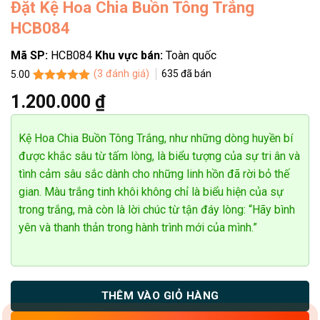
Đặt Kệ Hoa Chia Buồn Tông Trắng
HCB084
Mã SP:
HCB084
Khu vực bán:
Toàn quốc
(
3
đánh giá)
635
đã bán
5.00
5.00
3
trên 5
1.200.000
₫
dựa trên
đánh giá
Kệ Hoa Chia Buồn Tông Trắng, như những dòng huyền bí
được khắc sâu từ tấm lòng, là biểu tượng của sự tri ân và
tình cảm sâu sắc dành cho những linh hồn đã rời bỏ thế
gian. Màu trắng tinh khôi không chỉ là biểu hiện của sự
trong trắng, mà còn là lời chúc từ tận đáy lòng: “Hãy bình
yên và thanh thản trong hành trình mới của mình.”
THÊM VÀO GIỎ HÀNG