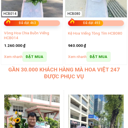
HCB014
HCB080
Đã đặt 463
Đã đặt 493
Vòng Hoa Chia Buồn Viếng
Kệ Hoa Viếng Tông Tím HCB080
HCB014
1.260.000
₫
940.000
₫
Xem nhanh
Xem nhanh
ĐẶT MUA
ĐẶT MUA
GẦN 30.000 KHÁCH HÀNG MÀ HOA VIỆT 247
ĐƯỢC PHỤC VỤ