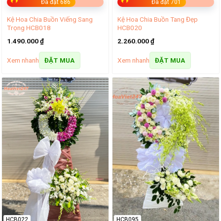
Đã đặt 686
Đã đặt 701
Kệ Hoa Chia Buồn Viếng Sang
Kệ Hoa Chia Buồn Tang Đẹp
Trọng HCB018
HCB020
1.490.000
₫
2.260.000
₫
Xem nhanh
Xem nhanh
ĐẶT MUA
ĐẶT MUA
HCB022
HCB095