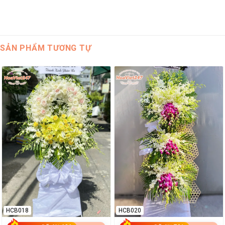
SẢN PHẨM TƯƠNG TỰ
HCB018
HCB020