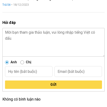
Được xếp
Trả lời
•
18/12/2023
hạng
5
5
sao
Hỏi đáp
Anh
Chị
GỬI
Không có bình luận nào