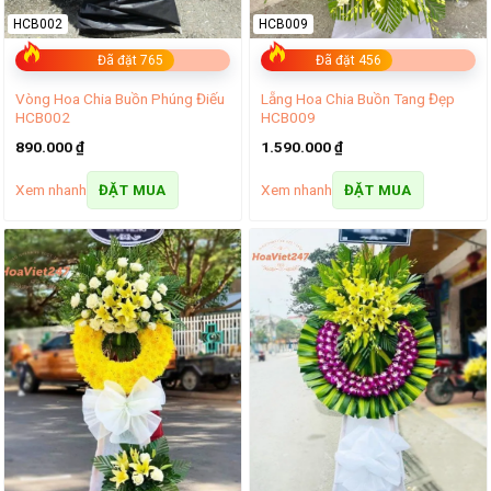
HCB002
HCB009
Đã đặt 765
Đã đặt 456
Vòng Hoa Chia Buồn Phúng Điếu
Lẵng Hoa Chia Buồn Tang Đẹp
HCB002
HCB009
890.000
₫
1.590.000
₫
Xem nhanh
Xem nhanh
ĐẶT MUA
ĐẶT MUA