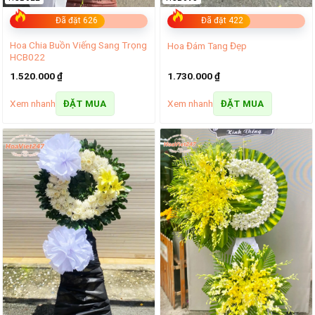
Đã đặt 626
Đã đặt 422
Hoa Chia Buồn Viếng Sang Trọng
Hoa Đám Tang Đẹp
HCB022
1.520.000
₫
1.730.000
₫
Xem nhanh
Xem nhanh
ĐẶT MUA
ĐẶT MUA