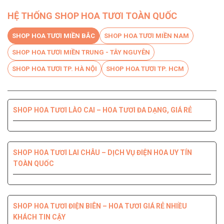
HỆ THỐNG SHOP HOA TƯƠI TOÀN QUỐC
SHOP HOA TƯƠI MIỀN BẮC
SHOP HOA TƯƠI MIỀN NAM
SHOP HOA TƯƠI MIỀN TRUNG - TÂY NGUYÊN
SHOP HOA TƯƠI TP. HÀ NỘI
SHOP HOA TƯƠI TP. HCM
SHOP HOA TƯƠI LÀO CAI – HOA TƯƠI ĐA DẠNG, GIÁ RẺ
SHOP HOA TƯƠI BẾN TRE DỊCH VỤ CHUYÊN NGHIỆP, CHẤT
SHOP HOA TƯƠI PHÚ YÊN ĐIỆN HOA CHẤT LƯỢNG HÀNG
SHOP HOA TƯƠI QUỐC OAI – HOA ĐẸP, GIAO NHANH
SHOP HOA TƯƠI QUẬN 8 – GIAO HOA TẬN NƠI TRONG 2H
LƯỢNG HÀNG ĐẦU
ĐẦU
SHOP HOA TƯƠI LAI CHÂU – DỊCH VỤ ĐIỆN HOA UY TÍN
TOÀN QUỐC
SHOP HOA TƯƠI THANH XUÂN – DỊCH VỤ ĐIỆN HOA CHẤT
SHOP HOA TƯƠI QUẬN 7 ĐẸP GIÁ RẺ GIAO NHANH 2H
SHOP HOA TƯƠI ĐỒNG NAI DỊCH VỤ ĐIỆN HOA TIỆN LỢI,
SHOP HOA TƯƠI NINH THUẬN – GIAO HOA NHANH CHÓNG,
LƯỢNG, GIÁ TỐT
NHANH CHÓNG
UY TÍN CHẤT LƯỢNG
SHOP HOA TƯƠI ĐIỆN BIÊN – HOA TƯƠI GIÁ RẺ NHIỀU
KHÁCH TIN CẬY
SHOP HOA TƯƠI QUẬN 6 – GIÁ TỐT GIAO HOA TẬN NHÀ