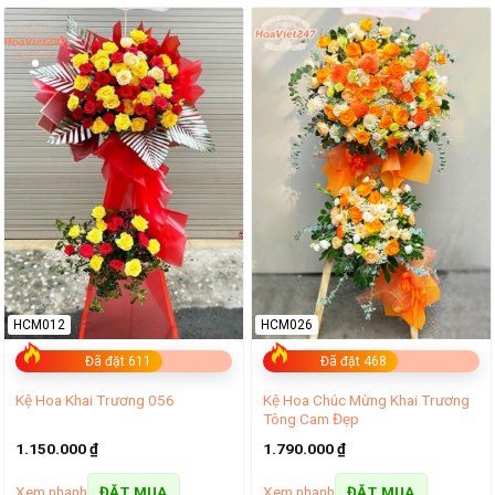
HCM012
HCM026
Đã đặt 611
Đã đặt 468
Kệ Hoa Chúc Mừng Khai Trương
Kệ Hoa Khai Trương 056
Tông Cam Đẹp
1.150.000
₫
1.790.000
₫
Xem nhanh
Xem nhanh
ĐẶT MUA
ĐẶT MUA