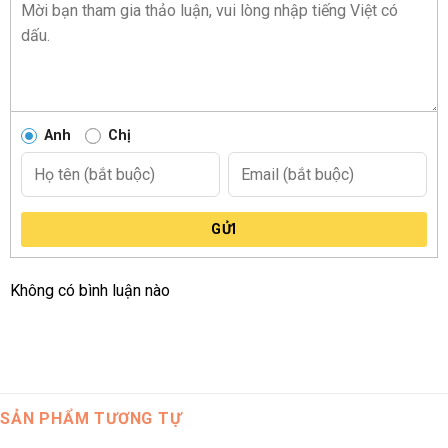
công trình, tòa nhà, văn phòng mới, như lời chúc thành công
và phát triển bền vững.
Buổi lễ khởi công:
Kệ hoa là cách thể hiện sự ủng hộ và kỳ
vọng vào một dự án thành công ngay từ những bước đầu
tiên.
Anh
Chị
Sự kiện đặc biệt:
Tặng kệ hoa trong các sự kiện lớn như
hội nghị, hội thảo, triển lãm để tôn vinh sự kiện và chúc
mừng sự phát triển.
GỬI
Tiệc tân gia:
Khi đến dự tiệc tân gia nhà mới của bạn bè
hoặc người thân, kệ hoa này là món quà tinh tế để chúc
mừng gia chủ về một tổ ấm mới đầy hạnh phúc và may
Không có bình luận nào
mắn.
SẢN PHẨM TƯƠNG TỰ