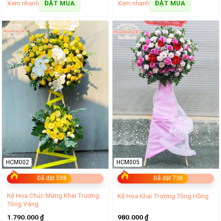
Xem nhanh
Xem nhanh
ĐẶT MUA
ĐẶT MUA
HCM002
HCM005
Đã đặt 598
Đã đặt 736
Kệ Hoa Chúc Mừng Khai Trương
Kệ Hoa Khai Trương Tông Hồng
Tông Vàng
1.790.000
₫
980.000
₫