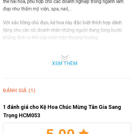
thể hài hòa, phù hợp cho các doanh nghiệp trong ngành làm
đẹp như thẩm mỹ viện, spa, nail,…
Với sắc hồng chủ đạo, kệ hoa này đặc biệt thích hợp dành
tặng cho các nữ doanh nhân những người đang từng bước
khẳng định vị thế của mình trên thương trường.
Ý Nghĩa Các Loài Hoa Có Trên Kệ Hoa Chúc
Mừng Tân Gia Sang Trọng
XEM THÊM
Trong bất kỳ buổi lễ nào, sự hiện diện của hoa tươi luôn là yếu
tố không thể thiếu, góp phần làm cho không khí trở nên tưng
bừng và rộn ràng hơn.
ĐÁNH GIÁ (1)
Kệ hoa với sự kết hợp tinh tế từ các loài hoa như hoa hồng,
hoa đồng tiền hồng, cúc mẫu đơn hồng, và mõm sói tạo nên
1 đánh giá cho
Kệ Hoa Chúc Mừng Tân Gia Sang
một bức tranh hoa rực rỡ và ý nghĩa.
Trọng HCM053
Hoa hồng, biểu tượng của tình yêu và lòng kính trọng, là lời
chúc cho một khởi đầu suôn sẻ và đầy nhiệt huyết. Hoa đồng