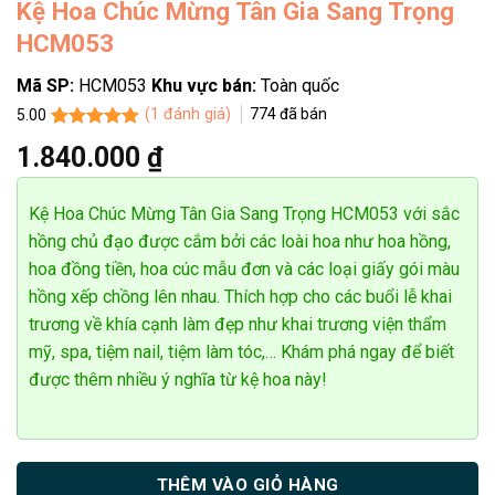
Kệ Hoa Chúc Mừng Tân Gia Sang Trọng
HCM053
Mã SP:
HCM053
Khu vực bán:
Toàn quốc
Võ Văn Chung
(
1
đánh giá)
774
đã bán
5.00
0971******
Đặt hàng thành công
15
phút trước
5.00
1
trên 5
1.840.000
₫
dựa trên
đánh giá
Kệ Hoa Chúc Mừng Tân Gia Sang Trọng HCM053 với sắc
hồng chủ đạo được cắm bởi các loài hoa như hoa hồng,
hoa đồng tiền, hoa cúc mẫu đơn và các loại giấy gói màu
hồng xếp chồng lên nhau. Thích hợp cho các buổi lễ khai
trương về khía cạnh làm đẹp như khai trương viện thẩm
mỹ, spa, tiệm nail, tiệm làm tóc,… Khám phá ngay để biết
được thêm nhiều ý nghĩa từ kệ hoa này!
THÊM VÀO GIỎ HÀNG