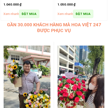
1.040.000
₫
1.050.000
₫
Xem nhanh
Xem nhanh
ĐẶT MUA
ĐẶT MUA
GẦN 30.000 KHÁCH HÀNG MÀ HOA VIỆT 247
ĐƯỢC PHỤC VỤ