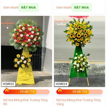
Xem nhanh
Xem nhanh
ĐẶT MUA
ĐẶT MUA
HCM022
HCM024
Đã đặt 718
Đã đặt 703
Kệ Hoa Mừng Khai Trương Tông
Kệ Hoa Mừng Khai Trương Tông
Đỏ
Vàng