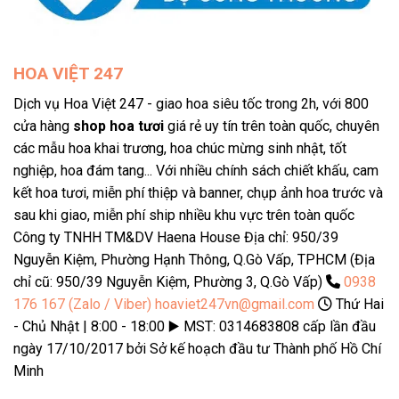
HOA VIỆT 247
Dịch vụ Hoa Việt 247 - giao hoa siêu tốc trong 2h, với 800
cửa hàng
shop hoa tươi
giá rẻ uy tín trên toàn quốc, chuyên
các mẫu hoa khai trương, hoa chúc mừng sinh nhật, tốt
nghiệp, hoa đám tang... Với nhiều chính sách chiết khấu, cam
kết hoa tươi, miễn phí thiệp và banner, chụp ảnh hoa trước và
sau khi giao, miễn phí ship nhiều khu vực trên toàn quốc
Công ty TNHH TM&DV Haena House Địa chỉ: 950/39
Nguyễn Kiệm, Phường Hạnh Thông, Q.Gò Vấp, TPHCM (Địa
chỉ cũ: 950/39 Nguyễn Kiệm, Phường 3, Q.Gò Vấp)
0938
176 167 (Zalo / Viber)
hoaviet247vn@gmail.com
Thứ Hai
- Chủ Nhật | 8:00 - 18:00 ▶️ MST: 0314683808 cấp lần đầu
ngày 17/10/2017 bởi Sở kế hoạch đầu tư Thành phố Hồ Chí
Minh