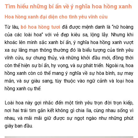
Tìm hiểu những bí ẩn về ý nghĩa hoa hồng xanh
Hoa hồng xanh đại diện cho tình yêu vĩnh cửu
Từ lâu,
bó hoa hồng tươi
đã được mệnh danh là “nữ hoàng
của các loài hoa” với vẻ đẹp kiêu sa, lộng lẫy. Nhưng khi
khoác lên mình sắc xanh bí ẩn, ý nghĩa hoa hồng xanh vượt
xa sự lãng mạn thông thường đó là biểu tượng của tình yêu
vĩnh cửu, sự chung thủy, và những khởi đầu mới, đồng thời
còn thể hiện sự bí ẩn, hy vọng, và sự phát triển
.
Ngoài ra, hoa
hồng xanh còn có thể mang ý nghĩa về sự hòa bình, sự may
mắn, và sự giàu sang, tùy thuộc vào ngữ cảnh và loại hoa
hồng xanh cụ thể.
Loài hoa này gợi nhắc đến một tình yêu trọn đời trọn kiếp,
nơi hai trái tim gắn kết không gì chia lìa, cùng nhau sống vì
nhau, và mãi mãi giữ được sự ngọt ngào như những phút
giây ban đầu.