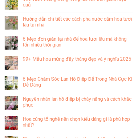
ý
luận
quả
nghĩa
ở
bông
Mẫu
Không
hồng
hoa
có
Hướng dẫn chi tiết các cách pha nước cắm hoa tươi
cài
chúc
bình
áo
mừng
luận
lâu tại nhà
trong
ngày
ở
văn
công
Các
Không
hóa
an
cách
có
6 Mẹo đơn giản tại nhà để hoa tươi lâu mà không
Việt
nhân
chưng
bình
Nam
dân
bông
luận
tốn nhiều thời gian
19/08
hồng
ở
đẹp
lâu
Hướng
Không
và
tàn
dẫn
có
99+ Mẫu hoa mừng đầy tháng đẹp và ý nghĩa 2025
ý
đơn
chi
bình
nghĩa
giản,
tiết
luận
Không
hiệu
các
ở
có
quả
cách
6
bình
pha
Mẹo
luận
6 Mẹo Chăm Sóc Lan Hồ Điệp Để Trong Nhà Cực Kì
nước
đơn
ở
cắm
giản
Dễ Dàng
99+
hoa
tại
Mẫu
tươi
nhà
Không
hoa
lâu
để
có
mừng
Nguyên nhân lan hồ điệp bị cháy nắng và cách khắc
tại
hoa
bình
đầy
nhà
tươi
luận
phục
tháng
lâu
ở
đẹp
mà
6
Không
và
không
Mẹo
có
ý
Hoa cúng tổ nghề nên chọn kiểu dáng gì là phù hợp
tốn
Chăm
bình
nghĩa
nhiều
Sóc
luận
nhất?
2025
thời
Lan
ở
gian
Hồ
Nguyên
Không
Điệp
nhân
có