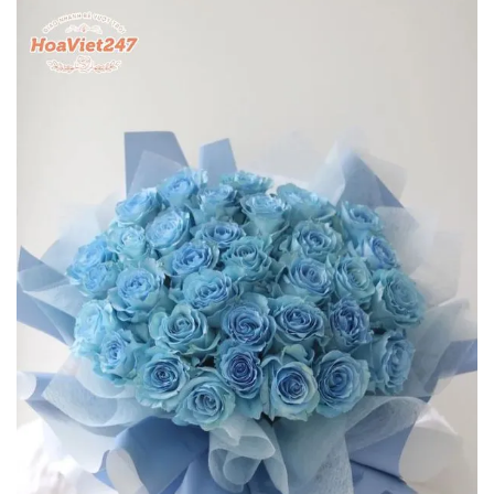
Phan Quốc Cường
0396 ******
Đặt hàng thành công
11
phút trước