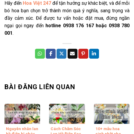
Hãy đến
Hoa Việt 247
để tận hưởng sự khác biệt, và để mỗi
bó hoa bạn chọn trở thành món quà ý nghĩa, sang trọng và
đầy cảm xúc. Để được tư vấn hoặc đặt mua, đừng ngần
ngại gọi ngay đến
hotline 0938 176 167 hoặc 0938 780
001
.
BÀI ĐĂNG LIÊN QUAN
Nguyên nhân lan
Cách Chăm Sóc
10+ mẫu hoa
hồ điệp bị cháy
Lan Hồ Điệp Sau
sinh nhật cho