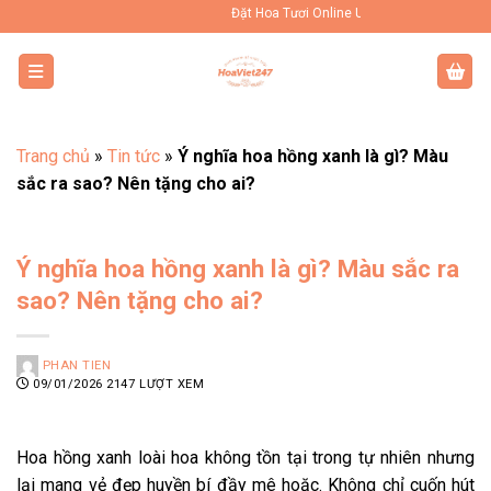
Bỏ
Đặt Hoa Tươi Online Uy Tín Toàn Quốc
qua
nội
dung
Trang chủ
»
Tin tức
»
Ý nghĩa hoa hồng xanh là gì? Màu
sắc ra sao? Nên tặng cho ai?
Ý nghĩa hoa hồng xanh là gì? Màu sắc ra
sao? Nên tặng cho ai?
PHAN TIEN
09/01/2026
2147 LƯỢT XEM
Hoa hồng xanh loài hoa không tồn tại trong tự nhiên nhưng
lại mang vẻ đẹp huyền bí đầy mê hoặc. Không chỉ cuốn hút