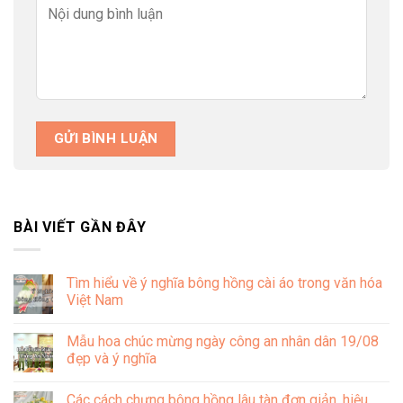
BÀI VIẾT GẦN ĐÂY
Tìm hiểu về ý nghĩa bông hồng cài áo trong văn hóa
Việt Nam
Không
có
Mẫu hoa chúc mừng ngày công an nhân dân 19/08
bình
luận
đẹp và ý nghĩa
ở
Tìm
Không
hiểu
có
Các cách chưng bông hồng lâu tàn đơn giản, hiệu
về
bình