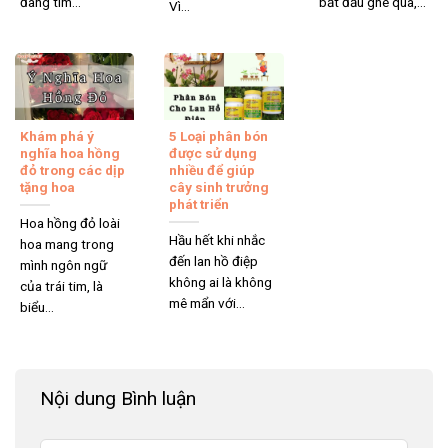
đang tìm...
bắt đầu ghé qua,...
Vì...
Khám phá ý
5 Loại phân bón
nghĩa hoa hồng
được sử dụng
đỏ trong các dịp
nhiều để giúp
tặng hoa
cây sinh trưởng
phát triển
Hoa hồng đỏ loài
Hầu hết khi nhắc
hoa mang trong
đến lan hồ điệp
mình ngôn ngữ
không ai là không
của trái tim, là
mê mẩn với...
biểu...
Nội dung Bình luận