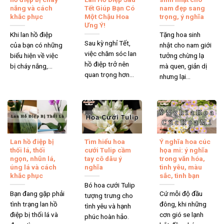
nắng và cách
Tết Giúp Bạn Có
nam đẹp sang
khắc phục
Một Chậu Hoa
trọng, ý nghĩa
Ưng Ý!
Khi lan hồ điệp
Tặng hoa sinh
Sau kỳ nghỉ Tết,
của bạn có những
nhật cho nam giới
việc chăm sóc lan
biểu hiện về việc
tưởng chừng lạ
hồ điệp trở nên
bị cháy nắng,...
mà quen, giản dị
quan trọng hơn...
nhưng lại...
Lan hồ điệp bị
Tìm hiểu hoa
Ý nghĩa hoa cúc
thối lá, thối
cưới Tulip cầm
họa mi: ý nghĩa
ngọn, nhũn lá,
tay cô dâu ý
trong văn hóa,
úng lá và cách
nghĩa
tình yêu, màu
khắc phục
sắc, tình bạn
Bó hoa cưới Tulip
Bạn đang gặp phải
Cứ mỗi độ đầu
tượng trưng cho
tình trạng lan hồ
đông, khi những
tình yêu và hạnh
điệp bị thối lá và
cơn gió se lạnh
phúc hoàn hảo.