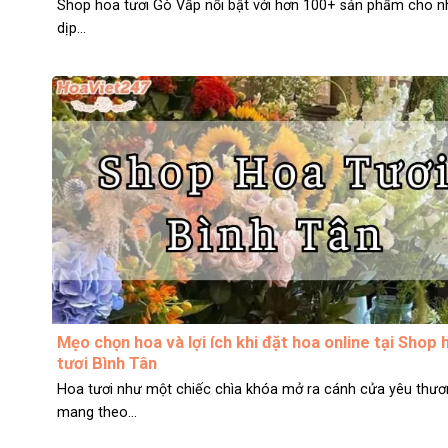
Shop hoa tươi Gò Vấp nổi bật với hơn 100+ sản phẩm cho n
dịp...
Mẹo chọn hoa và lợi ích khi đặt hoa online tại Shop 
tươi Bình Tân
Hoa tươi như một chiếc chìa khóa mở ra cánh cửa yêu thươ
mang theo...