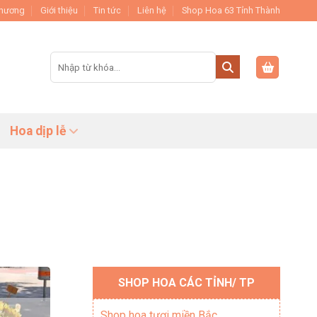
Thương
Giới thiệu
Tin tức
Liên hệ
Shop Hoa 63 Tỉnh Thành
Tìm
kiếm:
Hoa dịp lễ
SHOP HOA CÁC TỈNH/ TP
Shop hoa tươi miền Bắc