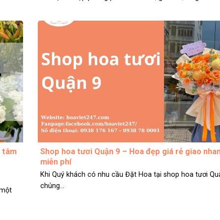
n tâm
Shop hoa tươi Quận 9 – Hoa đẹp giá rẻ giao nha
miễn phí
Khi Quý khách có nhu cầu Đặt Hoa tại shop hoa tươi Qu
chúng...
 một