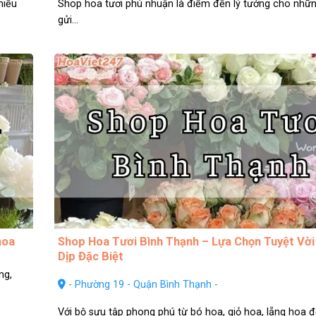
hiều
Shop hoa tươi phú nhuận là điểm đến lý tưởng cho nhữ
gửi...
hoa
Shop Hoa Tươi Bình Thạnh – Lựa Chọn Tuyệt Vời
Dịp Đặc Biệt
ng,
- Phường 19 - Quận Bình Thạnh -
Với bộ sưu tập phong phú từ bó hoa, giỏ hoa, lẵng hoa đế