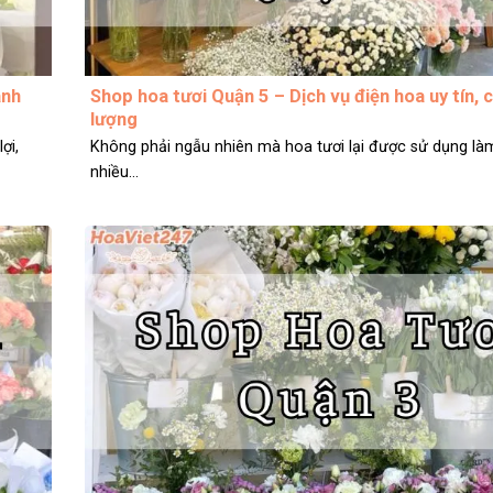
anh
Shop hoa tươi Quận 5 – Dịch vụ điện hoa uy tín, 
lượng
ợi,
Không phải ngẫu nhiên mà hoa tươi lại được sử dụng là
nhiều...