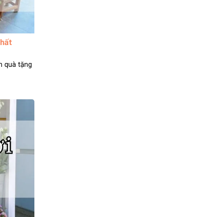
chất
m quà tặng