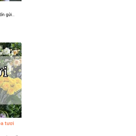
n gửi...
a tươi