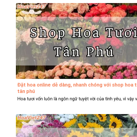
Đặt hoa online dễ dàng, nhanh chóng với shop hoa t
tân phú
Hoa tươi vốn luôn là ngôn ngữ tuyệt vời của tình yêu, vì vậy vi