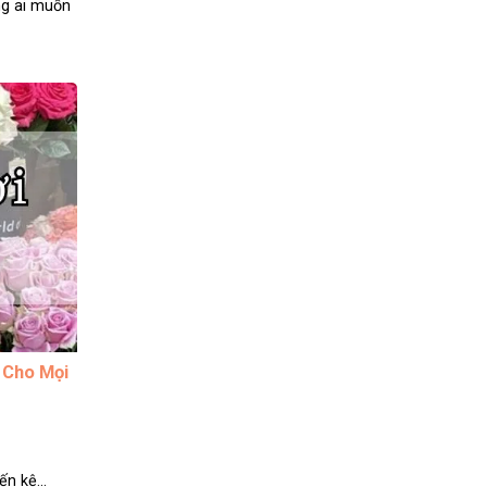
ng ai muốn
 Cho Mọi
n kệ...