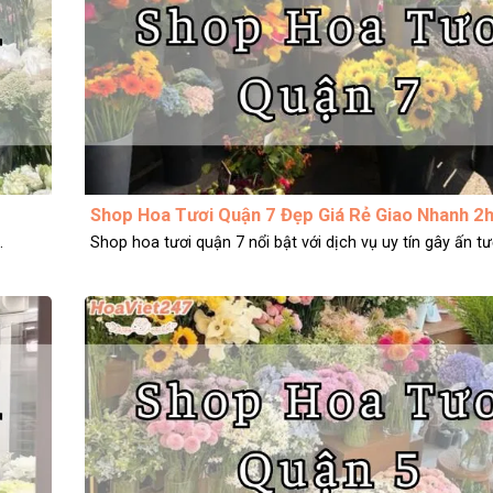
Shop Hoa Tươi Quận 7 Đẹp Giá Rẻ Giao Nhanh 2
.
Shop hoa tươi quận 7 nổi bật với dịch vụ uy tín gây ấn tượ