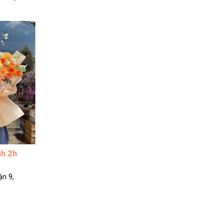
nh 2h
ận 9,