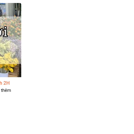
h 2H
ệ thêm