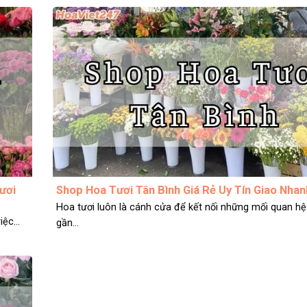
ươi
Shop Hoa Tươi Tân Bình Giá Rẻ Uy Tín Giao Nhan
Hoa tươi luôn là cánh cửa để kết nối những mối quan h
ệc...
gần...