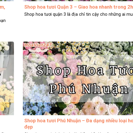
âm,
Shop hoa tươi Quận 3 – Giao hoa nhanh trong 2h
Shop hoa tươi quận 3 là địa chỉ tin cậy cho những ai muố
bạn
Shop hoa tươi Phú Nhuận – Đa dạng nhiều loại ho
đẹp