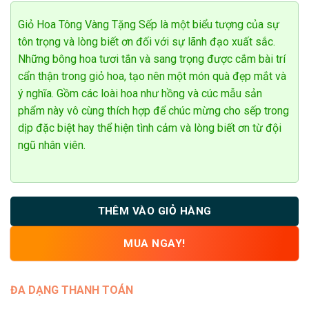
đánh giá
Giỏ Hoa Tông Vàng Tặng Sếp là một biểu tượng của sự
tôn trọng và lòng biết ơn đối với sự lãnh đạo xuất sắc.
Những bông hoa tươi tắn và sang trọng được cắm bài trí
Vũ Quang Minh
0908*******
Đặt hàng thành công
cẩn thận trong giỏ hoa, tạo nên một món quà đẹp mắt và
3
phút trước
ý nghĩa. Gồm các loài hoa như hồng và cúc mẫu sản
phẩm này vô cùng thích hợp để chúc mừng cho sếp trong
dịp đặc biệt hay thể hiện tình cảm và lòng biết ơn từ đội
ngũ nhân viên.
THÊM VÀO GIỎ HÀNG
MUA NGAY!
ĐA DẠNG THANH TOÁN