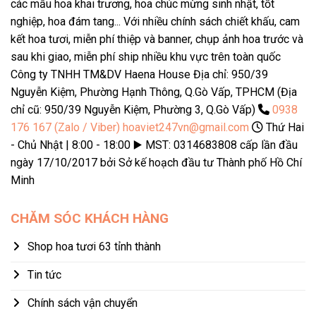
các mẫu hoa khai trương, hoa chúc mừng sinh nhật, tốt
nghiệp, hoa đám tang... Với nhiều chính sách chiết khấu, cam
kết hoa tươi, miễn phí thiệp và banner, chụp ảnh hoa trước và
sau khi giao, miễn phí ship nhiều khu vực trên toàn quốc
Công ty TNHH TM&DV Haena House Địa chỉ: 950/39
Nguyễn Kiệm, Phường Hạnh Thông, Q.Gò Vấp, TPHCM (Địa
chỉ cũ: 950/39 Nguyễn Kiệm, Phường 3, Q.Gò Vấp)
0938
176 167 (Zalo / Viber)
hoaviet247vn@gmail.com
Thứ Hai
- Chủ Nhật | 8:00 - 18:00 ▶️ MST: 0314683808 cấp lần đầu
ngày 17/10/2017 bởi Sở kế hoạch đầu tư Thành phố Hồ Chí
Minh
CHĂM SÓC KHÁCH HÀNG
Shop hoa tươi 63 tỉnh thành
Tin tức
Chính sách vận chuyển