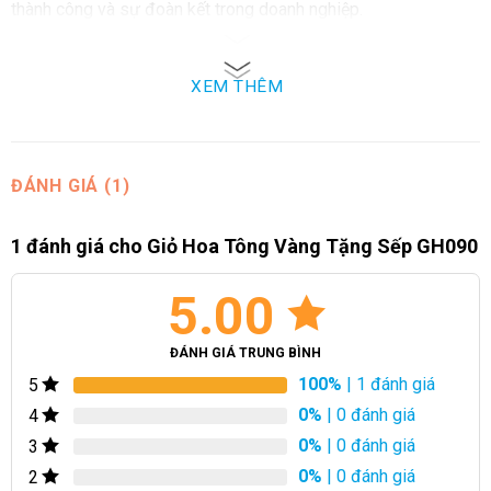
thành công và sự đoàn kết trong doanh nghiệp.
Cảm Ơn Sếp:
XEM THÊM
Khi bạn muốn bày tỏ lòng biết ơn và cảm ơn sếp về sự hỗ trợ,
sự dẫn dắt tận tâm, một Giỏ Hoa Tông Vàng sẽ là một lời chúc
ý nghĩa và trân trọng.
ĐÁNH GIÁ (1)
Ngày Quốc Tế Phụ Nữ:
1 đánh giá cho
Giỏ Hoa Tông Vàng Tặng Sếp GH090
Đối với sếp nữ, ngày Quốc tế Phụ nữ là dịp lý tưởng để tặng
Giỏ Hoa Tông Vàng, thể hiện sự tôn trọng và động viên đối với
5.00
những phụ nữ lãnh đạo.
ĐÁNH GIÁ TRUNG BÌNH
Chia Tay hoặc Nghỉ Hưu:
100%
| 1 đánh giá
5
0%
| 0 đánh giá
4
Trong những dịp sếp sắp chia tay công ty hoặc nghỉ hưu, một
0%
| 0 đánh giá
3
Giỏ Hoa Tông Vàng là một lựa chọn lý tưởng để gửi đi những
lời chúc tốt đẹp và biểu tượng cho sự thành công đã đạt
0%
| 0 đánh giá
2