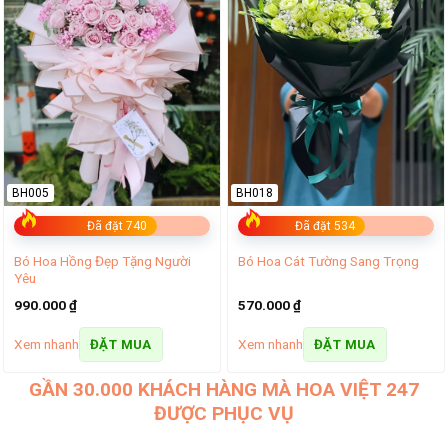
BH005
BH018
Đã đặt 740
Đã đặt 534
Bó Hoa Hồng Đẹp Tặng Người
Bó Hoa Cát Tường Sang Trọng
Yêu
990.000
₫
570.000
₫
Xem nhanh
Xem nhanh
ĐẶT MUA
ĐẶT MUA
GẦN 30.000 KHÁCH HÀNG MÀ HOA VIỆT 247
ĐƯỢC PHỤC VỤ