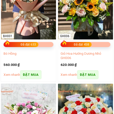
BH001
GH006
Đã đặt 633
Đã đặt 458
Giỏ Hoa Hướng Dương Nhỏ
Bó Hồng
GH006
560.000
₫
620.000
₫
Xem nhanh
Xem nhanh
ĐẶT MUA
ĐẶT MUA