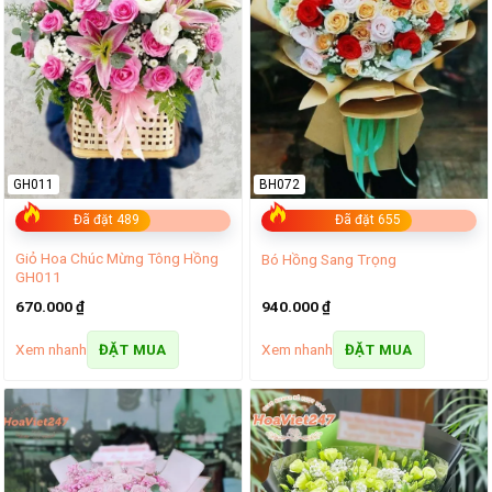
GH011
BH072
Đã đặt 489
Đã đặt 655
Giỏ Hoa Chúc Mừng Tông Hồng
Bó Hồng Sang Trọng
GH011
670.000
₫
940.000
₫
Xem nhanh
Xem nhanh
ĐẶT MUA
ĐẶT MUA