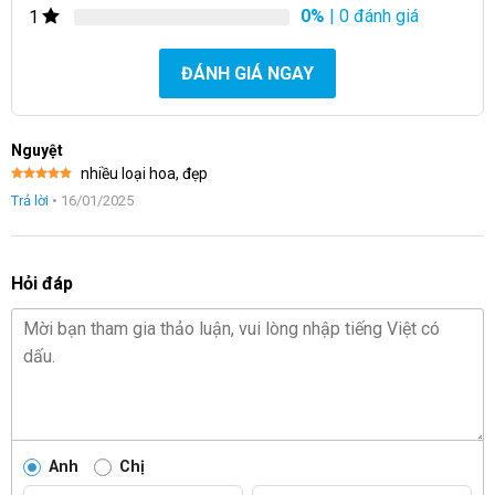
được.
0%
| 0 đánh giá
1
Quảng đường sự kiện và dịp khác nhau là cơ hội để tặng Giỏ
ĐÁNH GIÁ NGAY
Hoa Tông Vàng, mang đến không chỉ vẻ đẹp mà còn là ý nghĩa
và tình cảm chân thành.
Nguyệt
nhiều loại hoa, đẹp
Được xếp
Trả lời
•
16/01/2025
hạng
5
5
sao
Hỏi đáp
Anh
Chị