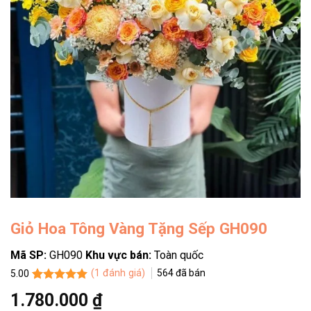
Giỏ Hoa Tông Vàng Tặng Sếp GH090
Mã SP:
GH090
Khu vực bán:
Toàn quốc
(
1
đánh giá)
564
đã bán
5.00
5.00
1
trên 5
1.780.000
₫
dựa trên