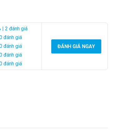
%
| 2 đánh giá
0 đánh giá
0 đánh giá
ĐÁNH GIÁ NGAY
0 đánh giá
0 đánh giá
phẩm nghệ thuật đẹp mắt, tràn đầy ý nghĩa.
 kỷ niệm.
rương độc đáo và chất lượng.
ơng trong việc truyền đạt những cảm xúc và ý nghĩa tốt
giao hàng đến đúng địa điểm, đúng thời điểm.