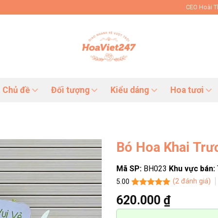
CEO Hoài 
Chủ đề
Đối tượng
Kiểu dáng
Hoa tươi
Bó Hoa Khai Tr
Mã SP:
BH023
Khu vực bán:
(
2
đánh giá)
5.00
5.00
2
trên 5
620.000
₫
dựa trên
đánh giá