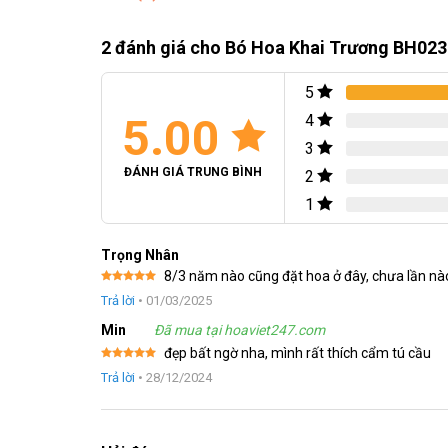
2 đánh giá cho
Bó Hoa Khai Trương BH023
5
5.00
4
3
ĐÁNH GIÁ TRUNG BÌNH
2
Lý do bạn nên chọn Bó Hoa Khai Trương làm quà:
1
Tuyển chọn từ những bông hoa tươi tại vườn: Mỗi bông
Trọng Nhân
Thiết kế hài hòa về màu sắc và ý nghĩa: Sự kết hợp độc
8/3 năm nào cũng đặt hoa ở đây, chưa lần nà
Được xếp
Đơn giản nhưng sang trọng: Bó hoa mang đến vẻ đẹp tinh
Trả lời
•
01/03/2025
hạng
5
5
sao
Min
Đã mua tại hoaviet247.com
Thiết kế bởi người thợ lành nghề: Sự tận tâm và tay n
đẹp bất ngờ nha, mình rất thích cẩm tú cầu
Sản phẩm bán chạy hàng đầu: Niềm tin và sự hài lòng 
Được xếp
Trả lời
•
28/12/2024
hạng
5
5
đẹp nhất.
sao
Đội ngũ nhân viên chuyên nghiệp của chúng tôi sẽ tận tìn