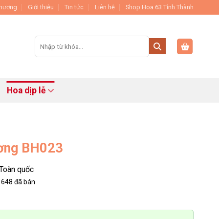
Thương
Giới thiệu
Tin tức
Liên hệ
Shop Hoa 63 Tỉnh Thành
Tìm
kiếm:
Hoa dịp lễ
ương BH023
Toàn quốc
648
đã bán