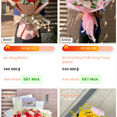
BH001
BH006
Đã đặt 633
Đã đặt 698
Bó Hoa Hồng Phấn Sang Trọng
Bó Hồng BH001
BH006
560.000
₫
530.000
₫
Xem nhanh
Xem nhanh
ĐẶT MUA
ĐẶT MUA