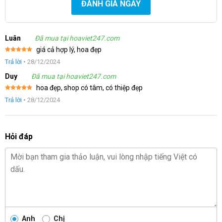
ĐÁNH GIÁ NGAY
Luân
Đã mua tại hoaviet247.com
giá cả hợp lý, hoa đẹp
Được xếp
Trả lời
•
28/12/2024
hạng
5
5
sao
Duy
Đã mua tại hoaviet247.com
hoa đẹp, shop có tâm, có thiệp đẹp
Được xếp
Trả lời
•
28/12/2024
hạng
5
5
sao
Hỏi đáp
Anh
Chị