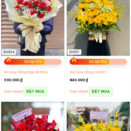
BH004
GH001
Đã đặt 676
Đã đặt 650
Bó Hoa Hồng Đẹp BH004
Giỏ Hoa Hồng GH001
590.000
₫
840.000
₫
Xem nhanh
Xem nhanh
ĐẶT MUA
ĐẶT MUA