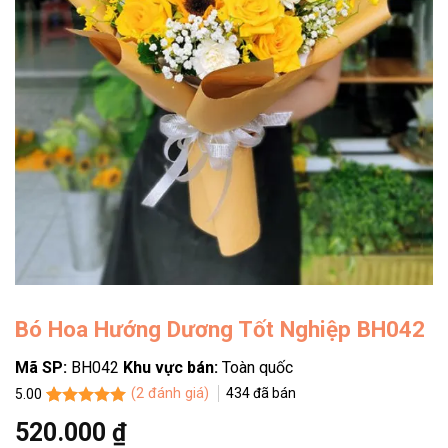
Bó Hoa Hướng Dương Tốt Nghiệp BH042
Mã SP:
BH042
Khu vực bán:
Toàn quốc
(
2
đánh giá)
434
đã bán
5.00
5.00
2
trên 5
520.000
₫
dựa trên