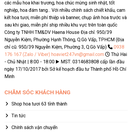
các mẫu hoa khai trương, hoa chúc mừng sinh nhật, tốt
nghiệp, hoa đám tang... Với nhiều chính sách chiết khấu, cam
kết hoa tươi, miễn phí thiệp và banner, chụp ảnh hoa trước và
sau khi giao, miễn phí ship nhiều khu vực trên toàn quốc
Công ty TNHH TM&DV Haena House Địa chỉ: 950/39
Nguyễn Kiệm, Phường Hạnh Thông, Q.Gò Vấp, TPHCM (Địa
chỉ cũ: 950/39 Nguyễn Kiệm, Phường 3, Q.Gò Vấp)
0938
176 167 (Zalo / Viber)
hoaviet247vn@gmail.com
Thứ Hai
- Chủ Nhật | 8:00 - 18:00 ▶️ MST: 0314683808 cấp lần đầu
ngày 17/10/2017 bởi Sở kế hoạch đầu tư Thành phố Hồ Chí
Minh
CHĂM SÓC KHÁCH HÀNG
Shop hoa tươi 63 tỉnh thành
Tin tức
Chính sách vận chuyển