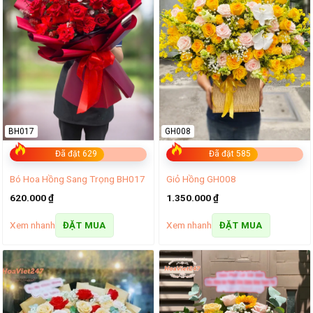
BH017
GH008
Đã đặt 629
Đã đặt 585
Bó Hoa Hồng Sang Trọng BH017
Giỏ Hồng GH008
620.000
₫
1.350.000
₫
Xem nhanh
Xem nhanh
ĐẶT MUA
ĐẶT MUA