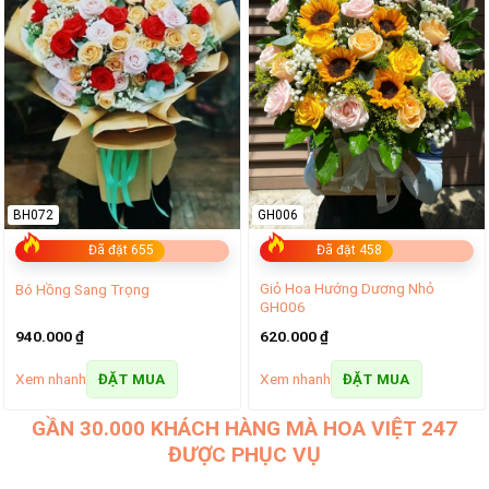
BH072
GH006
Đã đặt 655
Đã đặt 458
Giỏ Hoa Hướng Dương Nhỏ
Bó Hồng Sang Trọng
GH006
940.000
₫
620.000
₫
Xem nhanh
Xem nhanh
ĐẶT MUA
ĐẶT MUA
GẦN 30.000 KHÁCH HÀNG MÀ HOA VIỆT 247
ĐƯỢC PHỤC VỤ