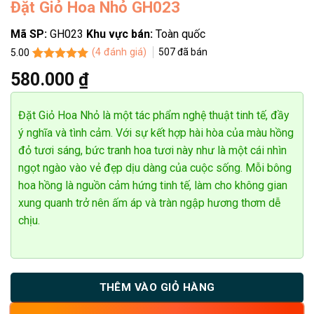
Đặt Giỏ Hoa Nhỏ GH023
Mã SP:
GH023
Khu vực bán:
Toàn quốc
(
4
đánh giá)
507
đã bán
5.00
5.00
4
trên 5
580.000
₫
Dương
dựa trên
t hàng thành công
đánh giá
c
Đặt Giỏ Hoa Nhỏ là một tác phẩm nghệ thuật tinh tế, đầy
ý nghĩa và tình cảm. Với sự kết hợp hài hòa của màu hồng
đỏ tươi sáng, bức tranh hoa tươi này như là một cái nhìn
ngọt ngào vào vẻ đẹp dịu dàng của cuộc sống. Mỗi bông
hoa hồng là nguồn cảm hứng tinh tế, làm cho không gian
xung quanh trở nên ấm áp và tràn ngập hương thơm dễ
chịu.
THÊM VÀO GIỎ HÀNG