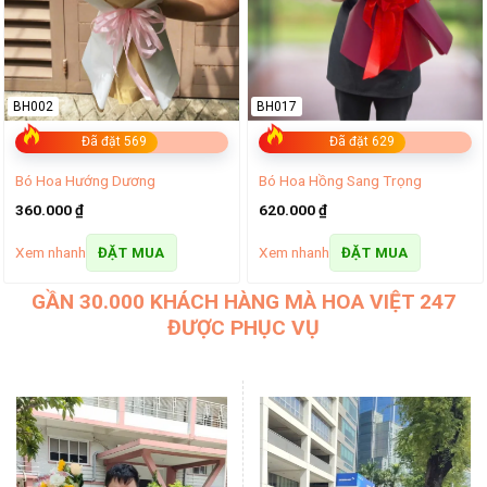
BH002
BH017
Đã đặt 569
Đã đặt 629
Bó Hoa Hướng Dương
Bó Hoa Hồng Sang Trọng
360.000
₫
620.000
₫
Xem nhanh
Xem nhanh
ĐẶT MUA
ĐẶT MUA
GẦN 30.000 KHÁCH HÀNG MÀ HOA VIỆT 247
ĐƯỢC PHỤC VỤ