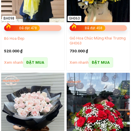
BH098
GH063
Đã đặt 478
Đã đặt 458
Giỏ Hoa Chúc Mừng Khai Trương
Bó Hoa Đẹp
GH063
520.000
₫
730.000
₫
Xem nhanh
Xem nhanh
ĐẶT MUA
ĐẶT MUA