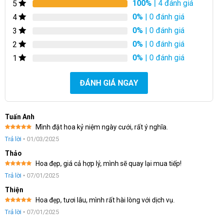
phúc và may mắn.
100%
| 4 đánh giá
5
0%
| 0 đánh giá
4
Shop hoa tươi Hoa Việt 247 không chỉ giao đến người nhận
0%
| 0 đánh giá
3
những bông hoa tươi ngon, mà còn kèm theo những lời chúc ý
0%
| 0 đánh giá
2
nghĩa và yêu thương trên tấm thiệp. Dành bất ngờ cho người
0%
| 0 đánh giá
1
thân của bạn bằng cách tặng Đặt Giỏ Hoa Nhỏ, chắc chắn mối
quan hệ của bạn sẽ trở nên tốt đẹp và ấm cúng hơn mỗi ngày.
ĐÁNH GIÁ NGAY
Tuấn Anh
Mình đặt hoa kỷ niệm ngày cưới, rất ý nghĩa.
Được xếp
Trả lời
•
01/03/2025
hạng
5
5
sao
Thảo
Hoa đẹp, giá cả hợp lý, mình sẽ quay lại mua tiếp!
Được xếp
Trả lời
•
07/01/2025
hạng
5
5
sao
Thiện
Hoa đẹp, tươi lâu, mình rất hài lòng với dịch vụ.
Được xếp
Trả lời
•
07/01/2025
hạng
5
5