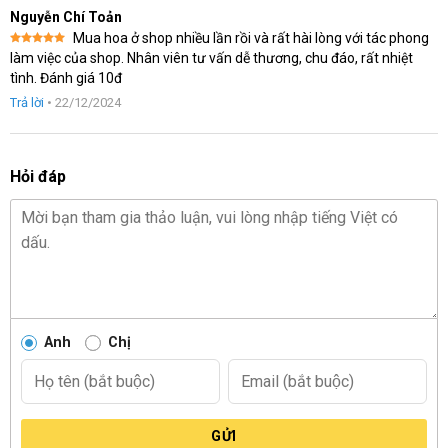
sao
Nguyễn Chí Toản
Mua hoa ở shop nhiều lần rồi và rất hài lòng với tác phong
Được xếp
làm việc của shop. Nhân viên tư vấn dễ thương, chu đáo, rất nhiệt
hạng
5
5
tình. Đánh giá 10đ
sao
Trả lời
•
22/12/2024
Hỏi đáp
Anh
Chị
GỬI