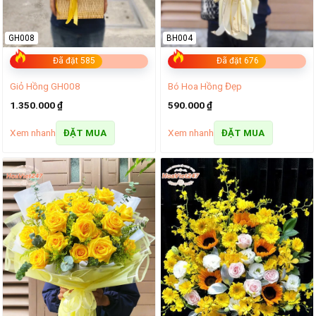
GH008
BH004
Đã đặt 585
Đã đặt 676
Giỏ Hồng GH008
Bó Hoa Hồng Đẹp
1.350.000
₫
590.000
₫
Xem nhanh
Xem nhanh
ĐẶT MUA
ĐẶT MUA