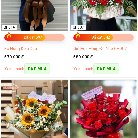
BH016
GH007
Đã đặt 597
Đã đặt 542
Bó Hồng Kem Dâu
Giỏ Hoa Hồng Đỏ Nhỏ GH007
570.000
₫
580.000
₫
Xem nhanh
Xem nhanh
ĐẶT MUA
ĐẶT MUA