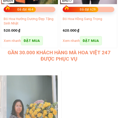
BH009
BH017
Đã đặt 464
Đã đặt 629
Bó Hoa Hướng Dương Đẹp Tặng
Bó Hoa Hồng Sang Trọng
Sinh Nhật
520.000
₫
620.000
₫
Xem nhanh
Xem nhanh
ĐẶT MUA
ĐẶT MUA
GẦN 30.000 KHÁCH HÀNG MÀ HOA VIỆT 247
ĐƯỢC PHỤC VỤ