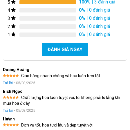
100%
| 3 đánh giá
5
0%
| 0 đánh giá
4
Hãy để Hoa Việt 247 là đối tác đáng tin cậy, truyền tải những
0%
| 0 đánh giá
3
tâm hồn yêu thơ và đam mê hoa quý khách hàng đến với nhau.
0%
| 0 đánh giá
Liên hệ ngay với chúng tôi để đặt hàng và chia sẻ niềm yêu
2
hoa ngay hôm nay!
0%
| 0 đánh giá
1
ĐÁNH GIÁ NGAY
Dương Hoàng
Giao hàng nhanh chóng và hoa luôn tươi tốt
Được xếp
Trả lời
•
05/03/2025
hạng
5
5
sao
Bích Ngọc
Chất lượng hoa luôn tuyệt vời, tôi không phải lo lắng khi
Được xếp
mua hoa ở đây
hạng
5
5
sao
Trả lời
•
05/03/2025
Huỳnh
Dịch vụ tốt, hoa tươi lâu và đẹp tuyệt vời.
Được xếp