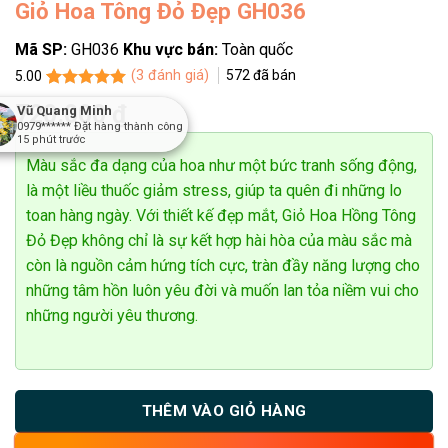
Giỏ Hoa Tông Đỏ Đẹp GH036
Mã SP:
GH036
Khu vực bán:
Toàn quốc
(
3
đánh giá)
572
đã bán
5.00
5.00
3
trên 5
720.000
₫
Vũ Quang Minh
dựa trên
0979******
Đặt hàng thành công
đánh giá
15
phút trước
Màu sắc đa dạng của hoa như một bức tranh sống động,
là một liều thuốc giảm stress, giúp ta quên đi những lo
toan hàng ngày. Với thiết kế đẹp mắt, Giỏ Hoa Hồng Tông
Đỏ Đẹp không chỉ là sự kết hợp hài hòa của màu sắc mà
còn là nguồn cảm hứng tích cực, tràn đầy năng lượng cho
những tâm hồn luôn yêu đời và muốn lan tỏa niềm vui cho
những người yêu thương.
THÊM VÀO GIỎ HÀNG