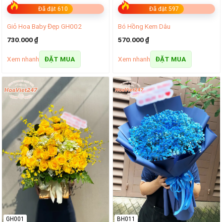
Đã đặt 610
Đã đặt 597
Giỏ Hoa Baby Đẹp GH002
Bó Hồng Kem Dâu
730.000
₫
570.000
₫
Xem nhanh
Xem nhanh
ĐẶT MUA
ĐẶT MUA
GH001
BH011