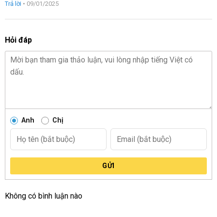
Trả lời
•
09/01/2025
hạng
5
5
sao
Hỏi đáp
Anh
Chị
GỬI
Không có bình luận nào