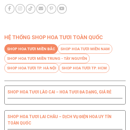
HỆ THỐNG SHOP HOA TƯƠI TOÀN QUỐC
SHOP HOA TƯƠI MIỀN BẮC
SHOP HOA TƯƠI MIỀN NAM
SHOP HOA TƯƠI MIỀN TRUNG - TÂY NGUYÊN
SHOP HOA TƯƠI TP. HÀ NỘI
SHOP HOA TƯƠI TP. HCM
SHOP HOA TƯƠI LÀO CAI – HOA TƯƠI ĐA DẠNG, GIÁ RẺ
SHOP HOA TƯƠI BẾN TRE DỊCH VỤ CHUYÊN NGHIỆP, CHẤT
SHOP HOA TƯƠI PHÚ YÊN ĐIỆN HOA CHẤT LƯỢNG HÀNG
SHOP HOA TƯƠI QUỐC OAI – HOA ĐẸP, GIAO NHANH
SHOP HOA TƯƠI QUẬN 8 – GIAO HOA TẬN NƠI TRONG 2H
LƯỢNG HÀNG ĐẦU
ĐẦU
SHOP HOA TƯƠI LAI CHÂU – DỊCH VỤ ĐIỆN HOA UY TÍN
TOÀN QUỐC