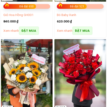
Đã đặt 650
Đã đặt 521
Giỏ Hoa Hồng GH001
Bó Baby Xanh
840.000
₫
620.000
₫
Xem nhanh
Xem nhanh
ĐẶT MUA
ĐẶT MUA