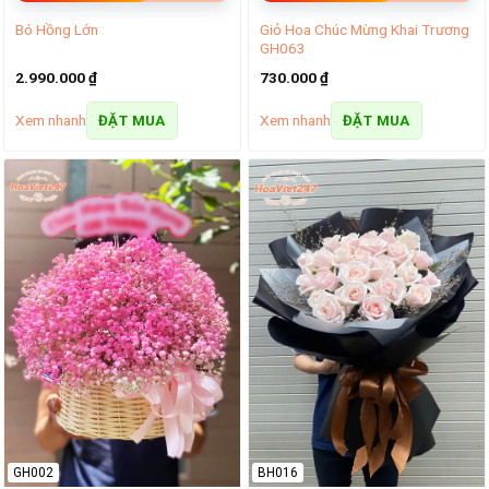
Giỏ Hoa Chúc Mừng Khai Trương
Bó Hồng Lớn
GH063
2.990.000
₫
730.000
₫
Xem nhanh
Xem nhanh
ĐẶT MUA
ĐẶT MUA
GH002
BH016