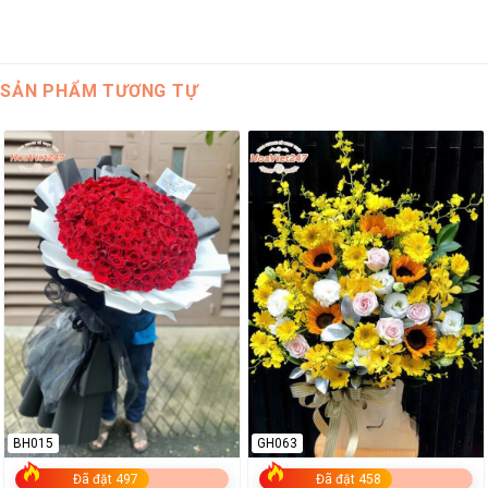
SẢN PHẨM TƯƠNG TỰ
BH015
GH063
Đã đặt 497
Đã đặt 458