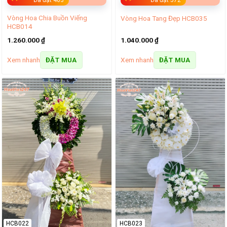
Đã đặt 463
Đã đặt 572
Vòng Hoa Chia Buồn Viếng
Vòng Hoa Tang Đẹp HCB035
HCB014
1.260.000
₫
1.040.000
₫
Xem nhanh
Xem nhanh
ĐẶT MUA
ĐẶT MUA
HCB022
HCB023