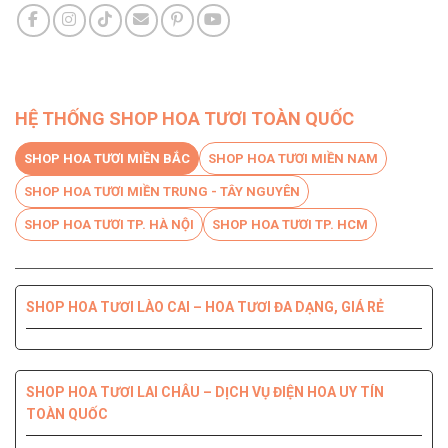
HỆ THỐNG SHOP HOA TƯƠI TOÀN QUỐC
SHOP HOA TƯƠI MIỀN BẮC
SHOP HOA TƯƠI MIỀN NAM
SHOP HOA TƯƠI MIỀN TRUNG - TÂY NGUYÊN
SHOP HOA TƯƠI TP. HÀ NỘI
SHOP HOA TƯƠI TP. HCM
SHOP HOA TƯƠI LÀO CAI – HOA TƯƠI ĐA DẠNG, GIÁ RẺ
SHOP HOA TƯƠI BẾN TRE DỊCH VỤ CHUYÊN NGHIỆP, CHẤT
SHOP HOA TƯƠI PHÚ YÊN ĐIỆN HOA CHẤT LƯỢNG HÀNG
SHOP HOA TƯƠI QUỐC OAI – HOA ĐẸP, GIAO NHANH
SHOP HOA TƯƠI QUẬN 8 – GIAO HOA TẬN NƠI TRONG 2H
LƯỢNG HÀNG ĐẦU
ĐẦU
SHOP HOA TƯƠI LAI CHÂU – DỊCH VỤ ĐIỆN HOA UY TÍN
TOÀN QUỐC
SHOP HOA TƯƠI THANH XUÂN – DỊCH VỤ ĐIỆN HOA CHẤT
SHOP HOA TƯƠI QUẬN 7 ĐẸP GIÁ RẺ GIAO NHANH 2H