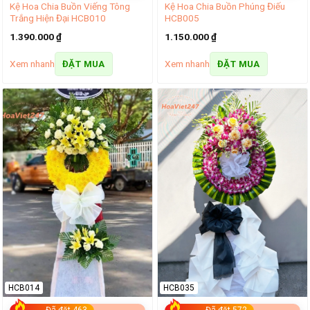
Kệ Hoa Chia Buồn Viếng Tông
Kệ Hoa Chia Buồn Phúng Điếu
Trắng Hiện Đại HCB010
HCB005
1.390.000
₫
1.150.000
₫
Xem nhanh
Xem nhanh
ĐẶT MUA
ĐẶT MUA
HCB014
HCB035