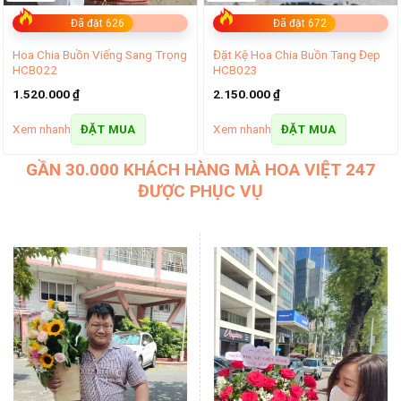
Đã đặt 626
Đã đặt 672
Hoa Chia Buồn Viếng Sang Trọng
Đặt Kệ Hoa Chia Buồn Tang Đẹp
HCB022
HCB023
1.520.000
₫
2.150.000
₫
Xem nhanh
Xem nhanh
ĐẶT MUA
ĐẶT MUA
GẦN 30.000 KHÁCH HÀNG MÀ HOA VIỆT 247
ĐƯỢC PHỤC VỤ