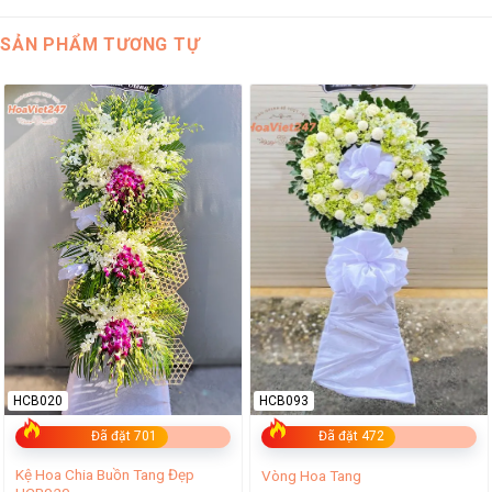
SẢN PHẨM TƯƠNG TỰ
HCB020
HCB093
Đã đặt 701
Đã đặt 472
Kệ Hoa Chia Buồn Tang Đẹp
Vòng Hoa Tang