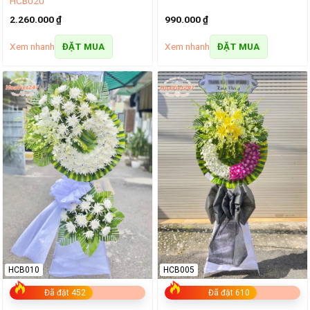
HCB020
2.260.000
₫
990.000
₫
Xem nhanh
Xem nhanh
ĐẶT MUA
ĐẶT MUA
HCB010
HCB005
Đã đặt 452
Đã đặt 610