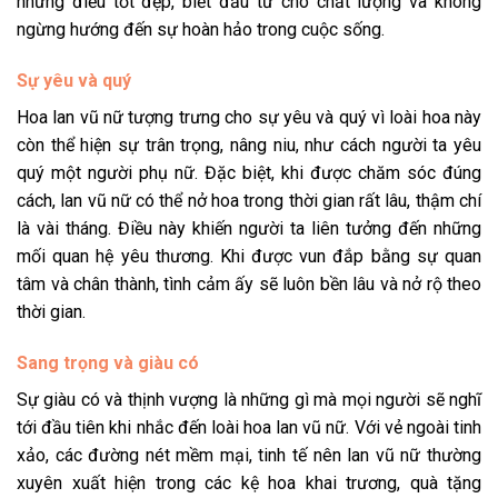
những điều tốt đẹp, biết đầu tư cho chất lượng và không
ngừng hướng đến sự hoàn hảo trong cuộc sống.
Sự yêu và quý
Hoa lan vũ nữ tượng trưng cho sự yêu và quý vì loài hoa này
còn thể hiện sự trân trọng, nâng niu, như cách người ta yêu
quý một người phụ nữ. Đặc biệt, khi được chăm sóc đúng
cách, lan vũ nữ có thể nở hoa trong thời gian rất lâu, thậm chí
là vài tháng. Điều này khiến người ta liên tưởng đến những
mối quan hệ yêu thương. Khi được vun đắp bằng sự quan
tâm và chân thành, tình cảm ấy sẽ luôn bền lâu và nở rộ theo
thời gian.
Sang trọng và giàu có
Sự giàu có và thịnh vượng là những gì mà mọi người sẽ nghĩ
tới đầu tiên khi nhắc đến loài hoa lan vũ nữ. Với vẻ ngoài tinh
xảo, các đường nét mềm mại, tinh tế nên lan vũ nữ thường
xuyên xuất hiện trong các kệ hoa khai trương, quà tặng