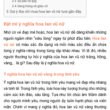
Sự yêu và quý
Sang trọng và giàu có
Gợi ý địa chỉ mua hoa lan vũ nữ tươi gần đây
Bật mí ý nghĩa hoa lan vũ nữ
Nhờ có vẻ đẹp mê hoặc, hoa lan vũ nữ dễ dàng khiến những
người ngắm nhìn “xiêu lòng” ngay từ phút đầu tiên.
Hoa lan
vũ nữ
có màu sắc đa dạng và mỗi màu sắc đều ẩn chứa
từng ý nghĩa riêng trong từng dịp khác nhau. Vì lẽ đó, nhiều
người thường tự hỏi ý nghĩa của hoa lan vũ nữ trắng, hồng,
vàng,… là gì? Sau đây là ý nghĩa hoa vũ nữ:
Ý nghĩa hoa lan vũ nữ vàng trong tình yêu
Ý nghĩa hoa lan vũ nữ trong tình yêu mang vẻ đẹp nhẹ nhàng
và tinh tế. Trong tình yêu, loài hoa này tượng trưng cho những
cảm xúc kín đáo, sâu lắng. Tựa như lời chúc âm thầm dành
cho người mình yêu, mong người ấy luôn hạnh phúc và viên
mãn. Chính vì mang ý nghĩa đó, hoa lan vũ nữ vàng thường