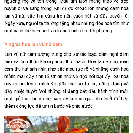
ngưỡng mộ và tôn trọng. Màu tím luôn mang theo vẻ đẹp
huyền bí và sang trọng. Khi được khoác lên những cánh hoa
lan vũ nữ, sắc tím càng trở nên cuốn hút và đầy quyến rũ.
Ngày xưa, người ta thường tặng nhau những đóa hoa tím như
một cách thể hiện sự trân trọng dành cho đối phương.
Ý nghĩa hoa lan vũ nữ cam
Lan vũ nữ cam tượng trưng cho sự táo bạo, dám nghĩ dám
làm và tinh thần không ngại thử thách. Hoa lan vũ nữ màu
cam thu hút ánh nhìn nhờ sắc màu rực rỡ và những cánh hoa
mảnh mai đầy tinh tế. Chính nhờ vẻ đẹp nổi bật ấy, loài hoa
này mang trong mình ý nghĩa của sự tự tin, năng động và
đầy nhiệt huyết. Với những ai đang bắt đầu hành trình mới,
một giỏ hoa lan vũ nữ cam sẽ là món quà cần thiết để tiếp
thêm động lực để tự tin bước về phía trước.