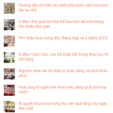
hồng
hoa
có
Hướng dẫn chi tiết các cách pha nước cắm hoa tươi
cài
chúc
bình
áo
mừng
luận
lâu tại nhà
trong
ngày
ở
văn
công
Các
Không
hóa
an
cách
có
6 Mẹo đơn giản tại nhà để hoa tươi lâu mà không
Việt
nhân
chưng
bình
Nam
dân
bông
luận
tốn nhiều thời gian
19/08
hồng
ở
đẹp
lâu
Hướng
Không
và
tàn
dẫn
có
99+ Mẫu hoa mừng đầy tháng đẹp và ý nghĩa 2025
ý
đơn
chi
bình
nghĩa
giản,
tiết
luận
Không
hiệu
các
ở
có
quả
cách
6
bình
pha
Mẹo
luận
6 Mẹo Chăm Sóc Lan Hồ Điệp Để Trong Nhà Cực Kì
nước
đơn
ở
cắm
giản
Dễ Dàng
99+
hoa
tại
Mẫu
tươi
nhà
Không
hoa
lâu
để
có
mừng
Nguyên nhân lan hồ điệp bị cháy nắng và cách khắc
tại
hoa
bình
đầy
nhà
tươi
luận
phục
tháng
lâu
ở
đẹp
mà
6
Không
và
không
Mẹo
có
ý
Hoa cúng tổ nghề nên chọn kiểu dáng gì là phù hợp
tốn
Chăm
bình
nghĩa
nhiều
Sóc
luận
nhất?
2025
thời
Lan
ở
gian
Hồ
Nguyên
Không
Điệp
nhân
có
Bí quyết chọn hoa mừng thọ làm quà tặng cho ngày
Để
lan
bình
Trong
hồ
luận
đặc biệt
Nhà
điệp
ở