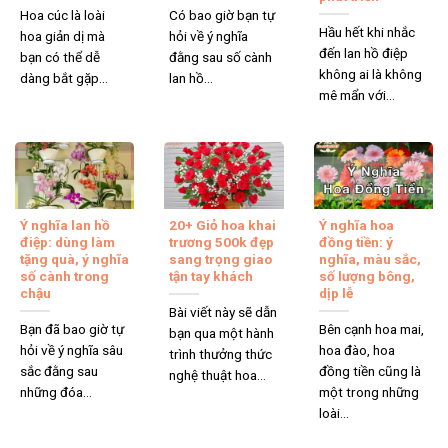
Hoa cúc là loài
Có bao giờ bạn tự
Hầu hết khi nhắc
hoa giản dị mà
hỏi về ý nghĩa
đến lan hồ điệp
bạn có thể dễ
đằng sau số cành
không ai là không
dàng bắt gặp...
lan hồ...
mê mẩn với...
Ý nghĩa lan hồ
20+ Giỏ hoa khai
Ý nghĩa hoa
điệp: dùng làm
trương 500k đẹp
đồng tiền: ý
tặng quà, ý nghĩa
sang trọng giao
nghĩa, màu sắc,
số cành trong
tận tay khách
số lượng bông,
chậu
dịp lễ
Bài viết này sẽ dẫn
Bạn đã bao giờ tự
Bên cạnh hoa mai,
bạn qua một hành
hỏi về ý nghĩa sâu
hoa đào, hoa
trình thưởng thức
sắc đằng sau
đồng tiền cũng là
nghệ thuật hoa...
những đóa...
một trong những
loài...