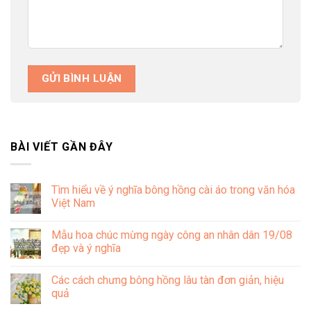
BÀI VIẾT GẦN ĐÂY
Tìm hiểu về ý nghĩa bông hồng cài áo trong văn hóa
Việt Nam
Không
có
Mẫu hoa chúc mừng ngày công an nhân dân 19/08
bình
luận
đẹp và ý nghĩa
ở
Tìm
Không
hiểu
có
Các cách chưng bông hồng lâu tàn đơn giản, hiệu
về
bình
ý
luận
quả
nghĩa
ở
bông
Mẫu
Không