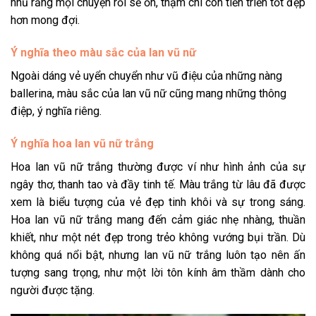
nhủ rằng mọi chuyện rồi sẽ ổn, thậm chí còn tiến triển tốt đẹp
hơn mong đợi.
Ý nghĩa theo màu sắc của lan vũ nữ
Ngoài dáng vẻ uyển chuyển như vũ điệu của những nàng
ballerina, màu sắc của lan vũ nữ cũng mang những thông
điệp, ý nghĩa riêng.
Ý nghĩa hoa lan vũ nữ trắng
Hoa lan vũ nữ trắng thường được ví như hình ảnh của sự
ngây thơ, thanh tao và đầy tinh tế. Màu trắng từ lâu đã được
xem là biểu tượng của vẻ đẹp tinh khôi và sự trong sáng.
Hoa lan vũ nữ trắng mang đến cảm giác nhẹ nhàng, thuần
khiết, như một nét đẹp trong trẻo không vướng bụi trần. Dù
không quá nổi bật, nhưng lan vũ nữ trắng luôn tạo nên ấn
tượng sang trọng, như một lời tôn kính âm thầm dành cho
người được tặng.