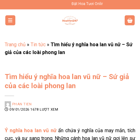
Bỏ
Đặt Hoa Tươi Online Uy Tín Toàn Quốc
qua
nội
dung
Trang chủ
»
Tin tức
»
Tìm hiểu ý nghĩa hoa lan vũ nữ – Sứ
giả của các loài phong lan
Tìm hiểu ý nghĩa hoa lan vũ nữ – Sứ giả
của các loài phong lan
PHAN TIEN
09/01/2026
1678 LƯỢT XEM
Ý nghĩa hoa lan vũ nữ
ẩn chứa ý nghĩa của may mắn, tích
cực, và sự sang trọng. Những cánh hoa lan vũ nữ gợi lên sự