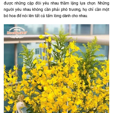
được những cặp đôi yêu nhau thầm lặng lựa chọn. Những
người yêu nhau không cần phải phô trương, họ chỉ cần một
bó hoa để nói lên tất cả tấm lòng dành cho nhau.
Trần Mạnh Tiền
0337******
Đặt hàng thành công
5
phút trước