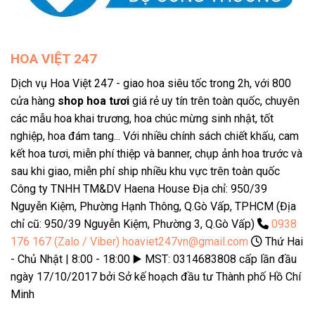
HOA VIỆT 247
Dịch vụ Hoa Việt 247 - giao hoa siêu tốc trong 2h, với 800
cửa hàng
shop hoa tươi
giá rẻ uy tín trên toàn quốc, chuyên
các mẫu hoa khai trương, hoa chúc mừng sinh nhật, tốt
nghiệp, hoa đám tang... Với nhiều chính sách chiết khấu, cam
kết hoa tươi, miễn phí thiệp và banner, chụp ảnh hoa trước và
sau khi giao, miễn phí ship nhiều khu vực trên toàn quốc
Công ty TNHH TM&DV Haena House Địa chỉ: 950/39
Nguyễn Kiệm, Phường Hạnh Thông, Q.Gò Vấp, TPHCM (Địa
chỉ cũ: 950/39 Nguyễn Kiệm, Phường 3, Q.Gò Vấp)
0938
176 167 (Zalo / Viber)
hoaviet247vn@gmail.com
Thứ Hai
- Chủ Nhật | 8:00 - 18:00 ▶️ MST: 0314683808 cấp lần đầu
ngày 17/10/2017 bởi Sở kế hoạch đầu tư Thành phố Hồ Chí
Minh