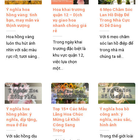
Ý nghĩa hoa
Hoa khai trương
6 Mẹo Chăm Sóc
hồng vàng: tình
quận 12 – Dịch
Lan Hồ Điệp Để
bạn, may mắn và
vụ giao hoa
Trong Nhà Cực
thịnh vượng
nhanh chóng giá
Kì Dễ Dàng
rẻ
Hoa hồng vàng
Với 6 mẹo chăm
Trong ngày khai
luôn thu hút ánh
sóc lan hồ điệp để
trương đặc biệt là
nhìn với sắc màu
trong nhà mà
khu vực quận 12,
rực rỡ, tươi sáng...
chúng ta sẽ...
việc lựa chọn
một...
Ý nghĩa hoa
Top 15+ Các Mẫu
Ý nghĩa hoa bồ
hồng phần: ý
Lẵng Hoa Chúc
công anh: ý
nghĩa, dịp tặng,
Mừng Lễ Khởi
nghĩa, màu sắc,
mua ở đâu
Công Sang
hình ảnh
Trọng
Với sắc hồng dịu
Trong thế giới loài