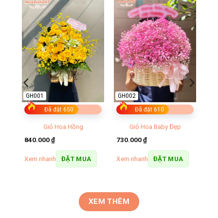
GH001
GH002
Đã đặt 650
Đã đặt 610
Giỏ Hoa Hồng
Giỏ Hoa Baby Đẹp
840.000
₫
730.000
₫
Xem nhanh
Xem nhanh
ĐẶT MUA
ĐẶT MUA
XEM THÊM