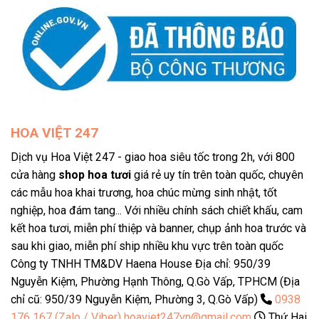
HOA VIỆT 247
Dịch vụ Hoa Việt 247 - giao hoa siêu tốc trong 2h, với 800
cửa hàng
shop hoa tươi
giá rẻ uy tín trên toàn quốc, chuyên
các mẫu hoa khai trương, hoa chúc mừng sinh nhật, tốt
nghiệp, hoa đám tang... Với nhiều chính sách chiết khấu, cam
kết hoa tươi, miễn phí thiệp và banner, chụp ảnh hoa trước và
sau khi giao, miễn phí ship nhiều khu vực trên toàn quốc
Công ty TNHH TM&DV Haena House Địa chỉ: 950/39
Nguyễn Kiệm, Phường Hạnh Thông, Q.Gò Vấp, TPHCM (Địa
chỉ cũ: 950/39 Nguyễn Kiệm, Phường 3, Q.Gò Vấp)
0938
176 167 (Zalo / Viber)
hoaviet247vn@gmail.com
Thứ Hai