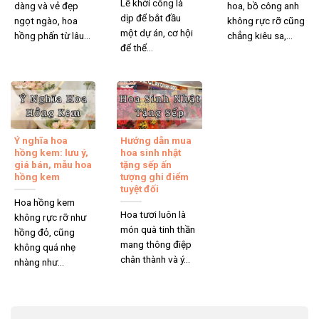
Lễ khởi công là
dàng và vẻ đẹp
hoa, bồ công anh
dịp để bắt đầu
ngọt ngào, hoa
không rực rỡ cũng
một dự án, cơ hội
hồng phấn từ lâu...
chẳng kiêu sa,...
để thể...
Ý nghĩa hoa
Hướng dẫn mua
hồng kem: lưu ý,
hoa sinh nhật
giá bán, mẫu hoa
tặng sếp ấn
hồng kem
tượng ghi điểm
tuyệt đối
Hoa hồng kem
Hoa tươi luôn là
không rực rỡ như
món quà tinh thần
hồng đỏ, cũng
mang thông điệp
không quá nhẹ
chân thành và ý...
nhàng như...