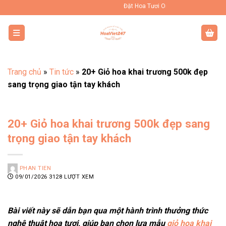
Bỏ
Đặt Hoa Tươi Online Uy Tín Toàn Quốc
qua
nội
dung
Trang chủ
»
Tin tức
»
20+ Giỏ hoa khai trương 500k đẹp
sang trọng giao tận tay khách
20+ Giỏ hoa khai trương 500k đẹp sang
trọng giao tận tay khách
PHAN TIEN
09/01/2026
3128 LƯỢT XEM
Bài viết này sẽ dẫn bạn qua một hành trình thưởng thức
nghệ thuật hoa tươi, giúp bạn chọn lựa mẫu
giỏ hoa khai