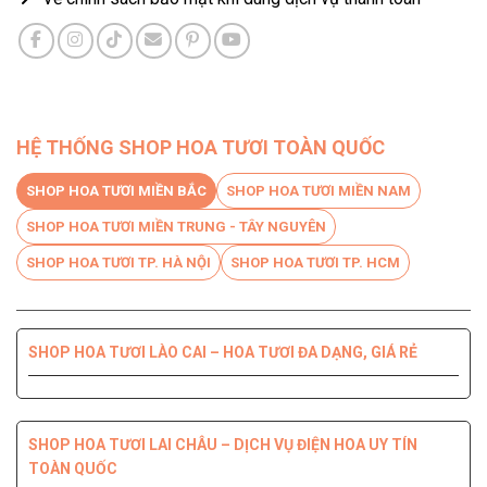
HỆ THỐNG SHOP HOA TƯƠI TOÀN QUỐC
SHOP HOA TƯƠI MIỀN BẮC
SHOP HOA TƯƠI MIỀN NAM
SHOP HOA TƯƠI MIỀN TRUNG - TÂY NGUYÊN
SHOP HOA TƯƠI TP. HÀ NỘI
SHOP HOA TƯƠI TP. HCM
SHOP HOA TƯƠI LÀO CAI – HOA TƯƠI ĐA DẠNG, GIÁ RẺ
SHOP HOA TƯƠI BẾN TRE DỊCH VỤ CHUYÊN NGHIỆP, CHẤT
SHOP HOA TƯƠI PHÚ YÊN ĐIỆN HOA CHẤT LƯỢNG HÀNG
SHOP HOA TƯƠI QUỐC OAI – HOA ĐẸP, GIAO NHANH
SHOP HOA TƯƠI QUẬN 8 – GIAO HOA TẬN NƠI TRONG 2H
LƯỢNG HÀNG ĐẦU
ĐẦU
SHOP HOA TƯƠI LAI CHÂU – DỊCH VỤ ĐIỆN HOA UY TÍN
TOÀN QUỐC