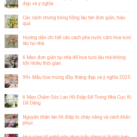
luận
đẹp và ý nghĩa
ở
Tìm
Không
hiểu
có
Các cách chưng bông hồng lâu tàn đơn giản, hiệu
về
bình
ý
luận
quả
nghĩa
ở
bông
Mẫu
Không
hồng
hoa
có
Hướng dẫn chi tiết các cách pha nước cắm hoa tươi
cài
chúc
bình
áo
mừng
luận
lâu tại nhà
trong
ngày
ở
văn
công
Các
Không
hóa
an
cách
có
6 Mẹo đơn giản tại nhà để hoa tươi lâu mà không
Việt
nhân
chưng
bình
Nam
dân
bông
luận
tốn nhiều thời gian
19/08
hồng
ở
đẹp
lâu
Hướng
Không
và
tàn
dẫn
có
99+ Mẫu hoa mừng đầy tháng đẹp và ý nghĩa 2025
ý
đơn
chi
bình
nghĩa
giản,
tiết
luận
Không
hiệu
các
ở
có
quả
cách
6
bình
pha
Mẹo
luận
6 Mẹo Chăm Sóc Lan Hồ Điệp Để Trong Nhà Cực Kì
nước
đơn
ở
cắm
giản
Dễ Dàng
99+
hoa
tại
Mẫu
tươi
nhà
Không
hoa
lâu
để
có
mừng
Nguyên nhân lan hồ điệp bị cháy nắng và cách khắc
tại
hoa
bình
đầy
nhà
tươi
luận
phục
tháng
lâu
ở
đẹp
mà
6
Không
và
không
Mẹo
có
ý
Hoa cúng tổ nghề nên chọn kiểu dáng gì là phù hợp
tốn
Chăm