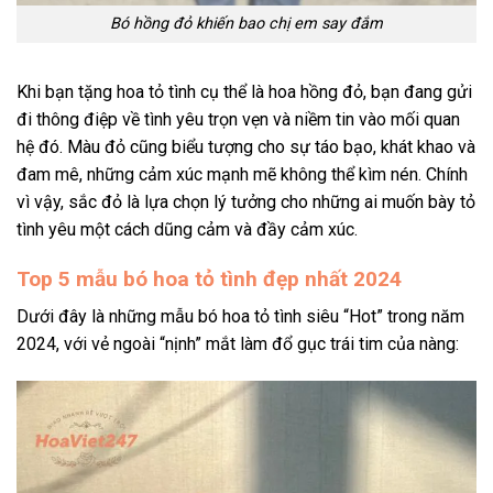
Bó hồng đỏ khiến bao chị em say đắm
Khi bạn tặng hoa tỏ tình cụ thể là hoa hồng đỏ, bạn đang gửi
đi thông điệp về tình yêu trọn vẹn và niềm tin vào mối quan
hệ đó. Màu đỏ cũng biểu tượng cho sự táo bạo, khát khao và
đam mê, những cảm xúc mạnh mẽ không thể kìm nén. Chính
vì vậy, sắc đỏ là lựa chọn lý tưởng cho những ai muốn bày tỏ
tình yêu một cách dũng cảm và đầy cảm xúc.
Top 5 mẫu bó hoa tỏ tình đẹp nhất 2024
Dưới đây là những mẫu bó hoa tỏ tình siêu “Hot” trong năm
2024, với vẻ ngoài “nịnh” mắt làm đổ gục trái tim của nàng: