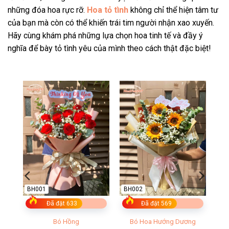
những đóa hoa rực rỡ.
Hoa tỏ tình
không chỉ thể hiện tâm tư
của bạn mà còn có thể khiến trái tim người nhận xao xuyến.
Hãy cùng khám phá những lựa chọn hoa tinh tế và đầy ý
nghĩa để bày tỏ tình yêu của mình theo cách thật đặc biệt!
BH001
BH002
Đã đặt 633
Đã đặt 569
ật
Bó Hồng
Bó Hoa Hướng Dương