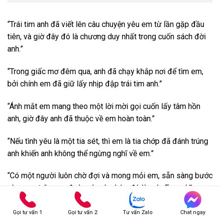
“Trái tim anh đã viết lên câu chuyện yêu em từ lần gặp đầu
tiên, và giờ đây đó là chương duy nhất trong cuốn sách đời
anh.”
“Trong giấc mơ đêm qua, anh đã chạy khắp nơi để tìm em,
bởi chính em đã giữ lấy nhịp đập trái tim anh.”
“Ánh mắt em mang theo một lời mời gọi cuốn lấy tâm hồn
anh, giờ đây anh đã thuộc về em hoàn toàn.”
“Nếu tình yêu là một tia sét, thì em là tia chớp đã đánh trúng
anh khiến anh không thể ngừng nghĩ về em.”
“Có một người luôn chờ đợi và mong mỏi em, sẵn sàng bước
cùng em trên con đường hạnh phúc, đó là anh. Em nghĩ
sao?”
Gọi tư vấn 1
Gọi tư vấn 2
Tư vấn Zalo
Chat ngay