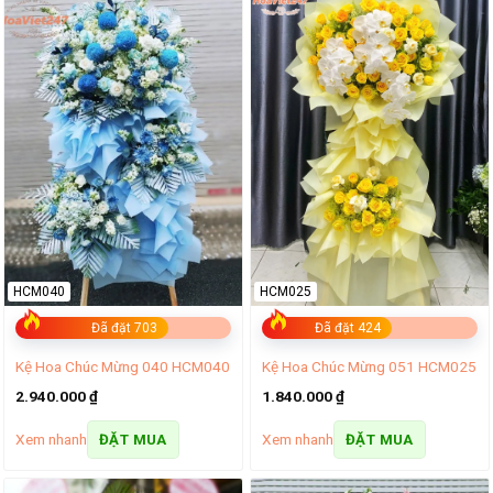
HCM040
HCM025
Đã đặt 703
Đã đặt 424
Kệ Hoa Chúc Mừng 040 HCM040
Kệ Hoa Chúc Mừng 051 HCM025
2.940.000
₫
1.840.000
₫
Xem nhanh
Xem nhanh
ĐẶT MUA
ĐẶT MUA