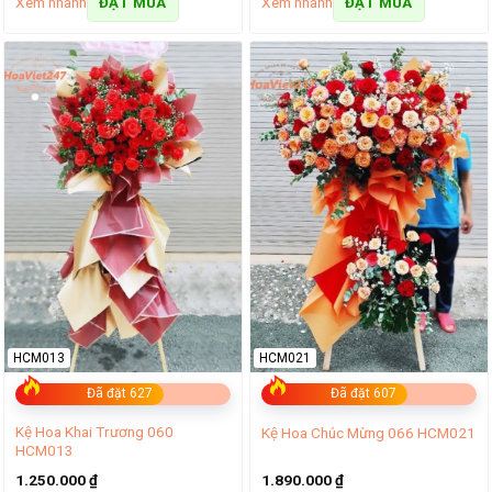
Xem nhanh
Xem nhanh
ĐẶT MUA
ĐẶT MUA
HCM013
HCM021
Đã đặt 627
Đã đặt 607
Kệ Hoa Khai Trương 060
Kệ Hoa Chúc Mừng 066 HCM021
HCM013
1.250.000
₫
1.890.000
₫