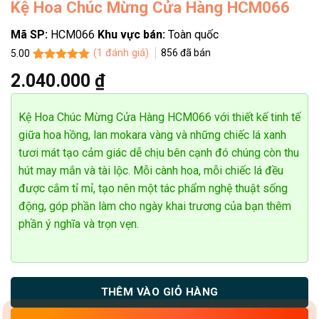
Kệ Hoa Chúc Mừng Cửa Hàng HCM066
Mã SP:
HCM066
Khu vực bán:
Toàn quốc
(
1
đánh giá)
856
đã bán
5.00
5.00
1
trên 5
2.040.000
₫
dựa trên
đánh giá
Kệ Hoa Chúc Mừng Cửa Hàng HCM066 với thiết kế tinh tế
giữa hoa hồng, lan mokara vàng và những chiếc lá xanh
tươi mát tạo cảm giác dễ chịu bên cạnh đó chúng còn thu
hút may mắn và tài lộc. Mỗi cành hoa, mỗi chiếc lá đều
được cắm tỉ mỉ, tạo nên một tác phẩm nghệ thuật sống
động, góp phần làm cho ngày khai trương của bạn thêm
phần ý nghĩa và trọn vẹn.
THÊM VÀO GIỎ HÀNG