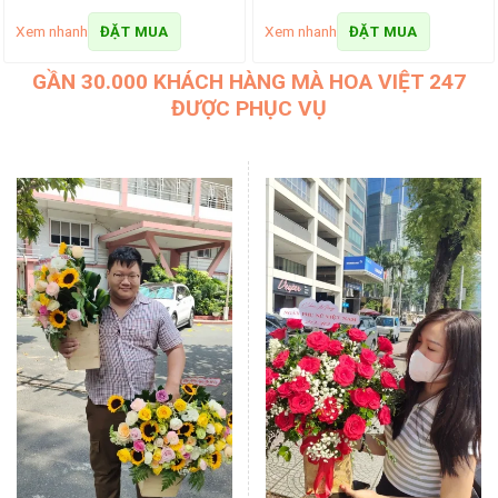
Xem nhanh
Xem nhanh
ĐẶT MUA
ĐẶT MUA
GẦN 30.000 KHÁCH HÀNG MÀ HOA VIỆT 247
ĐƯỢC PHỤC VỤ