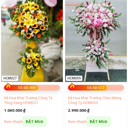
HCM027
HCM009
Đã đặt 458
Đã đặt 672
Kệ Hoa Khai Trương Công Ty
Kệ Hoa Khai Trương Chúc Mừng
Tông Vàng HCM027
Công Ty HCM009
1.040.000
₫
2.990.000
₫
Xem nhanh
Xem nhanh
ĐẶT MUA
ĐẶT MUA