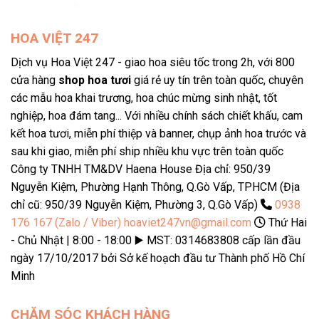
HOA VIỆT 247
Dịch vụ Hoa Việt 247 - giao hoa siêu tốc trong 2h, với 800
cửa hàng
shop hoa tươi
giá rẻ uy tín trên toàn quốc, chuyên
các mẫu hoa khai trương, hoa chúc mừng sinh nhật, tốt
nghiệp, hoa đám tang... Với nhiều chính sách chiết khấu, cam
kết hoa tươi, miễn phí thiệp và banner, chụp ảnh hoa trước và
sau khi giao, miễn phí ship nhiều khu vực trên toàn quốc
Công ty TNHH TM&DV Haena House Địa chỉ: 950/39
Nguyễn Kiệm, Phường Hạnh Thông, Q.Gò Vấp, TPHCM (Địa
chỉ cũ: 950/39 Nguyễn Kiệm, Phường 3, Q.Gò Vấp)
0938
176 167 (Zalo / Viber)
hoaviet247vn@gmail.com
Thứ Hai
- Chủ Nhật | 8:00 - 18:00 ▶️ MST: 0314683808 cấp lần đầu
ngày 17/10/2017 bởi Sở kế hoạch đầu tư Thành phố Hồ Chí
Minh
CHĂM SÓC KHÁCH HÀNG