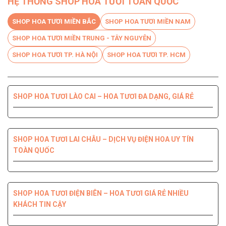
HỆ THỐNG SHOP HOA TƯƠI TOÀN QUỐC
SHOP HOA TƯƠI MIỀN BẮC
SHOP HOA TƯƠI MIỀN NAM
SHOP HOA TƯƠI MIỀN TRUNG - TÂY NGUYÊN
SHOP HOA TƯƠI TP. HÀ NỘI
SHOP HOA TƯƠI TP. HCM
SHOP HOA TƯƠI LÀO CAI – HOA TƯƠI ĐA DẠNG, GIÁ RẺ
SHOP HOA TƯƠI BẾN TRE DỊCH VỤ CHUYÊN NGHIỆP, CHẤT
SHOP HOA TƯƠI PHÚ YÊN ĐIỆN HOA CHẤT LƯỢNG HÀNG
SHOP HOA TƯƠI QUỐC OAI – HOA ĐẸP, GIAO NHANH
SHOP HOA TƯƠI QUẬN 8 – GIAO HOA TẬN NƠI TRONG 2H
LƯỢNG HÀNG ĐẦU
ĐẦU
SHOP HOA TƯƠI LAI CHÂU – DỊCH VỤ ĐIỆN HOA UY TÍN
TOÀN QUỐC
SHOP HOA TƯƠI THANH XUÂN – DỊCH VỤ ĐIỆN HOA CHẤT
SHOP HOA TƯƠI QUẬN 7 ĐẸP GIÁ RẺ GIAO NHANH 2H
SHOP HOA TƯƠI ĐỒNG NAI DỊCH VỤ ĐIỆN HOA TIỆN LỢI,
SHOP HOA TƯƠI NINH THUẬN – GIAO HOA NHANH CHÓNG,
LƯỢNG, GIÁ TỐT
NHANH CHÓNG
UY TÍN CHẤT LƯỢNG
SHOP HOA TƯƠI ĐIỆN BIÊN – HOA TƯƠI GIÁ RẺ NHIỀU
KHÁCH TIN CẬY
SHOP HOA TƯƠI QUẬN 6 – GIÁ TỐT GIAO HOA TẬN NHÀ
SHOP HOA TƯƠI HOÀNG MAI SẢN PHẨM ĐA DẠNG, ĐIỆN
NHANH 2H