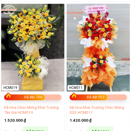
HCM019
HCM011
Đã đặt 704
Đã đặt 552
Kệ Hoa Chúc Mừng Khai Trương
Kệ Hoa Khai Trương Chúc Mừng
Tân Gia HCM019
053 HCM011
1.520.000
₫
1.420.000
₫