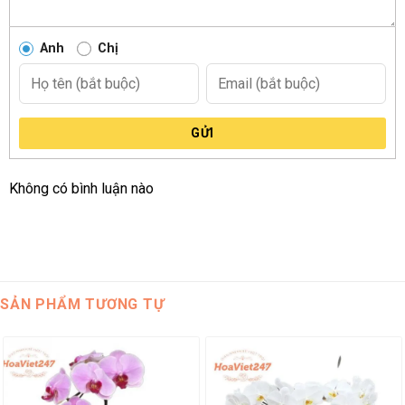
một chậu lan không chỉ thể hiện sự tôn kính mà còn gửi gắm
lời chúc về sự nghiệp vững vàng, những bước tiến mới đầy
Anh
Chị
thành công và phát triển.
GỬI
Không có bình luận nào
SẢN PHẨM TƯƠNG TỰ