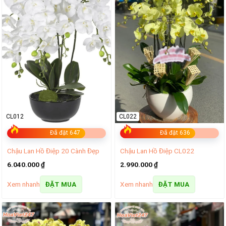
CL012
CL022
Đã đặt 647
Đã đặt 636
Chậu Lan Hồ Điệp 20 Cành Đẹp
Chậu Lan Hồ Điệp CL022
6.040.000
₫
2.990.000
₫
Xem nhanh
Xem nhanh
ĐẶT MUA
ĐẶT MUA