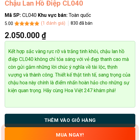
Chậu Lan Hồ Điệp CL040
Mã SP:
CL040
Khu vực bán:
Toàn quốc
(
1
đánh giá)
830
đã bán
5.00
5.00
1
trên 5
2.050.000
₫
dựa trên
đánh giá
Kết hợp sắc vàng rực rỡ và trắng tinh khôi, chậu lan hồ
điệp CL040 không chỉ tỏa sáng với vẻ đẹp thanh cao mà
còn gửi gắm những lời chúc ý nghĩa về tài lộc, thịnh
vượng và thành công. Thiết kế thật tinh tế, sang trọng của
chậu hoa này chính là điểm nhấn hoàn hảo cho những sự
kiện quan trọng. Hãy cùng Hoa Việt 247 khám phá!
THÊM VÀO GIỎ HÀNG
MUA NGAY!