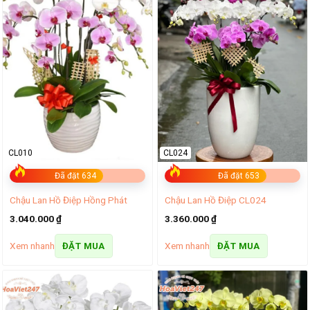
CL010
CL024
Đã đặt 634
Đã đặt 653
Chậu Lan Hồ Điệp Hồng Phát
Chậu Lan Hồ Điệp CL024
3.040.000
₫
3.360.000
₫
Xem nhanh
Xem nhanh
ĐẶT MUA
ĐẶT MUA