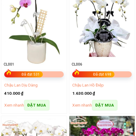
CL001
CL006
Đã đặt 531
Đã đặt 698
Chậu Lan Dịu Dàng
Chậu Lan Hồ Điệp
410.000
₫
1.630.000
₫
Xem nhanh
Xem nhanh
ĐẶT MUA
ĐẶT MUA