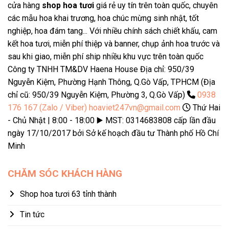
cửa hàng
shop hoa tươi
giá rẻ uy tín trên toàn quốc, chuyên
các mẫu hoa khai trương, hoa chúc mừng sinh nhật, tốt
nghiệp, hoa đám tang... Với nhiều chính sách chiết khấu, cam
kết hoa tươi, miễn phí thiệp và banner, chụp ảnh hoa trước và
sau khi giao, miễn phí ship nhiều khu vực trên toàn quốc
Công ty TNHH TM&DV Haena House Địa chỉ: 950/39
Nguyễn Kiệm, Phường Hạnh Thông, Q.Gò Vấp, TPHCM (Địa
chỉ cũ: 950/39 Nguyễn Kiệm, Phường 3, Q.Gò Vấp)
0938
176 167 (Zalo / Viber)
hoaviet247vn@gmail.com
Thứ Hai
- Chủ Nhật | 8:00 - 18:00 ▶️ MST: 0314683808 cấp lần đầu
ngày 17/10/2017 bởi Sở kế hoạch đầu tư Thành phố Hồ Chí
Minh
CHĂM SÓC KHÁCH HÀNG
Shop hoa tươi 63 tỉnh thành
Tin tức