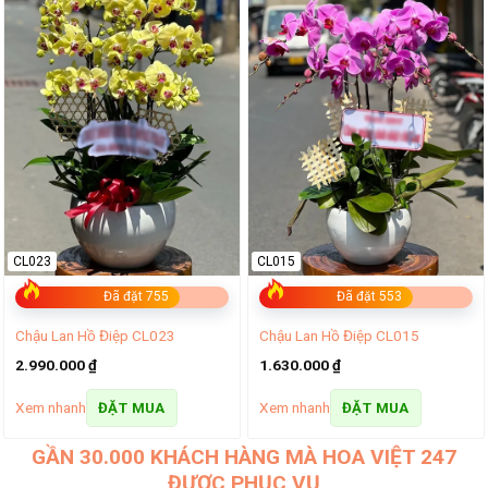
CL023
CL015
Đã đặt 755
Đã đặt 553
Chậu Lan Hồ Điệp CL023
Chậu Lan Hồ Điệp CL015
2.990.000
₫
1.630.000
₫
Xem nhanh
Xem nhanh
ĐẶT MUA
ĐẶT MUA
GẦN 30.000 KHÁCH HÀNG MÀ HOA VIỆT 247
ĐƯỢC PHỤC VỤ