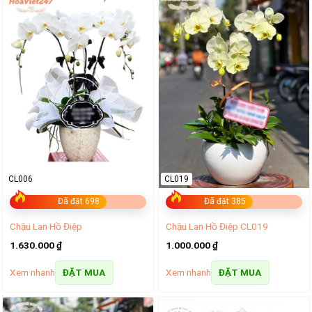
CL006
CL019
Đã đặt 698
Đã đặt 385
Chậu Lan Hồ Điệp
Chậu Lan Hồ Điệp CL019
1.630.000
₫
1.000.000
₫
Xem nhanh
Xem nhanh
ĐẶT MUA
ĐẶT MUA