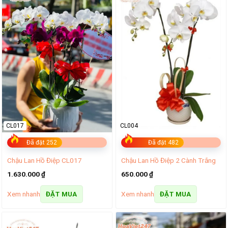
CL017
CL004
Đã đặt 252
Đã đặt 482
Chậu Lan Hồ Điệp CL017
Chậu Lan Hồ Điệp 2 Cành Trắng
1.630.000
₫
650.000
₫
Xem nhanh
Xem nhanh
ĐẶT MUA
ĐẶT MUA