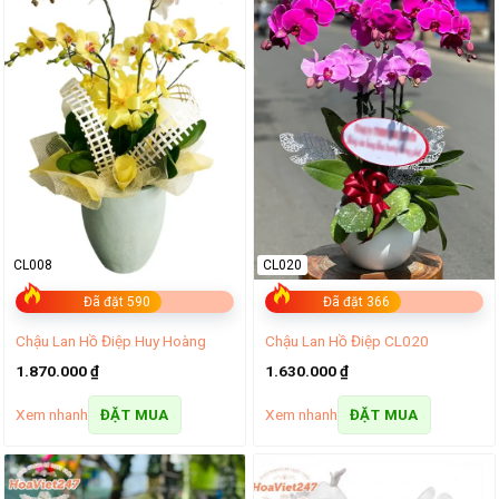
CL008
CL020
Đã đặt 590
Đã đặt 366
Chậu Lan Hồ Điệp Huy Hoàng
Chậu Lan Hồ Điệp CL020
1.870.000
₫
1.630.000
₫
Xem nhanh
Xem nhanh
ĐẶT MUA
ĐẶT MUA