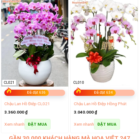
CL021
CL010
Đã đặt 636
Đã đặt 634
Chậu Lan Hồ Điệp CL021
Chậu Lan Hồ Điệp Hồng Phát
3.360.000
₫
3.040.000
₫
Xem nhanh
Xem nhanh
ĐẶT MUA
ĐẶT MUA
GẦN 30.000 KHÁCH HÀNG MÀ HOA VIỆT 247