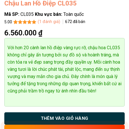
Chậu Lan Hồ Điệp CL035
Mã SP:
CL035
Khu vực bán:
Toàn quốc
(
1
đánh giá)
672
đã bán
5.00
5.00
1
trên 5
6.560.000
₫
dựa trên
đánh giá
Với hơn 20 cành lan hồ điệp vàng rực rỡ, chậu hoa CL035
không chỉ gây ấn tượng bởi sự đồ sộ và hoành tráng, mà
còn tỏa ra vẻ đẹp sang trọng đầy quyền uy. Mỗi cành hoa
vàng tươi là lời chúc phát tài, phát lộc, mang đến sự thịnh
vượng và may mắn cho gia chủ. Đây chính là món quà lý
tưởng để tặng trong những dịp quan trọng, khiến bất cứ ai
cũng phải trầm trồ ngay từ ánh nhìn đầu tiên!
THÊM VÀO GIỎ HÀNG