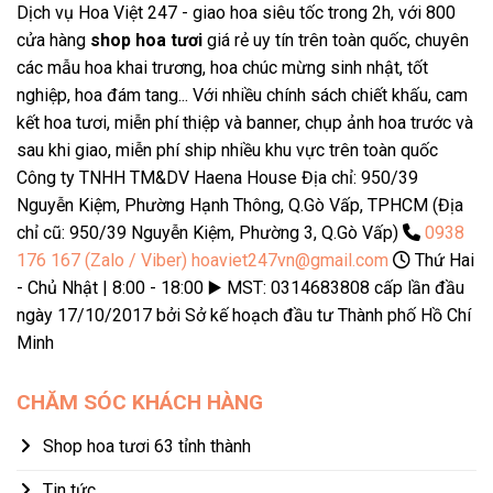
Dịch vụ Hoa Việt 247 - giao hoa siêu tốc trong 2h, với 800
cửa hàng
shop hoa tươi
giá rẻ uy tín trên toàn quốc, chuyên
các mẫu hoa khai trương, hoa chúc mừng sinh nhật, tốt
nghiệp, hoa đám tang... Với nhiều chính sách chiết khấu, cam
kết hoa tươi, miễn phí thiệp và banner, chụp ảnh hoa trước và
sau khi giao, miễn phí ship nhiều khu vực trên toàn quốc
Công ty TNHH TM&DV Haena House Địa chỉ: 950/39
Nguyễn Kiệm, Phường Hạnh Thông, Q.Gò Vấp, TPHCM (Địa
chỉ cũ: 950/39 Nguyễn Kiệm, Phường 3, Q.Gò Vấp)
0938
176 167 (Zalo / Viber)
hoaviet247vn@gmail.com
Thứ Hai
- Chủ Nhật | 8:00 - 18:00 ▶️ MST: 0314683808 cấp lần đầu
ngày 17/10/2017 bởi Sở kế hoạch đầu tư Thành phố Hồ Chí
Minh
CHĂM SÓC KHÁCH HÀNG
Shop hoa tươi 63 tỉnh thành
Tin tức