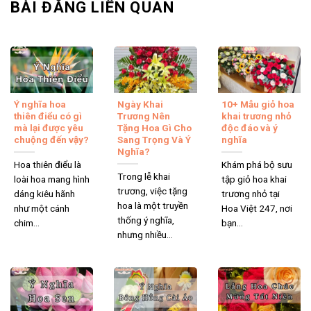
BÀI ĐĂNG LIÊN QUAN
Ý nghĩa hoa
Ngày Khai
10+ Mẫu giỏ hoa
thiên điểu có gì
Trương Nên
khai trương nhỏ
mà lại được yêu
Tặng Hoa Gì Cho
độc đáo và ý
chuộng đến vậy?
Sang Trọng Và Ý
nghĩa
Nghĩa?
Hoa thiên điểu là
Khám phá bộ sưu
Trong lễ khai
loài hoa mang hình
tập giỏ hoa khai
trương, việc tặng
dáng kiêu hãnh
trương nhỏ tại
hoa là một truyền
như một cánh
Hoa Việt 247, nơi
thống ý nghĩa,
chim...
bạn...
nhưng nhiều...