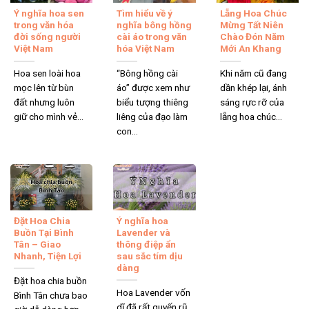
Ý nghĩa hoa sen
Tìm hiểu về ý
Lẵng Hoa Chúc
trong văn hóa
nghĩa bông hồng
Mừng Tất Niên
đời sống người
cài áo trong văn
Chào Đón Năm
Việt Nam
hóa Việt Nam
Mới An Khang
Hoa sen loài hoa
“Bông hồng cài
Khi năm cũ đang
mọc lên từ bùn
áo” được xem như
dần khép lại, ánh
đất nhưng luôn
biểu tượng thiêng
sáng rực rỡ của
giữ cho mình vẻ...
liêng của đạo làm
lẵng hoa chúc...
con...
Đặt Hoa Chia
Ý nghĩa hoa
Buồn Tại Bình
Lavender và
Tân – Giao
thông điệp ẩn
Nhanh, Tiện Lợi
sau sắc tím dịu
dàng
Đặt hoa chia buồn
Hoa Lavender vốn
Bình Tân chưa bao
dĩ đã rất quyến rũ