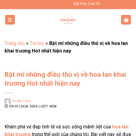
Bỏ
Đặt Hoa Tươi Online Uy Tín Toàn Quốc
qua
nội
dung
Trang chủ
»
Tin tức
»
Bật mí những điều thú vị về hoa lan
khai trương Hot nhất hiện nay
Bật mí những điều thú vị về hoa lan khai
trương Hot nhất hiện nay
PHAN TIEN
09/01/2026
3054 LƯỢT XEM
Khám phá vẻ đẹp tinh tế và sức sống mãnh liệt của
hoa lan
khai trương
trong thế giới của chúng tôi. Bài viết này sẽ đưa