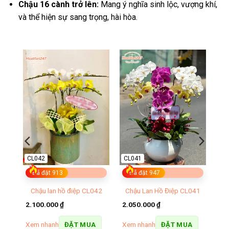
Chậu 16 cành trở lên:
Mang ý nghĩa sinh lộc, vượng khí,
và thể hiện sự sang trọng, hài hòa.
CL042
CL041
Đã đặt 913
Đã đặt 947
Chậu lan hồ điệp CL042
Chậu Lan Hồ Điệp CL041
035
2.100.000
₫
2.050.000
₫
Xem nhanh
Xem nhanh
ĐẶT MUA
ĐẶT MUA