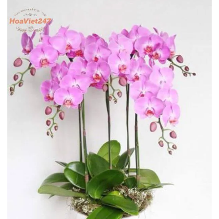
Ngô Thùy Dương
0764******
Đặt hàng thành công
10
phút trước