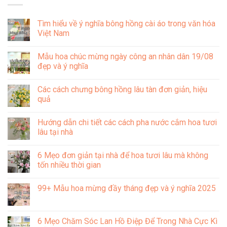
Tìm hiểu về ý nghĩa bông hồng cài áo trong văn hóa
Việt Nam
Không
có
Mẫu hoa chúc mừng ngày công an nhân dân 19/08
bình
luận
đẹp và ý nghĩa
ở
Tìm
Không
hiểu
có
Các cách chưng bông hồng lâu tàn đơn giản, hiệu
về
bình
ý
luận
quả
nghĩa
ở
bông
Mẫu
Không
hồng
hoa
có
Hướng dẫn chi tiết các cách pha nước cắm hoa tươi
cài
chúc
bình
áo
mừng
luận
lâu tại nhà
trong
ngày
ở
văn
công
Các
Không
hóa
an
cách
có
6 Mẹo đơn giản tại nhà để hoa tươi lâu mà không
Việt
nhân
chưng
bình
Nam
dân
bông
luận
tốn nhiều thời gian
19/08
hồng
ở
đẹp
lâu
Hướng
Không
và
tàn
dẫn
có
99+ Mẫu hoa mừng đầy tháng đẹp và ý nghĩa 2025
ý
đơn
chi
bình
nghĩa
giản,
tiết
luận
Không
hiệu
các
ở
có
quả
cách
6
bình
pha
Mẹo
luận
6 Mẹo Chăm Sóc Lan Hồ Điệp Để Trong Nhà Cực Kì
nước
đơn
ở