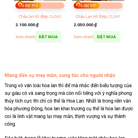
Đã đặt 913
Đã đặt 947
Chậu lan hồ điệp CL042
Chậu Lan Hồ Điệp CL041
035
2.100.000
₫
2.050.000
₫
Xem nhanh
Xem nhanh
ĐẶT MUA
ĐẶT MUA
Mang đến sự may mắn, sung túc cho người nhận
Trong vô vàn loài hoa lan thì để mà nhắc đến biểu tượng của
sự giàu có và sang trọng mà còn nổi tiếng với ý nghĩa phong
thủy tích cực thì chỉ có thể là Hoa Lan. Nhất là trong nền văn
hóa phương Đông,
hoa lan khai trương
cụ thể là hoa lan được
coi là linh vật mang lại may mắn, thịnh vượng và sự thành
công.