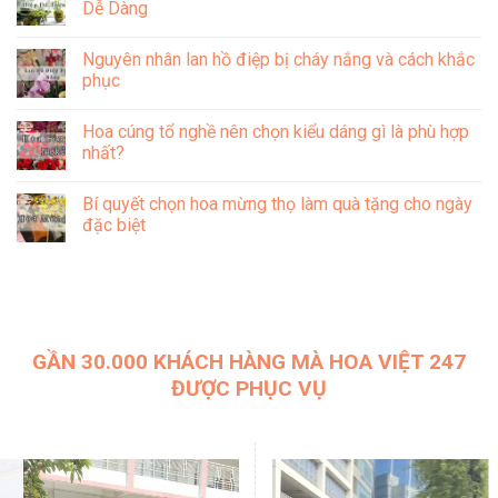
cắm
giản
Dễ Dàng
99+
hoa
tại
Mẫu
tươi
nhà
Không
hoa
lâu
để
có
mừng
Nguyên nhân lan hồ điệp bị cháy nắng và cách khắc
tại
hoa
bình
đầy
nhà
tươi
luận
phục
tháng
lâu
ở
đẹp
mà
6
Không
và
không
Mẹo
có
ý
Hoa cúng tổ nghề nên chọn kiểu dáng gì là phù hợp
tốn
Chăm
bình
nghĩa
nhiều
Sóc
luận
nhất?
2025
thời
Lan
ở
gian
Hồ
Nguyên
Không
Điệp
nhân
có
Bí quyết chọn hoa mừng thọ làm quà tặng cho ngày
Để
lan
bình
Trong
hồ
luận
đặc biệt
Nhà
điệp
ở
Cực
bị
Hoa
Không
Kì
cháy
cúng
có
Dễ
nắng
tổ
bình
Dàng
và
nghề
luận
cách
nên
ở
khắc
chọn
Bí
phục
kiểu
quyết
dáng
chọn
GẦN 30.000 KHÁCH HÀNG MÀ HOA VIỆT 247
gì
hoa
là
mừng
ĐƯỢC PHỤC VỤ
phù
thọ
hợp
làm
nhất?
quà
tặng
cho
ngày
đặc
biệt