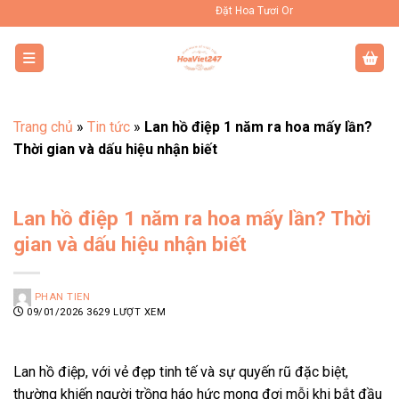
Bỏ
Đặt Hoa Tươi Online Uy Tín Toàn Quốc
qua
nội
dung
Trang chủ
»
Tin tức
»
Lan hồ điệp 1 năm ra hoa mấy lần?
Thời gian và dấu hiệu nhận biết
Lan hồ điệp 1 năm ra hoa mấy lần? Thời
gian và dấu hiệu nhận biết
PHAN TIEN
09/01/2026
3629 LƯỢT XEM
Lan hồ điệp, với vẻ đẹp tinh tế và sự quyến rũ đặc biệt,
thường khiến người trồng háo hức mong đợi mỗi khi bắt đầu