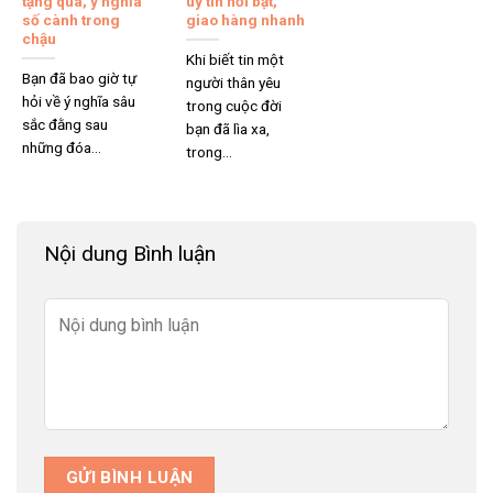
tặng quà, ý nghĩa
uy tín nổi bật,
số cành trong
giao hàng nhanh
chậu
Khi biết tin một
Bạn đã bao giờ tự
người thân yêu
hỏi về ý nghĩa sâu
trong cuộc đời
sắc đằng sau
bạn đã lìa xa,
những đóa...
trong...
Nội dung Bình luận