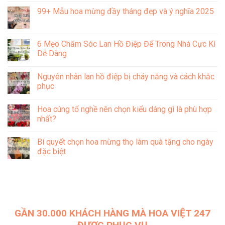
và
tàn
dẫn
có
99+ Mẫu hoa mừng đầy tháng đẹp và ý nghĩa 2025
ý
đơn
chi
bình
nghĩa
giản,
tiết
luận
Không
hiệu
các
ở
có
quả
cách
6
bình
pha
Mẹo
luận
6 Mẹo Chăm Sóc Lan Hồ Điệp Để Trong Nhà Cực Kì
nước
đơn
ở
cắm
giản
Dễ Dàng
99+
hoa
tại
Mẫu
tươi
nhà
Không
hoa
lâu
để
có
mừng
Nguyên nhân lan hồ điệp bị cháy nắng và cách khắc
tại
hoa
bình
đầy
nhà
tươi
luận
phục
tháng
lâu
ở
đẹp
mà
6
Không
và
không
Mẹo
có
ý
Hoa cúng tổ nghề nên chọn kiểu dáng gì là phù hợp
tốn
Chăm
bình
nghĩa
nhiều
Sóc
luận
nhất?
2025
thời
Lan
ở
gian
Hồ
Nguyên
Không
Điệp
nhân
có
Bí quyết chọn hoa mừng thọ làm quà tặng cho ngày
Để
lan
bình
Trong
hồ
luận
đặc biệt
Nhà
điệp
ở
Cực
bị
Hoa
Không
Kì
cháy
cúng
có
Dễ
nắng
tổ
bình
Dàng
và
nghề
luận
cách
nên
ở
khắc
chọn
Bí
phục
kiểu
quyết
dáng
chọn
GẦN 30.000 KHÁCH HÀNG MÀ HOA VIỆT 247
gì
hoa
là
mừng