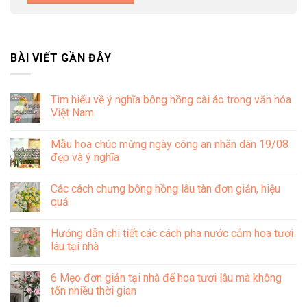
BÀI VIẾT GẦN ĐÂY
Tìm hiểu về ý nghĩa bông hồng cài áo trong văn hóa
Việt Nam
Không
có
Mẫu hoa chúc mừng ngày công an nhân dân 19/08
bình
luận
đẹp và ý nghĩa
ở
Tìm
Không
hiểu
có
Các cách chưng bông hồng lâu tàn đơn giản, hiệu
về
bình
ý
luận
quả
nghĩa
ở
bông
Mẫu
Không
hồng
hoa
có
Hướng dẫn chi tiết các cách pha nước cắm hoa tươi
cài
chúc
bình
áo
mừng
luận
lâu tại nhà
trong
ngày
ở
văn
công
Các
Không
hóa
an
cách
có
6 Mẹo đơn giản tại nhà để hoa tươi lâu mà không
Việt
nhân
chưng
bình
Nam
dân
bông
luận
tốn nhiều thời gian
19/08
hồng
ở
đẹp
lâu
Hướng
Không