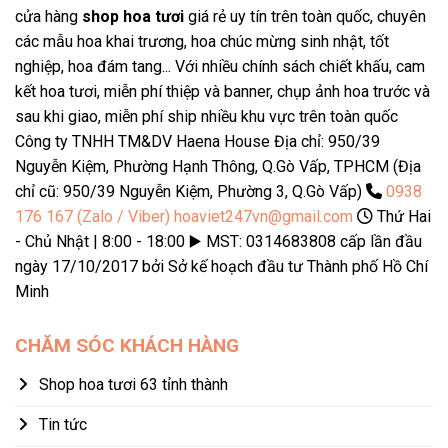
cửa hàng
shop hoa tươi
giá rẻ uy tín trên toàn quốc, chuyên
các mẫu hoa khai trương, hoa chúc mừng sinh nhật, tốt
nghiệp, hoa đám tang... Với nhiều chính sách chiết khấu, cam
kết hoa tươi, miễn phí thiệp và banner, chụp ảnh hoa trước và
sau khi giao, miễn phí ship nhiều khu vực trên toàn quốc
Công ty TNHH TM&DV Haena House Địa chỉ: 950/39
Nguyễn Kiệm, Phường Hạnh Thông, Q.Gò Vấp, TPHCM (Địa
chỉ cũ: 950/39 Nguyễn Kiệm, Phường 3, Q.Gò Vấp)
0938
176 167 (Zalo / Viber)
hoaviet247vn@gmail.com
Thứ Hai
- Chủ Nhật | 8:00 - 18:00 ▶️ MST: 0314683808 cấp lần đầu
ngày 17/10/2017 bởi Sở kế hoạch đầu tư Thành phố Hồ Chí
Minh
CHĂM SÓC KHÁCH HÀNG
Shop hoa tươi 63 tỉnh thành
Tin tức