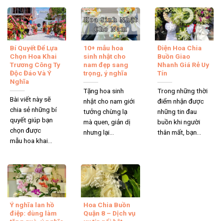
Bí Quyết Để Lựa
10+ mẫu hoa
Điện Hoa Chia
Chọn Hoa Khai
sinh nhật cho
Buồn Giao
Trương Công Ty
nam đẹp sang
Nhanh Giá Rẻ Uy
Độc Đáo Và Ý
trọng, ý nghĩa
Tín
Nghĩa
Tặng hoa sinh
Trong những thời
Bài viết này sẽ
nhật cho nam giới
điểm nhận được
chia sẻ những bí
tưởng chừng lạ
những tin đau
quyết giúp bạn
mà quen, giản dị
buồn khi người
chọn được
nhưng lại...
thân mất, bạn...
mẫu hoa khai...
Ý nghĩa lan hồ
Hoa Chia Buồn
điệp: dùng làm
Quận 8 – Dịch vụ