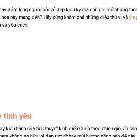
 say đắm lòng người bởi vẻ đẹp kiêu kỳ mà còn gợi mở những thô
i hoa này mang đến? Hãy cùng khám phá những điều thú vị và
ý n
 và yêu thích!
 tình yêu
y kiêu hãnh của tiểu thuyết kinh điển Cuốn theo chiều gió, ẩn ch
 Ohara không sở hữu vẻ đẹp rực rỡ hay mùi hương nồng nàn để gây