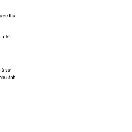
rước thử
hư lời
 là sự
 như ánh