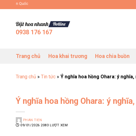
Bỏ
Đặt Hoa Tươi Online Uy Tín Toàn Quốc
qua
nội
dung
0938 176 167
Trang chủ
Hoa khai trương
Hoa chia buồn
Trang chủ
»
Tin tức
»
Ý nghĩa hoa hồng Ohara: ý nghĩa, 
Ý nghĩa hoa hồng Ohara: ý nghĩa,
PHAN TIEN
09/01/2026
2083 LƯỢT XEM