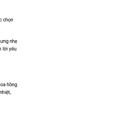
c chọn
nhưng nhẹ
 lời yêu
hoa hồng
hiệt,