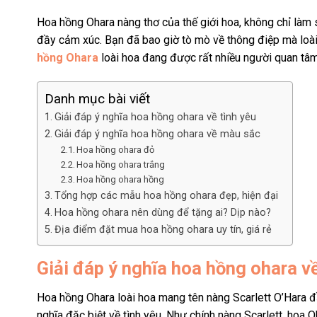
Hoa hồng Ohara nàng thơ của thế giới hoa, không chỉ làm
đầy cảm xúc. Bạn đã bao giờ tò mò về thông điệp mà loà
hồng Ohara
loài hoa đang được rất nhiều người quan tâm
Danh mục bài viết
Giải đáp ý nghĩa hoa hồng ohara về tình yêu
Giải đáp ý nghĩa hoa hồng ohara về màu sắc
Hoa hồng ohara đỏ
Hoa hồng ohara trắng
Hoa hồng ohara hồng
Tổng hợp các mẫu hoa hồng ohara đẹp, hiện đại
Hoa hồng ohara nên dùng để tặng ai? Dịp nào?
Địa điểm đặt mua hoa hồng ohara uy tín, giá rẻ
Giải đáp ý nghĩa hoa hồng ohara về
Hoa hồng Ohara loài hoa mang tên nàng Scarlett O’Hara đầ
nghĩa đặc biệt về tình yêu. Như chính nàng Scarlett, hoa