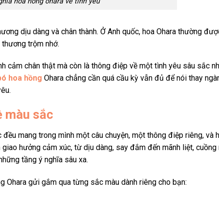
ghĩa hoa hồng ohara về tình yêu
hương dịu dàng và chân thành. Ở Anh quốc, hoa Ohara thường đượ
 thương trộm nhớ.
tình cảm chân thật mà còn là thông điệp về một tình yêu sâu sắc 
bó hoa hồng
Ohara chẳng cần quá cầu kỳ vẫn đủ để nói thay ngàn
yêu.
về màu sắc
ắc đều mang trong mình một câu chuyện, một thông điệp riêng, và 
 giao hưởng cảm xúc, từ dịu dàng, say đắm đến mãnh liệt, cuồng n
hững tầng ý nghĩa sâu xa.
ồng Ohara gửi gắm qua từng sắc màu dành riêng cho bạn: