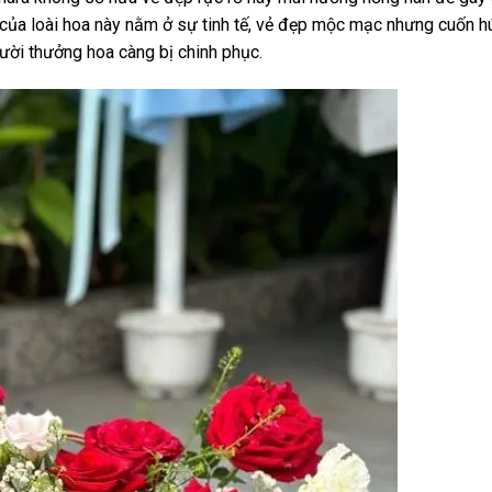
 của loài hoa này nằm ở sự tinh tế, vẻ đẹp mộc mạc nhưng cuốn hú
gười thưởng hoa càng bị chinh phục.