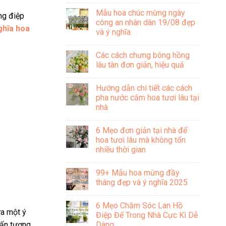
Không
có
Mẫu hoa chúc mừng ngày
bình
ng điệp
luận
công an nhân dân 19/08 đẹp
ở
ghĩa hoa
và ý nghĩa
Tìm
hiểu
Không
về
có
ý
Các cách chưng bông hồng
bình
nghĩa
luận
lâu tàn đơn giản, hiệu quả
bông
ở
hồng
Mẫu
Không
cài
hoa
có
áo
Hướng dẫn chi tiết các cách
chúc
bình
trong
mừng
luận
pha nước cắm hoa tươi lâu tại
văn
ngày
ở
hóa
nhà
công
Các
Việt
an
cách
Nam
Không
nhân
chưng
có
dân
bông
6 Mẹo đơn giản tại nhà để
bình
19/08
hồng
luận
hoa tươi lâu mà không tốn
đẹp
lâu
ở
và
tàn
nhiều thời gian
Hướng
ý
đơn
dẫn
nghĩa
giản,
Không
chi
hiệu
có
tiết
99+ Mẫu hoa mừng đầy
quả
bình
các
luận
tháng đẹp và ý nghĩa 2025
cách
ở
pha
6
Không
nước
Mẹo
có
cắm
6 Mẹo Chăm Sóc Lan Hồ
đơn
bình
hoa
ứa một ý
giản
luận
Điệp Để Trong Nhà Cực Kì Dễ
tươi
tại
ở
lâu
Dàng
 ấn tượng
nhà
99+