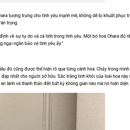
hara tượng trưng cho tình yêu mạnh mẽ, không dễ bị khuất phục t
ân trọng.
định về sự tự do và cá tính trong tình yêu. Một bó hoa Ohara đỏ n
g ngại ngần bảo vệ tình yêu ấy.”
ều đó cũng được thể hiện rõ qua từng cánh hoa. Chảy trong mình
 đẹp nhất cho người sở hữu. Sắc trắng tinh khôi của loài hoa này
n lành và thanh thản đến bất kỳ không gian nào mà nó hiện diện.