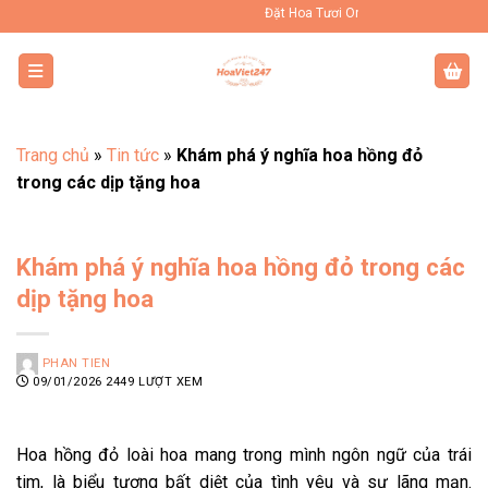
Bỏ
Đặt Hoa Tươi Online Uy Tín Toàn Quốc
qua
nội
dung
Trang chủ
»
Tin tức
»
Khám phá ý nghĩa hoa hồng đỏ
trong các dịp tặng hoa
Khám phá ý nghĩa hoa hồng đỏ trong các
dịp tặng hoa
PHAN TIEN
09/01/2026
2449 LƯỢT XEM
Hoa hồng đỏ loài hoa mang trong mình ngôn ngữ của trái
tim, là biểu tượng bất diệt của tình yêu và sự lãng mạn.