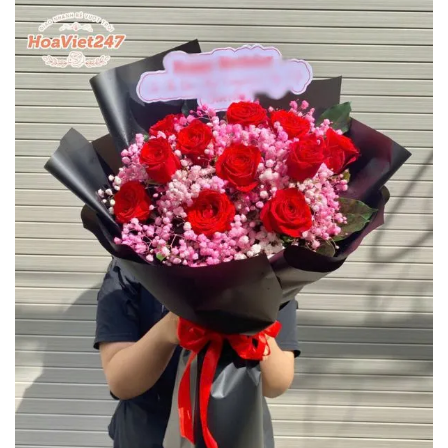
Vũ Quốc Hùng
0979******
Đặt hàng thành công
4
phút trước