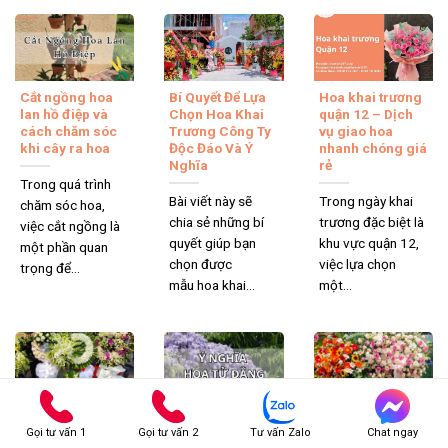
Cắt ngồng hoa
Bí Quyết Để Lựa
Hoa khai trương
lan hồ điệp và
Chọn Hoa Khai
quận 12 – Dịch
cách chăm sóc
Trương Công Ty
vụ giao hoa
khi cây ra hoa
Độc Đáo Và Ý
nhanh chóng giá
Nghĩa
rẻ
Trong quá trình
Bài viết này sẽ
Trong ngày khai
chăm sóc hoa,
chia sẻ những bí
trương đặc biệt là
việc cắt ngồng là
quyết giúp bạn
khu vực quận 12,
một phần quan
chọn được
việc lựa chọn
trọng để...
mẫu hoa khai...
một...
Điện Hoa Chia
Ý nghĩa hoa tử
Tìm Hiểu Ngay Ý
Buồn Giao
đằng là gì? Giải
Nghĩa Hoa Khai
Gọi tư vấn 1
Gọi tư vấn 2
Tư vấn Zalo
Chat ngay