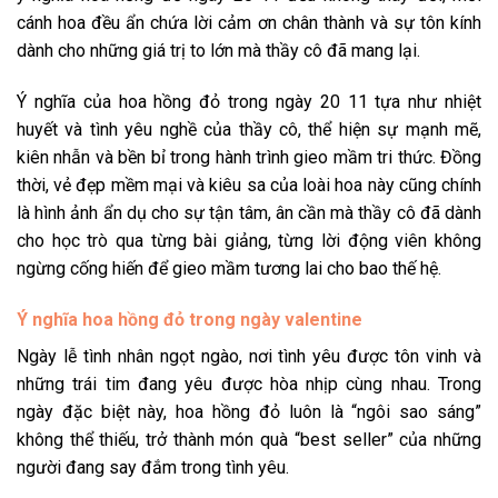
cánh hoa đều ẩn chứa lời cảm ơn chân thành và sự tôn kính
dành cho những giá trị to lớn mà thầy cô đã mang lại.
Ý nghĩa của hoa hồng đỏ trong ngày 20 11 tựa như nhiệt
huyết và tình yêu nghề của thầy cô, thể hiện sự mạnh mẽ,
kiên nhẫn và bền bỉ trong hành trình gieo mầm tri thức. Đồng
thời, vẻ đẹp mềm mại và kiêu sa của loài hoa này cũng chính
là hình ảnh ẩn dụ cho sự tận tâm, ân cần mà thầy cô đã dành
cho học trò qua từng bài giảng, từng lời động viên không
ngừng cống hiến để gieo mầm tương lai cho bao thế hệ.
Ý nghĩa hoa hồng đỏ trong ngày valentine
Ngày lễ tình nhân ngọt ngào, nơi tình yêu được tôn vinh và
những trái tim đang yêu được hòa nhịp cùng nhau. Trong
ngày đặc biệt này, hoa hồng đỏ luôn là “ngôi sao sáng”
không thể thiếu, trở thành món quà “best seller” của những
người đang say đắm trong tình yêu.